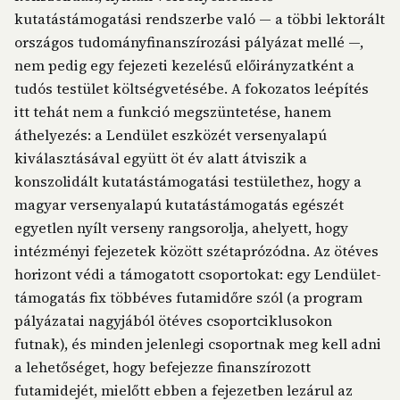
kutatástámogatási rendszerbe való — a többi lektorált
országos tudományfinanszírozási pályázat mellé —,
nem pedig egy fejezeti kezelésű előirányzatként a
tudós testület költségvetésébe. A fokozatos leépítés
itt tehát nem a funkció megszüntetése, hanem
áthelyezés: a Lendület eszközét versenyalapú
kiválasztásával együtt öt év alatt átviszik a
konszolidált kutatástámogatási testülethez, hogy a
magyar versenyalapú kutatástámogatás egészét
egyetlen nyílt verseny rangsorolja, ahelyett, hogy
intézményi fejezetek között szétaprózódna. Az ötéves
horizont védi a támogatott csoportokat: egy Lendület-
támogatás fix többéves futamidőre szól (a program
pályázatai nagyjából ötéves csoportciklusokon
futnak), és minden jelenlegi csoportnak meg kell adni
a lehetőséget, hogy befejezze finanszírozott
futamidejét, mielőtt ebben a fejezetben lezárul az