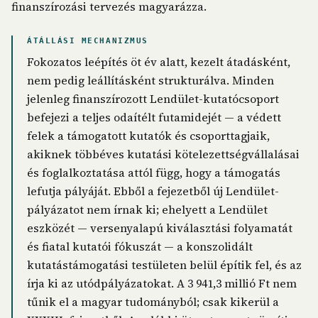
finanszírozási tervezés magyarázza.
ÁTÁLLÁSI MECHANIZMUS
Fokozatos leépítés öt év alatt, kezelt átadásként,
nem pedig leállításként strukturálva. Minden
jelenleg finanszírozott Lendület-kutatócsoport
befejezi a teljes odaítélt futamidejét — a védett
felek a támogatott kutatók és csoporttagjaik,
akiknek többéves kutatási kötelezettségvállalásai
és foglalkoztatása attól függ, hogy a támogatás
lefutja pályáját. Ebből a fejezetből új Lendület-
pályázatot nem írnak ki; ehelyett a Lendület
eszközét — versenyalapú kiválasztási folyamatát
és fiatal kutatói fókuszát — a konszolidált
kutatástámogatási testületen belül építik fel, és az
írja ki az utódpályázatokat. A 3 941,3 millió Ft nem
tűnik el a magyar tudományból; csak kikerül a