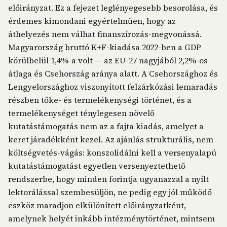
előirányzat. Ez a fejezet leglényegesebb besorolása, és
érdemes kimondani egyértelműen, hogy az
áthelyezés nem válhat finanszírozás-megvonássá.
Magyarország bruttó K+F-kiadása 2022-ben a GDP
körülbelül 1,4%-a volt — az EU-27 nagyjából 2,2%-os
átlaga és Csehország aránya alatt. A Csehországhoz és
Lengyelországhoz viszonyított felzárkózási lemaradás
részben tőke- és termelékenységi történet, és a
termelékenységet ténylegesen növelő
kutatástámogatás nem az a fajta kiadás, amelyet a
keret járadékként kezel. Az ajánlás strukturális, nem
költségvetés-vágás: konszolidálni kell a versenyalapú
kutatástámogatást egyetlen versenyeztethető
rendszerbe, hogy minden forintja ugyanazzal a nyílt
lektorálással szembesüljön, ne pedig egy jól működő
eszköz maradjon elkülönített előirányzatként,
amelynek helyét inkább intézménytörténet, mintsem