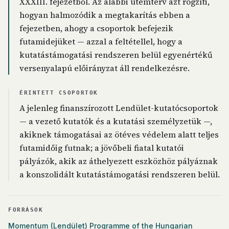
XXXIII. fejezetből. Az alábbi ütemterv azt rögzíti,
hogyan halmozódik a megtakarítás ebben a
fejezetben, ahogy a csoportok befejezik
futamidejüket — azzal a feltétellel, hogy a
kutatástámogatási rendszeren belül egyenértékű
versenyalapú előirányzat áll rendelkezésre.
ÉRINTETT CSOPORTOK
A jelenleg finanszírozott Lendület-kutatócsoportok
— a vezető kutatók és a kutatási személyzetük —,
akiknek támogatásai az ötéves védelem alatt teljes
futamidőig futnak; a jövőbeli fiatal kutatói
pályázók, akik az áthelyezett eszközhöz pályáznak
a konszolidált kutatástámogatási rendszeren belül.
FORRÁSOK
Momentum (Lendület) Programme of the Hungarian