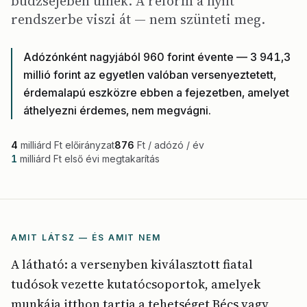
büdzséjében ülnek. A reform a nyílt
rendszerbe viszi át — nem szünteti meg.
Adózónként nagyjából 960 forint évente — 3 941,3
millió forint az egyetlen valóban versenyeztetett,
érdemalapú eszközre ebben a fejezetben, amelyet
áthelyezni érdemes, nem megvágni.
4
milliárd Ft előirányzat
876
Ft / adózó / év
1
milliárd Ft első évi megtakarítás
AMIT LÁTSZ — ÉS AMIT NEM
A látható: a versenyben kiválasztott fiatal
tudósok vezette kutatócsoportok, amelyek
munkája itthon tartja a tehetséget Bécs vagy