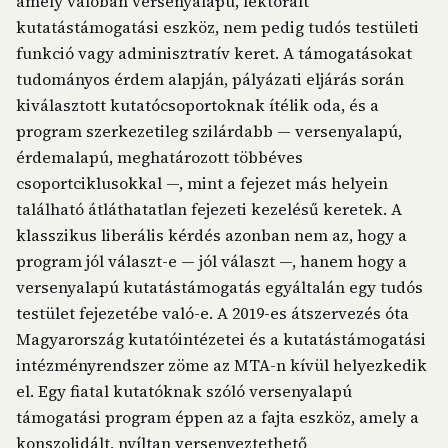
amely valóban versenyalapú, lektorált
kutatástámogatási eszköz, nem pedig tudós testületi
funkció vagy adminisztratív keret. A támogatásokat
tudományos érdem alapján, pályázati eljárás során
kiválasztott kutatócsoportoknak ítélik oda, és a
program szerkezetileg szilárdabb — versenyalapú,
érdemalapú, meghatározott többéves
csoportciklusokkal —, mint a fejezet más helyein
található átláthatatlan fejezeti kezelésű keretek. A
klasszikus liberális kérdés azonban nem az, hogy a
program jól választ-e — jól választ —, hanem hogy a
versenyalapú kutatástámogatás egyáltalán egy tudós
testület fejezetébe való-e. A 2019-es átszervezés óta
Magyarország kutatóintézetei és a kutatástámogatási
intézményrendszer zöme az MTA-n kívül helyezkedik
el. Egy fiatal kutatóknak szóló versenyalapú
támogatási program éppen az a fajta eszköz, amely a
konszolidált, nyíltan versenyeztethető