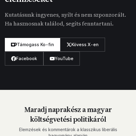
Kutatásunk ingyenes, nyílt és nem szponzorált.
Ha hasznosnak találod, segíts fenntartani.
Támogass Ko-fin
Kövess X-en
Facebook
YouTube
Maradj naprakész a magyar
költségvetési politikáról
Elemzések és kommentárok a klasszikus liberális
hagyomány alapján