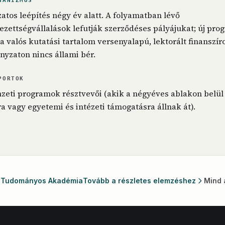
HANIZMUS
zatos leépítés négy év alatt. A folyamatban lévő
zettségvállalások lefutják szerződéses pályájukat; új pro
 valós kutatási tartalom versenyalapú, lektorált finanszír
ányzaton nincs állami bér.
PORTOK
zeti programok résztvevői (akik a négyéves ablakon belül
ra vagy egyetemi és intézeti támogatásra állnak át).
r Tudományos Akadémia
Tovább a részletes elemzéshez
Mind 