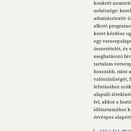
konkrét nemzeti 
nehézsége: kerek
adminisztratív ú
alkotó programo
keret kérdése ug
egy versenyalapú
összetételét, és
meghatározó hiva
tartalom verseny
hosszabb, mint a
valószínűségét,
lefutásához szük
alapuló áttekint
fel, akkor a hor
időtartamához ke
érvényes alapér