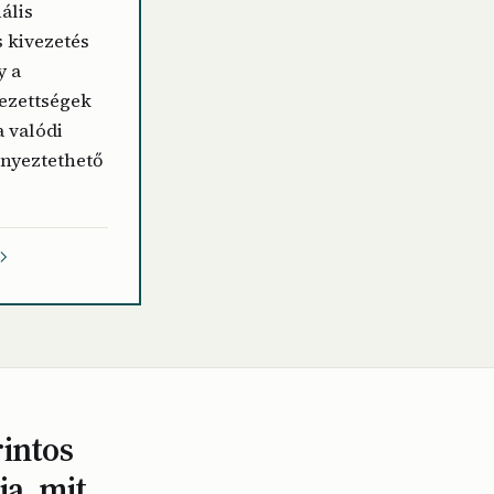
ális
s kivezetés
y a
ezettségek
 valódi
enyeztethető
rintos
a, mit