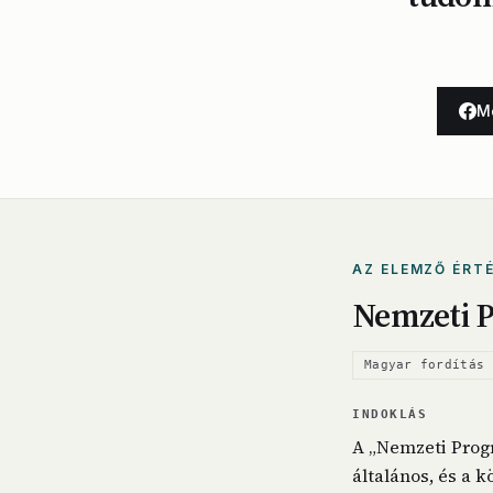
M
AZ ELEMZŐ ÉRT
Nemzeti 
Magyar fordítás 
INDOKLÁS
A „Nemzeti Progr
általános, és a 