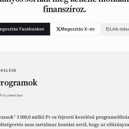
finanszíroz.
egosztás Facebookon
Megosztás X-en
Link más
ÉKELÉSE
Programok
folyamatban
amok” 3 000,0 millió Ft-os fejezeti kezelésű programelőirá
költségvetés nem tartalmaz bontást arról, hogy az előirányz