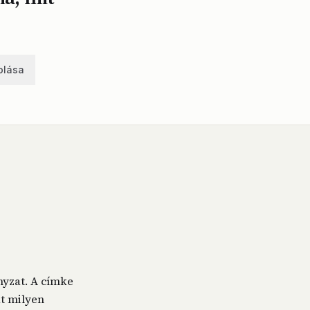
olása
nyzat. A címke
at milyen