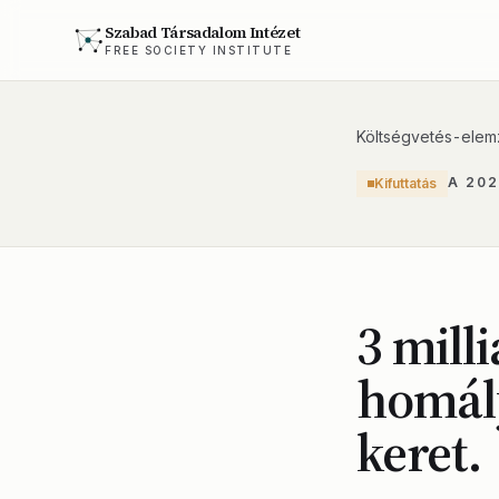
Szabad Társadalom Intézet
FREE SOCIETY INSTITUTE
Költségvetés-elem
A 20
Kifuttatás
3 mill
homály
keret.