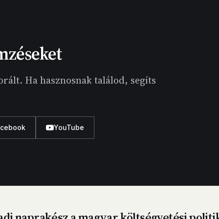
mzéseket
rált. Ha hasznosnak találod, segíts
acebook
YouTube
dj naprakész a magyar költségvetési politi