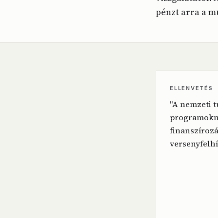
pénzt arra a m
ELLENVETÉS
"A nemzeti 
programokna
finanszírozá
versenyfelhí