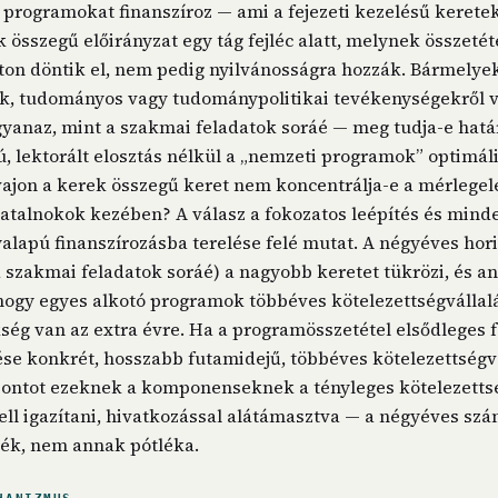
programokat finanszíroz — ami a fejezeti kezelésű keretek
 összegű előirányzat egy tág fejléc alatt, melynek összetét
ton döntik el, nem pedig nyilvánosságra hozzák. Bármelyek
k, tudományos vagy tudománypolitikai tevékenységekről va
yanaz, mint a szakmai feladatok soráé — meg tudja-e hatá
, lektorált elosztás nélkül a „nemzeti programok” optimális
 vajon a kerek összegű keret nem koncentrálja-e a mérlegelé
talnokok kezében? A válasz a fokozatos leépítés és minde
alapú finanszírozásba terelése felé mutat. A négyéves hori
 szakmai feladatok soráé) a nagyobb keretet tükrözi, és a
 hogy egyes alkotó programok többéves kötelezettségválla
ség van az extra évre. Ha a programösszetétel elsődleges 
ése konkrét, hosszabb futamidejű, többéves kötelezettségv
izontot ezeknek a komponenseknek a tényleges kötelezettsé
ll igazítani, hivatkozással alátámasztva — a négyéves szá
ték, nem annak pótléka.