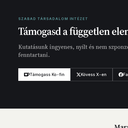
SZABAD TÁRSADALOM INTÉZET
Támogasd a független ele
Kutatásunk ingyenes, nyílt és nem szponzo
fenntartani.
Támogass Ko-fin
Kövess X-en
F
Mara