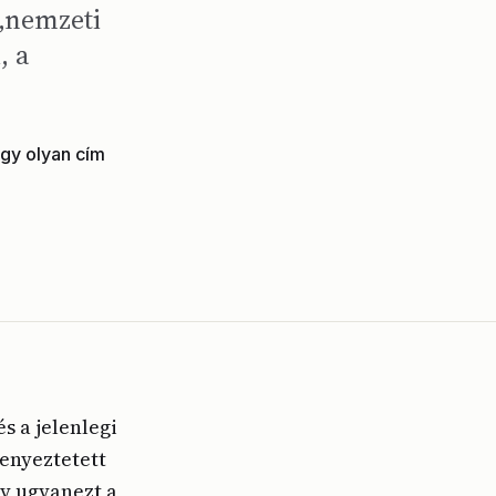
 „nemzeti
, a
egy olyan cím
és a jelenlegi
enyeztetett
ly ugyanezt a