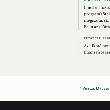
ÁTÁLLÁSI MEC
Lineáris foko
programkötele
megszűnnek; a
Ezen az előir
ÉRINTETT CSO
Az alkotó nem
finanszírozás
Vissza: Magya