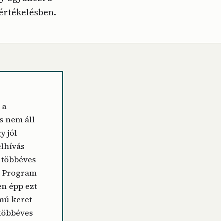
 értékelésben.
 a
s nem áll
y jól
lhívás
 többéves
t Program
n épp ezt
mú keret
többéves