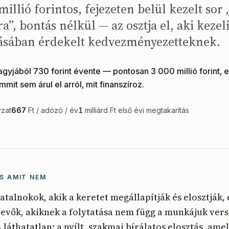
millió forintos, fejezeten belül kezelt sor
, bontás nélkül — az osztja el, aki kezeli
sában érdekelt kedvezményezetteknek.
yjából 730 forint évente — pontosan 3 000 millió forint, 
mmit sem árul el arról, mit finanszíroz.
yzat
667
Ft / adózó / év
1
milliárd Ft első évi megtakarítás
S AMIT NEM
vatalnokok, akik a keretet megállapítják és elosztják, 
vők, akiknek a folytatása nem függ a munkájuk vers
A láthatatlan: a nyílt, szakmai bírálatos elosztás, ame