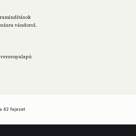
gramindítások
ozásra vándorol.
 versenyalapú
a 42 fejezet