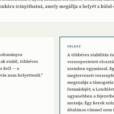
unkára irányíthatná, amely megállja a helyét a külső
VÁLASZ
tudományos
A többéves stabilitás és
k stabil, többéves
versenyeztetett elosztá
s kell — a
szemben egymással. Eg
vás nem helyettesíti."
megtervezett versenyfe
megszabja a támogatás
futamidejét; a Lendüle
ugyanebben a fejezetbe
mutatja. Egy kerek szá
általános címmel nem 