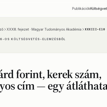
Publikációk
Költségve
ző
XXXIII. fejezet · Magyar Tudományos Akadémia
XXXIII-E10
26-OS KÖLTSÉGVETÉS-ELEMZÉSBŐL
iárd forint, kerek szám,
os cím — egy átláthata