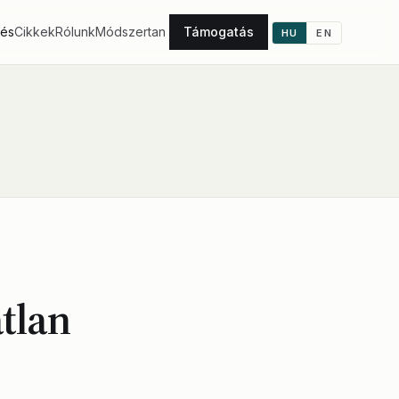
tés
Cikkek
Rólunk
Módszertan
Támogatás
HU
EN
tlan