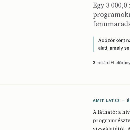
Egy 3 000,0 
programokra”
fennmaradá
Adózónként nag
alatt, amely se
3
milliárd Ft előirán
AMIT LÁTSZ — É
A látható: a hi
programrésztve
vizsgálatától. 