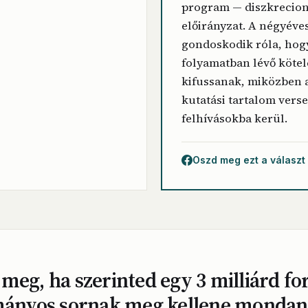
program — diszkrecion
előirányzat. A négyéve
gondoskodik róla, hog
folyamatban lévő kötel
kifussanak, miközben a
kutatási tartalom vers
felhívásokba kerül.
Oszd meg ezt a választ
meg, ha szerinted egy 3 milliárd fo
ányos sornak meg kellene mondani