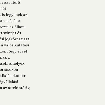
 visszatérő
elét
 is legyenek az
n szó, és a
rozni az állam
 szintjét és
si jogkört az azt
n valós kutatási
zont (egy évvel
nnak a
lások, amelyek
forrásokon
állalásokat tár
gvállalási
m az áttekintésig