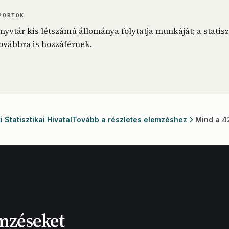
PORTOK
nyvtár kis létszámú állománya folytatja munkáját; a statis
továbbra is hozzáférnek.
 Statisztikai Hivatal
Tovább a részletes elemzéshez
Mind a 4
mzéseket