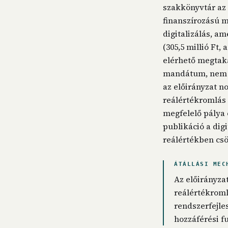
szakkönyvtár az 
finanszírozású m
digitalizálás, am
(305,5 millió Ft,
elérhető megtaka
mandátum, nem p
az előirányzat n
reálértékromlás 
megfelelő pálya 
publikáció a digi
reálértékben cs
ÁTÁLLÁSI MEC
Az előirányza
reálértékroml
rendszerfejle
hozzáférési f