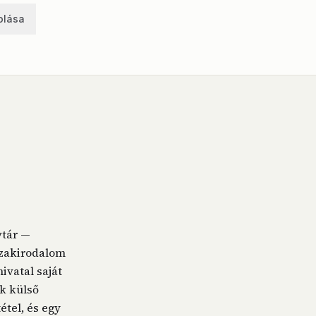
olása
vtár —
szakirodalom
ivatal saját
ok külső
étel, és egy