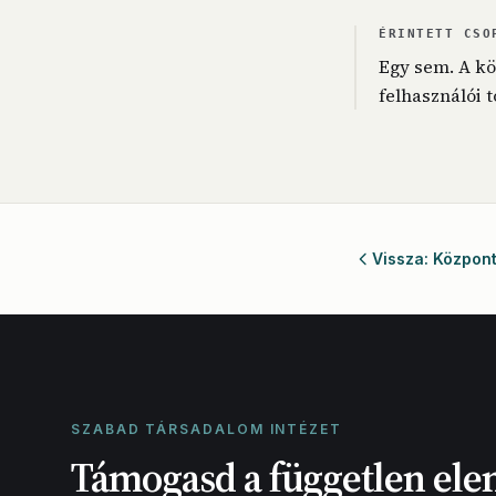
ÉRINTETT CSO
Egy sem. A kö
felhasználói 
Vissza: Központi
SZABAD TÁRSADALOM INTÉZET
Támogasd a független ele