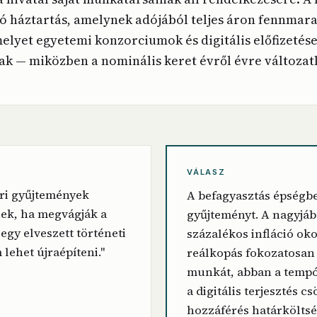
 háztartás, amelynek adójából teljes áron fennmar
elyet egyetemi konzorciumok és digitális előfizetés
nak — miközben a nominális keret évről évre változat
VÁLASZ
ári gyűjtemények
A befagyasztás épségbe
k, ha megvágják a
gyűjteményt. A nagyjáb
egy elveszett történeti
százalékos infláció ok
lehet újraépíteni."
reálkopás fokozatosan 
munkát, abban a temp
a digitális terjesztés c
hozzáférés határköltsé