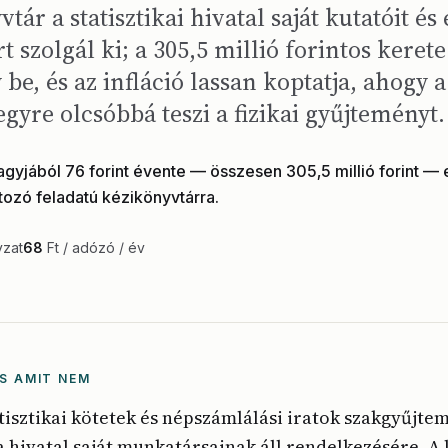
ár a statisztikai hivatal saját kutatóit és
rt szolgál ki; a 305,5 millió forintos keret
 be, és az infláció lassan koptatja, ahogy a 
gyre olcsóbbá teszi a fizikai gyűjteményt.
yjából 76 forint évente — összesen 305,5 millió forint — 
ozó feladatú kézikönyvtárra.
yzat
68
Ft / adózó / év
S AMIT NEM
atisztikai kötetek és népszámlálási iratok szakgyűjte
 hivatal saját munkatársainak áll rendelkezésére. A 