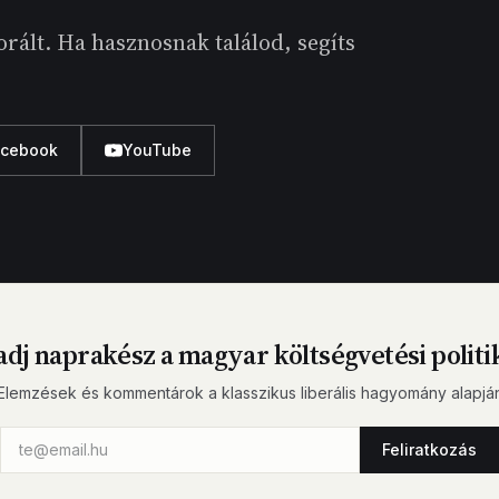
rált. Ha hasznosnak találod, segíts
acebook
YouTube
dj naprakész a magyar költségvetési politi
Elemzések és kommentárok a klasszikus liberális hagyomány alapjá
Feliratkozás