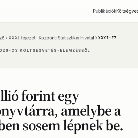
Publikációk
Költségve
ző
XXXI. fejezet · Központi Statisztikai Hivatal
XXXI-E7
2026-OS KÖLTSÉGVETÉS-ELEMZÉSBŐL
llió forint egy
nyvtárra, amelybe a
ben sosem lépnek be.