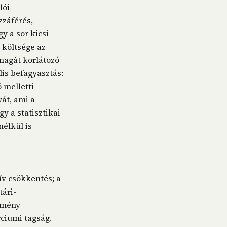
lói
zzáférés,
y a sor kicsi
s költsége az
nmagát korlátozó
is befagyasztás:
 melletti
át, ami a
y a statisztikai
nélkül is
ív csökkentés; a
tári-
temény
rciumi tagság.