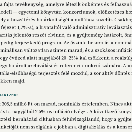
a fajta tevékenység, amelyre létezik önkéntes és felhaszná
odell — egyetemi könyvtári konzorciumok, előfizetéses ho
ely a hozzáférés határköltségét a nullához közelíti. Csakhog
 a fejezet 1,7%-a), a hivataltól való adminisztratív leválasztá
rítás jelentős részét elvinné, és a gyűjtemény határolt, ö
edig terjeszkedő program. Az őszinte besorolás a nominál
ominálisan változatlan szinten marad, és a szokásos infláció
egy évtized alatt nagyjából 20–25%-kal csökkenti a reálsúly
egy határolt archiválási és referenciafunkció számára. Ahog
tális-elsőbbségű terjesztés felé mozdul, a sor aktív döntés 
ökken majd.
HANIZMUS
t 305,5 millió Ft-on marad, nominális értelemben. Nincs akt
ást a nagyjából 2,5%-os infláció elvégzi. A következő könyv
sztési beruházási ciklusban felülvizsgálandó, hogy a gyűj
unkcióját nem szolgálná-e jobban a digitalizálás és a konzo