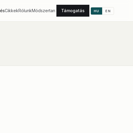
tés
Cikkek
Rólunk
Módszertan
Támogatás
HU
EN