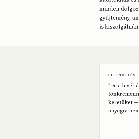
minden dolgozó
gyűjtemény, am
is kiszolgálná
ELLENVETÉS
"De a levélt
tönkremenne
keretüket — 
anyagot nem 