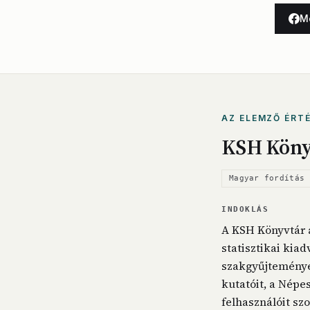
M
AZ ELEMZŐ ÉRT
KSH Köny
Magyar fordítás 
INDOKLÁS
A KSH Könyvtár a
statisztikai kia
szakgyűjteménye.
kutatóit, a Népe
felhasználóit sz