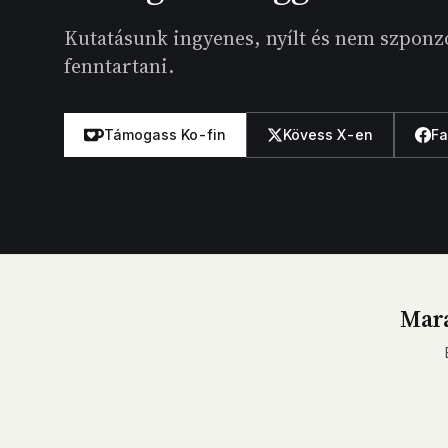
Kutatásunk ingyenes, nyílt és nem szponzo
fenntartani.
Támogass Ko-fin
Kövess X-en
F
Mara