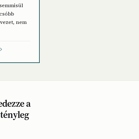
 semmisül
lcsóbb
 vezet, nem
edezze a
 tényleg