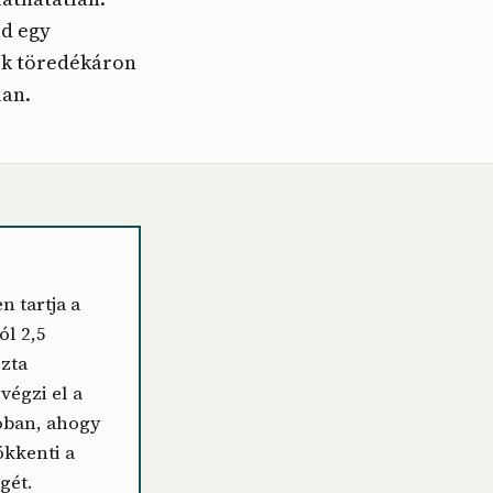
ad egy
ek töredékáron
lan.
n tartja a
ól 2,5
ozta
végzi el a
óban, ahogy
sökkenti a
gét.