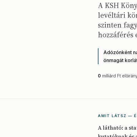
A KSH Könyvt
levéltári kö
szinten fagy
hozzáférés e
Adózónként nag
önmagát korlát
0
milliárd Ft előirán
AMIT LÁTSZ — É
A látható: a st
kutatóknak és a