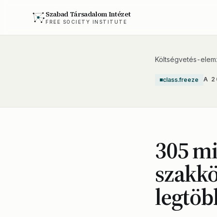
Szabad Társadalom Intézet
FREE SOCIETY INSTITUTE
Költségvetés-elem
A 
class.freeze
305 mi
szakkö
legtöb