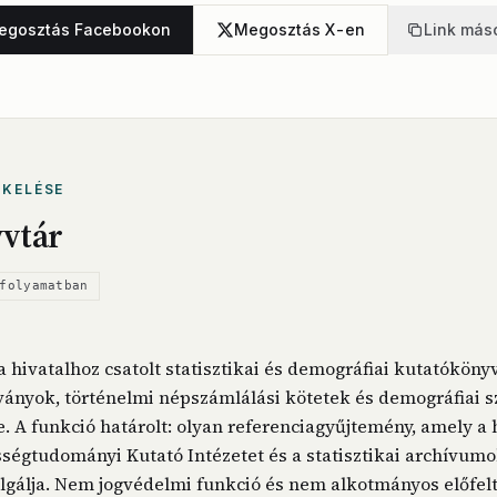
egosztás Facebookon
Megosztás X-en
Link más
ÉKELÉSE
vtár
folyamatban
 hivatalhoz csatolt statisztikai és demográfiai kutatóköny
dványok, történelmi népszámlálási kötetek és demográfiai 
 A funkció határolt: olyan referenciagyűjtemény, amely a h
sségtudományi Kutató Intézetet és a statisztikai archívum
olgálja. Nem jogvédelmi funkció és nem alkotmányos előfelt