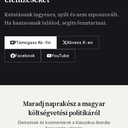
Kutatásunk ingyenes, nyílt és nem szponzorált.
Ha hasznosnak találod, segíts fenntartani.
Támogass Ko-fin
Kövess X-en
Facebook
YouTube
Maradj naprakész a magyar
költségvetési politikáról
Elemzések és kommentárok a klasszikus liberális