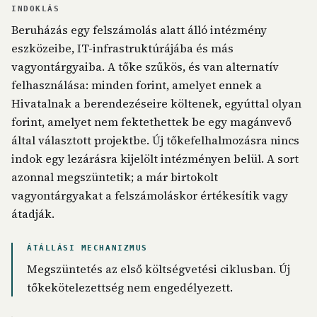
INDOKLÁS
Beruházás egy felszámolás alatt álló intézmény
eszközeibe, IT-infrastruktúrájába és más
vagyontárgyaiba. A tőke szűkös, és van alternatív
felhasználása: minden forint, amelyet ennek a
Hivatalnak a berendezéseire költenek, egyúttal olyan
forint, amelyet nem fektethettek be egy magánvevő
által választott projektbe. Új tőkefelhalmozásra nincs
indok egy lezárásra kijelölt intézményen belül. A sort
azonnal megszüntetik; a már birtokolt
vagyontárgyakat a felszámoláskor értékesítik vagy
átadják.
ÁTÁLLÁSI MECHANIZMUS
Megszüntetés az első költségvetési ciklusban. Új
tőkekötelezettség nem engedélyezett.