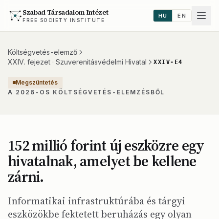
Szabad Társadalom Intézet
HU
EN
FREE SOCIETY INSTITUTE
Költségvetés-elemző
XXIV. fejezet · Szuverenitásvédelmi Hivatal
XXIV-E4
Megszüntetés
A 2026-OS KÖLTSÉGVETÉS-ELEMZÉSBŐL
152 millió forint új eszközre egy
hivatalnak, amelyet be kellene
zárni.
Informatikai infrastruktúrába és tárgyi
eszközökbe fektetett beruházás egy olyan