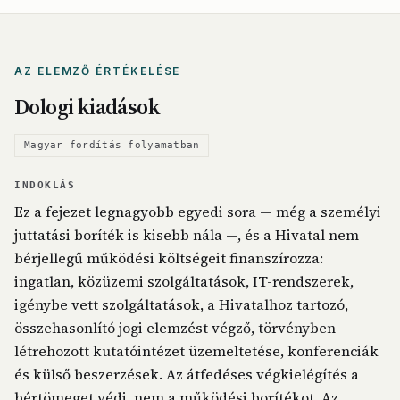
AZ ELEMZŐ ÉRTÉKELÉSE
Dologi kiadások
Magyar fordítás folyamatban
INDOKLÁS
Ez a fejezet legnagyobb egyedi sora — még a személyi
juttatási boríték is kisebb nála —, és a Hivatal nem
bérjellegű működési költségeit finanszírozza:
ingatlan, közüzemi szolgáltatások, IT-rendszerek,
igénybe vett szolgáltatások, a Hivatalhoz tartozó,
összehasonlító jogi elemzést végző, törvényben
létrehozott kutatóintézet üzemeltetése, konferenciák
és külső beszerzések. Az átfedéses végkielégítés a
bértömeget védi, nem a működési borítékot. Az