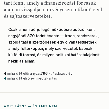
tart fenn, amely a finanszírozási forrásuk
alapján vizsgálja a törvényesen működő civil
és sajtószervezeteket.
Csak a nem bérjellegű működésre adózónként
nagyjából 870 forint évente — iroda, rendszerek,
szolgáltatási szerződések egy olyan testületnek,
amely feltérképezi, mely szervezetek kapnak
külföldi forrást, és milyen politikai hatást tulajdonít
nekik az állam.
4
milliárd Ft előirányzat
796
Ft / adózó / év
4
milliárd Ft első évi megtakarítás
AMIT LÁTSZ — ÉS AMIT NEM