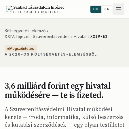
Szabad Társadalom Intézet
HU
EN
FREE SOCIETY INSTITUTE
Költségvetés-elemző
XXIV. fejezet · Szuverenitásvédelmi Hivatal
XXIV-E3
Megszüntetés
A 2026-OS KÖLTSÉGVETÉS-ELEMZÉSBŐL
3,6 milliárd forint egy hivatal
működésére — te is fizeted.
A Szuverenitásvédelmi Hivatal működési
kerete — iroda, informatika, külső beszerzés
és kutatási szerződések — egy olyan testületet