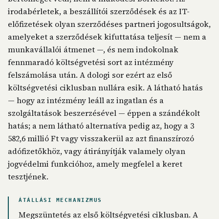
irodabérletek, a beszállítói szerződések és az IT-
előfizetések olyan szerződéses partneri jogosultságok,
amelyeket a szerződések kifuttatása teljesít — nem a
munkavállalói átmenet —, és nem indokolnak
fennmaradó költségvetési sort az intézmény
felszámolása után. A dologi sor ezért az első
költségvetési ciklusban nullára esik. A látható hatás
— hogy az intézmény leáll az ingatlan és a
szolgáltatások beszerzésével — éppen a szándékolt
hatás; a nem látható alternatíva pedig az, hogy a 3
582,6 millió Ft vagy visszakerül az azt finanszírozó
adófizetőkhöz, vagy átirányítják valamely olyan
jogvédelmi funkcióhoz, amely megfelel a keret
tesztjének.
ÁTÁLLÁSI MECHANIZMUS
Megszüntetés az első költségvetési ciklusban. A