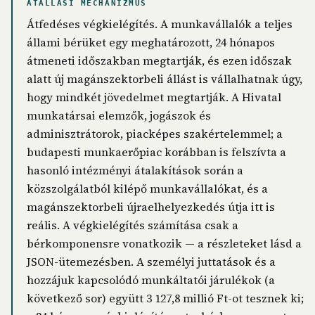
ÁTÁLLÁSI MECHANIZMUS
Átfedéses végkielégítés. A munkavállalók a teljes
állami bérüket egy meghatározott, 24 hónapos
átmeneti időszakban megtartják, és ezen időszak
alatt új magánszektorbeli állást is vállalhatnak úgy,
hogy mindkét jövedelmet megtartják. A Hivatal
munkatársai elemzők, jogászok és
adminisztrátorok, piacképes szakértelemmel; a
budapesti munkaerőpiac korábban is felszívta a
hasonló intézményi átalakítások során a
közszolgálatból kilépő munkavállalókat, és a
magánszektorbeli újraelhelyezkedés útja itt is
reális. A végkielégítés számítása csak a
bérkomponensre vonatkozik — a részleteket lásd a
JSON-ütemezésben. A személyi juttatások és a
hozzájuk kapcsolódó munkáltatói járulékok (a
következő sor) együtt 3 127,8 millió Ft-ot tesznek ki;