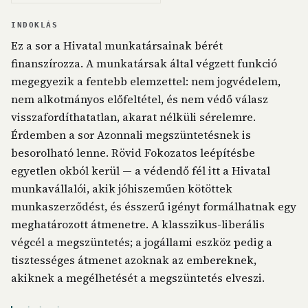
INDOKLÁS
Ez a sor a Hivatal munkatársainak bérét
finanszírozza. A munkatársak által végzett funkció
megegyezik a fentebb elemzettel: nem jogvédelem,
nem alkotmányos előfeltétel, és nem védő válasz
visszafordíthatatlan, akarat nélküli sérelemre.
Érdemben a sor Azonnali megszüntetésnek is
besorolható lenne. Rövid Fokozatos leépítésbe
egyetlen okból kerül — a védendő fél itt a Hivatal
munkavállalói, akik jóhiszeműen kötöttek
munkaszerződést, és ésszerű igényt formálhatnak egy
meghatározott átmenetre. A klasszikus-liberális
végcél a megszüntetés; a jogállami eszköz pedig a
tisztességes átmenet azoknak az embereknek,
akiknek a megélhetését a megszüntetés elveszi.