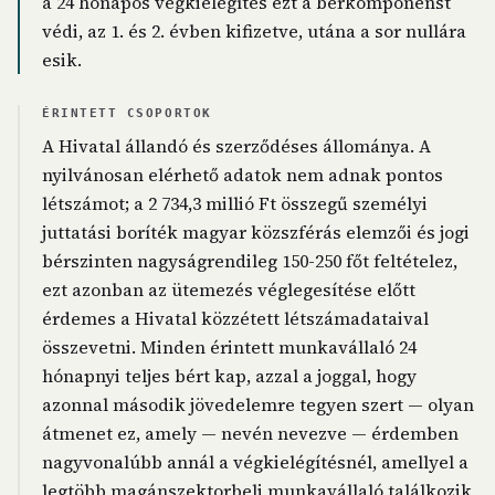
a 24 hónapos végkielégítés ezt a bérkomponenst
védi, az 1. és 2. évben kifizetve, utána a sor nullára
esik.
ÉRINTETT CSOPORTOK
A Hivatal állandó és szerződéses állománya. A
nyilvánosan elérhető adatok nem adnak pontos
létszámot; a 2 734,3 millió Ft összegű személyi
juttatási boríték magyar közszférás elemzői és jogi
bérszinten nagyságrendileg 150-250 főt feltételez,
ezt azonban az ütemezés véglegesítése előtt
érdemes a Hivatal közzétett létszámadataival
összevetni. Minden érintett munkavállaló 24
hónapnyi teljes bért kap, azzal a joggal, hogy
azonnal második jövedelemre tegyen szert — olyan
átmenet ez, amely — nevén nevezve — érdemben
nagyvonalúbb annál a végkielégítésnél, amellyel a
legtöbb magánszektorbeli munkavállaló találkozik,