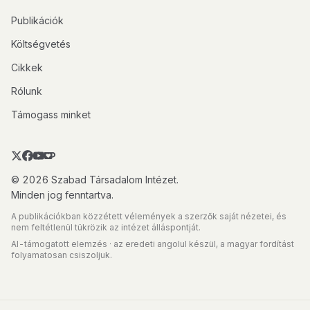
Publikációk
Költségvetés
Cikkek
Rólunk
Támogass minket
© 2026 Szabad Társadalom Intézet.
Minden jog fenntartva.
A publikációkban közzétett vélemények a szerzők saját nézetei, és
nem feltétlenül tükrözik az intézet álláspontját.
AI-támogatott elemzés · az eredeti angolul készül, a magyar fordítást
folyamatosan csiszoljuk.