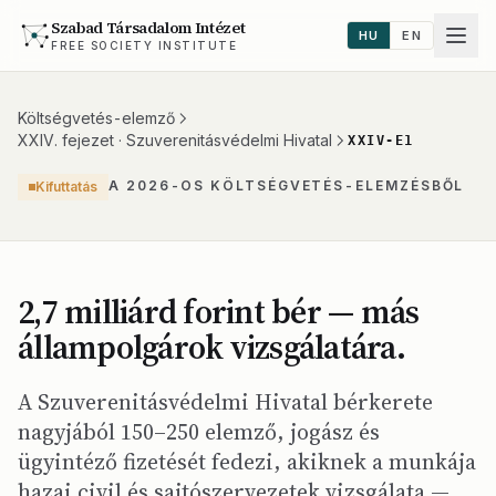
Szabad Társadalom Intézet
HU
EN
FREE SOCIETY INSTITUTE
Költségvetés-elemző
XXIV. fejezet · Szuverenitásvédelmi Hivatal
XXIV-E1
A 2026-OS KÖLTSÉGVETÉS-ELEMZÉSBŐL
Kifuttatás
2,7 milliárd forint bér — más
állampolgárok vizsgálatára.
A Szuverenitásvédelmi Hivatal bérkerete
nagyjából 150–250 elemző, jogász és
ügyintéző fizetését fedezi, akiknek a munkája
hazai civil és sajtószervezetek vizsgálata —