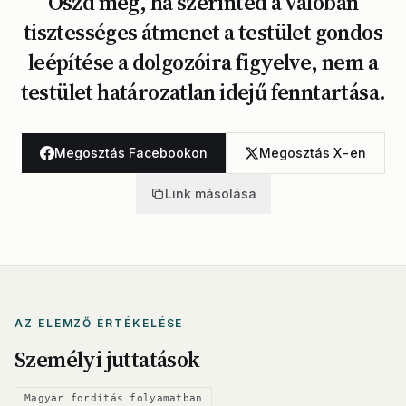
Oszd meg, ha szerinted a valóban
tisztességes átmenet a testület gondos
leépítése a dolgozóira figyelve, nem a
testület határozatlan idejű fenntartása.
Megosztás Facebookon
Megosztás X-en
Link másolása
AZ ELEMZŐ ÉRTÉKELÉSE
Személyi juttatások
Magyar fordítás folyamatban