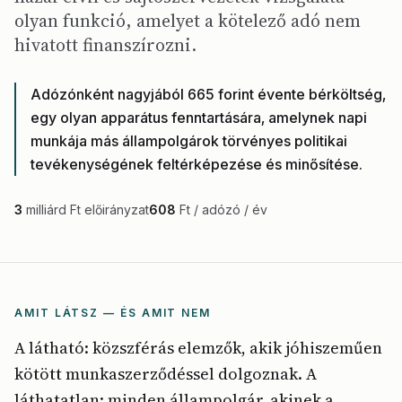
olyan funkció, amelyet a kötelező adó nem
hivatott finanszírozni.
Adózónként nagyjából 665 forint évente bérköltség,
egy olyan apparátus fenntartására, amelynek napi
munkája más állampolgárok törvényes politikai
tevékenységének feltérképezése és minősítése.
3
milliárd Ft előirányzat
608
Ft / adózó / év
AMIT LÁTSZ — ÉS AMIT NEM
A látható: közszférás elemzők, akik jóhiszeműen
kötött munkaszerződéssel dolgoznak. A
láthatatlan: minden állampolgár, akinek a