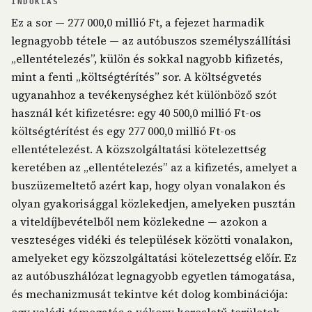
INDOKLÁS
Ez a sor — 277 000,0 millió Ft, a fejezet harmadik
legnagyobb tétele — az autóbuszos személyszállítási
„ellentételezés”, külön és sokkal nagyobb kifizetés,
mint a fenti „költségtérítés” sor. A költségvetés
ugyanahhoz a tevékenységhez két különböző szót
használ két kifizetésre: egy 40 500,0 millió Ft-os
költségtérítést és egy 277 000,0 millió Ft-os
ellentételezést. A közszolgáltatási kötelezettség
keretében az „ellentételezés” az a kifizetés, amelyet a
buszüzemeltető azért kap, hogy olyan vonalakon és
olyan gyakorisággal közlekedjen, amelyeken pusztán
a viteldíjbevételből nem közlekedne — azokon a
veszteséges vidéki és települések közötti vonalakon,
amelyeket egy közszolgáltatási kötelezettség előír. Ez
az autóbuszhálózat legnagyobb egyetlen támogatása,
és mechanizmusát tekintve két dolog kombinációja: