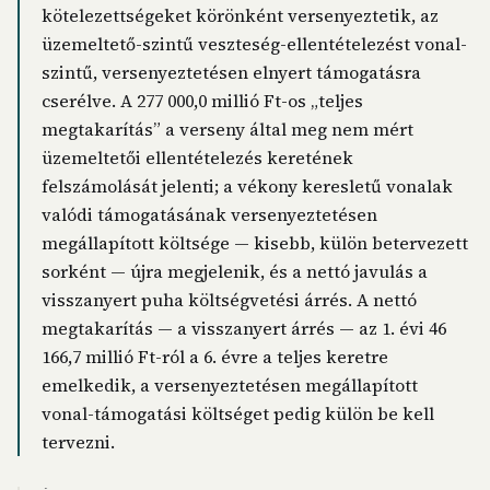
kötelezettségeket körönként versenyeztetik, az
üzemeltető-szintű veszteség-ellentételezést vonal-
szintű, versenyeztetésen elnyert támogatásra
cserélve. A 277 000,0 millió Ft-os „teljes
megtakarítás” a verseny által meg nem mért
üzemeltetői ellentételezés keretének
felszámolását jelenti; a vékony keresletű vonalak
valódi támogatásának versenyeztetésen
megállapított költsége — kisebb, külön betervezett
sorként — újra megjelenik, és a nettó javulás a
visszanyert puha költségvetési árrés. A nettó
megtakarítás — a visszanyert árrés — az 1. évi 46
166,7 millió Ft-ról a 6. évre a teljes keretre
emelkedik, a versenyeztetésen megállapított
vonal-támogatási költséget pedig külön be kell
tervezni.