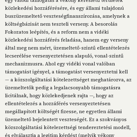
egy valódi támogatás a vékony keresletű területek
közlekedési hozzáférésére, és egy állami tulajdonú
buszüzemeltető veszteségfinanszírozása, amelynek a
költségbázisát nem teszteli verseny. A besorolás
Fokozatos leépítés, és a reform nem a vidéki
közlekedési hozzáférés feladása, hanem egy verseny
által meg nem mért, üzemeltető-szintű ellentételezés
lecserélése versenyeztetésen alapuló, vonal-szintű
mechanizmusra. Ahol egy vidéki vonal valóban
támogatást igényel, a támogatást versenyeztetni kell
— a közszolgáltatási kötelezettséget meghatározva, az
üzemeltetők pedig a legalacsonyabb támogatásra
licitálnak, hogy közlekedjenek rajta —, hogy az
ellentételezés a hozzáférés versenyeztetésen
megállapított költségét fizesse, ne egyetlen állami
üzemeltető bejelentett veszteségét. Ez a szokványos
közszolgáltatási kötelezettségi tendereztetési modell,
és elválasztja a legitim kérdést (melyik vékony