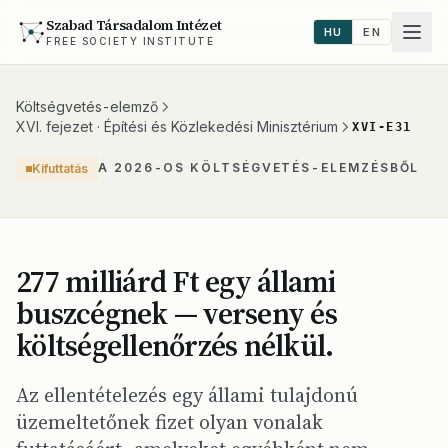
Szabad Társadalom Intézet
HU
EN
FREE SOCIETY INSTITUTE
Költségvetés-elemző
XVI. fejezet · Építési és Közlekedési Minisztérium
XVI-E31
A 2026-OS KÖLTSÉGVETÉS-ELEMZÉSBŐL
Kifuttatás
277 milliárd Ft egy állami
buszcégnek — verseny és
költségellenőrzés nélkül.
Az ellentételezés egy állami tulajdonú
üzemeltetőnek fizet olyan vonalak