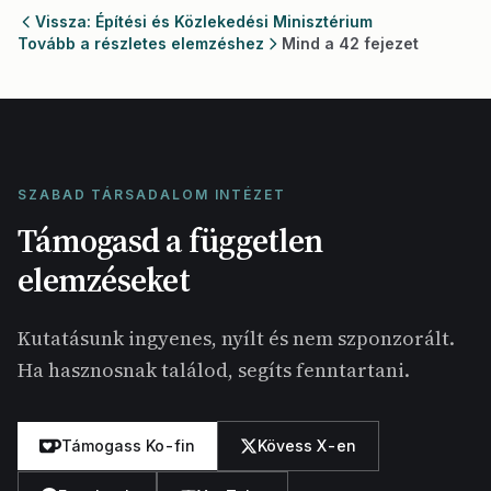
Vissza: Építési és Közlekedési Minisztérium
Tovább a részletes elemzéshez
Mind a 42 fejezet
SZABAD TÁRSADALOM INTÉZET
Támogasd a független
elemzéseket
Kutatásunk ingyenes, nyílt és nem szponzorált.
Ha hasznosnak találod, segíts fenntartani.
Támogass Ko-fin
Kövess X-en