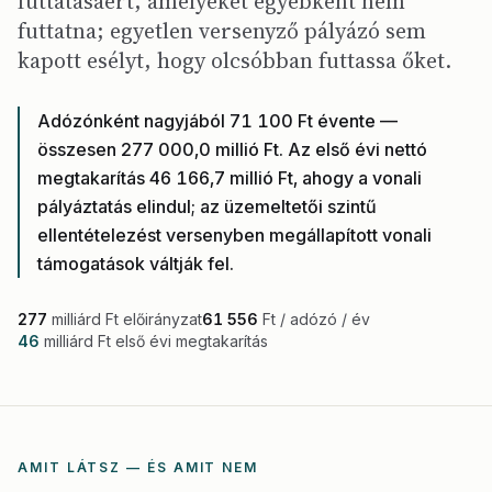
futtatásáért, amelyeket egyébként nem
futtatna; egyetlen versenyző pályázó sem
kapott esélyt, hogy olcsóbban futtassa őket.
Adózónként nagyjából 71 100 Ft évente —
összesen 277 000,0 millió Ft. Az első évi nettó
megtakarítás 46 166,7 millió Ft, ahogy a vonali
pályáztatás elindul; az üzemeltetői szintű
ellentételezést versenyben megállapított vonali
támogatások váltják fel.
277
milliárd Ft előirányzat
61 556
Ft / adózó / év
46
milliárd Ft első évi megtakarítás
AMIT LÁTSZ — ÉS AMIT NEM