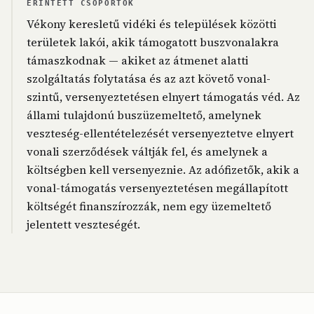
ÉRINTETT CSOPORTOK
Vékony keresletű vidéki és települések közötti
területek lakói, akik támogatott buszvonalakra
támaszkodnak — akiket az átmenet alatti
szolgáltatás folytatása és az azt követő vonal-
szintű, versenyeztetésen elnyert támogatás véd. Az
állami tulajdonú buszüzemeltető, amelynek
veszteség-ellentételezését versenyeztetve elnyert
vonali szerződések váltják fel, és amelynek a
költségben kell versenyeznie. Az adófizetők, akik a
vonal-támogatás versenyeztetésen megállapított
költségét finanszírozzák, nem egy üzemeltető
jelentett veszteségét.