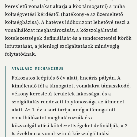
keresletű vonalakat akarja a köz támogatni) a puha
költségvetési kérdéstől (hatékony-e az üzemeltető
költségbázisa). A hatéves időhorizont lehetővé teszi a
vonalhálózat meghatározását, a közszolgáltatási
kötelezettségek definiálását és a tendereztetési körök
lefuttatását, a jelenlegi szolgáltatások mindvégig
folytatódnak.
ÁTÁLLÁSI MECHANIZMUS
Fokozatos leépítés 6 év alatt, lineáris pályán. A
kímélendő fél a támogatott vonalakra támaszkodó,
vékony keresletű területek lakossága, és a
szolgáltatás rendezett folytonossága az átmenet
alatt. Az 1. év a sort tartja, amíg a támogatott
vonalhálózatot meghatározzák és a
közszolgáltatási kötelezettségeket definiálják; a 2-
6. években a vonal-szintű közszolgáltatási