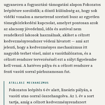
ugyanezen a fogyasztási-támogatási alapon Fokozatos
leépítésre sorolódik; a döntő különbség az, hogy sok
vidéki vonalon a menetrend szerinti busz az egyetlen
tömegközlekedési kapcsolat, amelyet pontosan azok
az alacsony jövedelmű, idős és autóval nem
rendelkező lakosok használnak, akiket a célzott
kedvezményrendszer védeni hivatott — ami azt
jelenti, hogy a kedvezményes mechanizmus itt
nagyobb terhet visel, mint a vasúthálózaton, és a
célzott rendszer tervezésénél ezt a súlyt figyelembe
kell venni. A hatéves pálya és a célzott rendszer a
fenti vasúti sorral párhuzamosan fut.
ÁTÁLLÁSI MECHANIZMUS
Fokozatos leépítés 6 év alatt, lineáris pályán, a
vasúti utas-sorral összehangolva. Az 1. év a sort
tartja, amíg a célzott kedvezményrendszert