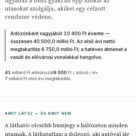
ugyanaz a busz gyakran épp azokat az
utasokat szolgálja, akiket egy célzott
rendszer védene.
Adózónként nagyjából 10 400 Ft évente —
összesen 40 500,0 millió Ft. Az első évi nettó
megtakarítás 6 750,0 millió Ft; a hatéves átmenet a
vasúti és elővárosi vonalakkal hangolva.
41
milliárd Ft előirányzat
9 000
Ft / adózó / év
7
milliárd Ft első évi megtakarítás
AMIT LÁTSZ — ÉS AMIT NEM
A látható: olcsóbb buszjegy a hálózaton minden
utasnak. A láthatatlan: a dolgozó, aki autóval jár