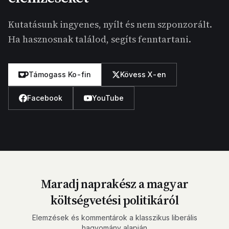
Kutatásunk ingyenes, nyílt és nem szponzorált.
Ha hasznosnak találod, segíts fenntartani.
Támogass Ko-fin
Kövess X-en
Facebook
YouTube
Maradj naprakész a magyar
költségvetési politikáról
Elemzések és kommentárok a klasszikus liberális
hagyomány alapján