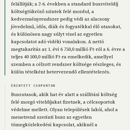
felállítják; a 2-6. években a standard buszviteldíj
költségtükröző szintek felé mozdul, a
kedvezményrendszer pedig védi az alacsony
jövedelmű, idős, diák és fogyatékkal élő utasokat,
és különösen nagy súlyt visel az egyetlen
kapcsolatot adó vidéki vonalakon. A nettó
megtakarítás az 1. évi 6 750,0 millió Ft-ról a 6. évre a
teljes 40 500,0 millió Ft-ra emelkedik, amellyel
szemben a célzott rendszer költsége részleges, és
külön tételként betervezendő ellentételezés.
ÉRINTETT CSOPORTOK
Buszutasok, akik hat év alatt a szállítási költség
felé mozgó viteldíjakat fizetnek, a célcsoportok
védelme mellett. Olyan települések lakói, ahol a
menetrend szerinti busz az egyetlen
tömegközlekedési kapcsolat, akiknél a