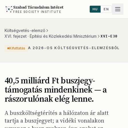
Szabad Társadalom Intézet
HU
EN
FREE SOCIETY INSTITUTE
Költségvetés-elemző
XVI. fejezet · Építési és Közlekedési Minisztérium
XVI-E30
A 2026-OS KÖLTSÉGVETÉS-ELEMZÉSBŐL
Kifuttatás
40,5 milliárd Ft buszjegy-
támogatás mindenkinek — a
rászorulónak elég lenne.
A buszköltségtérítés a hálózaton ár alatt
tartja a buszjegyet; a vidéki vonalakon