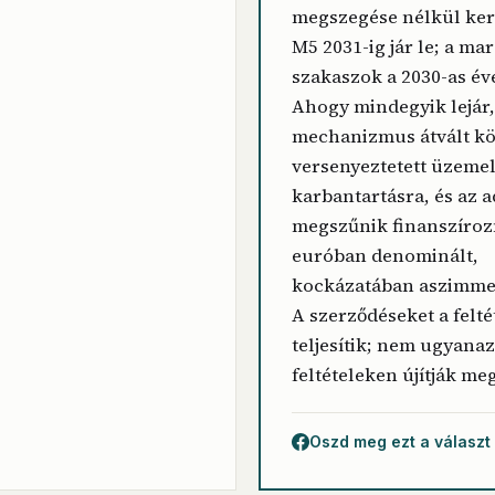
megszegése nélkül kerü
M5 2031-ig jár le; a ma
szakaszok a 2030-as év
Ahogy mindegyik lejár,
mechanizmus átvált kö
versenyeztetett üzemel
karbantartásra, és az a
megszűnik finanszíroz
euróban denominált,
kockázatában aszimmetr
A szerződéseket a felté
teljesítik; nem ugyana
feltételeken újítják meg
Oszd meg ezt a választ