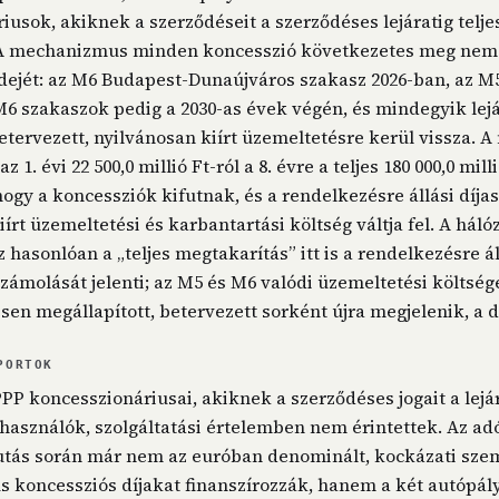
iusok, akiknek a szerződéseit a szerződéses lejáratig telje
 A mechanizmus minden koncesszió következetes meg nem 
idejét: az M6 Budapest-Dunaújváros szakasz 2026-ban, az M5
 szakaszok pedig a 2030-as évek végén, és mindegyik lej
etervezett, nyilvánosan kiírt üzemeltetésre kerül vissza. A
 1. évi 22 500,0 millió Ft-ról a 8. évre a teljes 180 000,0 mill
ogy a koncessziók kifutnak, és a rendelkezésre állási díja
írt üzemeltetési és karbantartási költség váltja fel. A hálóz
hasonlóan a „teljes megtakarítás” itt is a rendelkezésre ál
számolását jelenti; az M5 és M6 valódi üzemeltetési költség
en megállapított, betervezett sorként újra megjelenik, a díj
PORTOK
P koncesszionáriusai, akiknek a szerződéses jogait a lejára
használók, szolgáltatási értelemben nem érintettek. Az adó
utás során már nem az euróban denominált, kockázati sze
 koncessziós díjakat finanszírozzák, hanem a két autópál