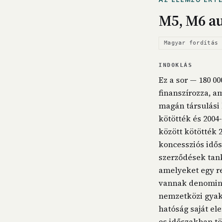
M5, M6 au
Magyar fordítás 
INDOKLÁS
Ez a sor — 180 00
finanszírozza, a
magán társulási 
kötötték és 2004
között kötötték 
koncessziós idős
szerződések tank
amelyeket egy re
vannak denominá
nemzetközi gyako
hatóság saját el
es időszakban tö