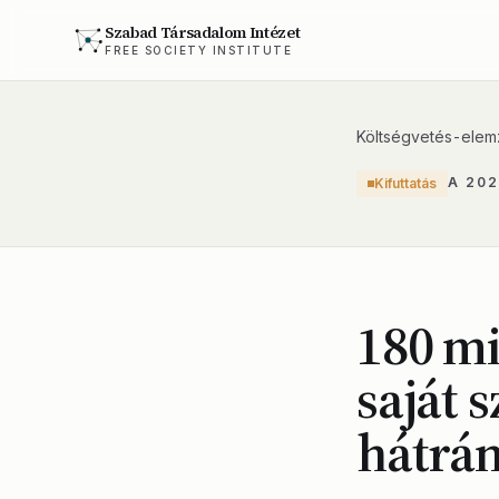
Szabad Társadalom Intézet
FREE SOCIETY INSTITUTE
Költségvetés-elem
A 20
Kifuttatás
180 mi
saját 
hátrán