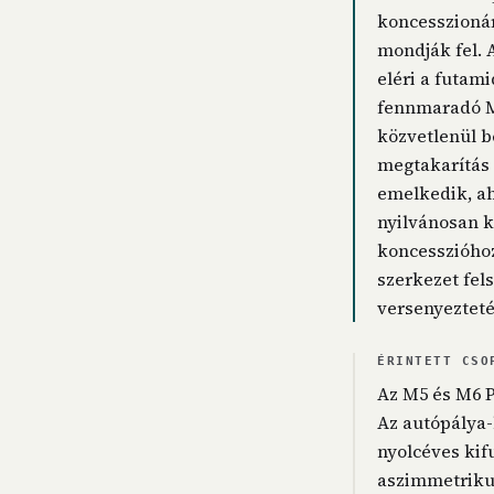
koncesszionár
mondják fel.
eléri a futam
fennmaradó M6
közvetlenül b
megtakarítás az
emelkedik, ah
nyilvánosan ki
koncesszióhoz 
szerkezet fel
versenyeztetés
ÉRINTETT CSO
Az M5 és M6 PP
Az autópálya-
nyolcéves kif
aszimmetrikus