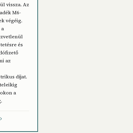
l vissza. Az
radék M6-
ek végéig.
 a
zvetlenül
tetésre és
dófizető
ni az
ikus díjat.
teleikig
zokon a
.