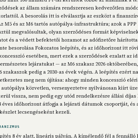
ződések az állam számára rendszeresen kedvezőtlen módon
lattól. A besorolás itt is elválasztja az eszközt a finanszír
Az M5 és az M6 tartós autópálya-infrastruktúra; azok a PPP
ztül megvalósultak, olyan szerződéses formát képviselnek
ot és a védett befektetői hozamot az adófizetőre hárította.
nte besorolása Fokozatos leépítés, és az időhorizont itt röv
 koncesszió esetében, mert ezek a szerződések ezalatt az id
természetes lejáratukat — az M6 szakasz 2026 októberében,
szakaszok pedig a 2030-as évek végén. A leépítés ezért na
tkezetes meg nem újítása: ahogy minden koncesszió eléri 
tt autópálya közvetlen, versenyeztetve nyilvánosan kiírt üz
erül vissza, nem pedig egy utód rendelkezésre állási díjas
8 éves időhorizont átfogja a lejárati dátumok csoportját, és 
készlet lecsengéseként kezeli.
HANIZMUS
ítés 8 év alatt, lineáris pályán. A kímélendő fél a fennálló