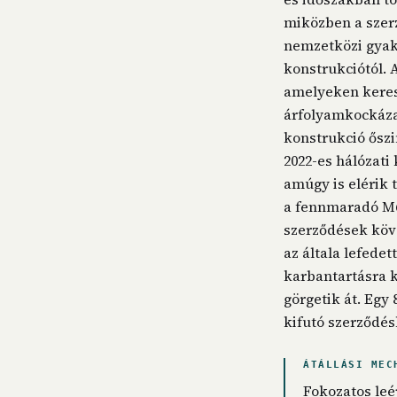
miközben a szer
nemzetközi gyakor
konstrukciótól. 
amelyeken keres
árfolyamkockázat
konstrukció őszi
2022-es hálózati
amúgy is elérik 
a fennmaradó M6 
szerződések köve
az általa lefede
karbantartásra k
görgetik át. Egy 
kifutó szerződés
ÁTÁLLÁSI MEC
Fokozatos leép