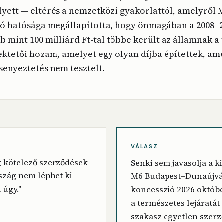
lyett — eltérés a nemzetközi gyakorlattól, amelyről
zó hatósága megállapította, hogy önmagában a 2008–
 mint 100 milliárd Ft-tal többe került az államnak a 
fektetői hozam, amelyet egy olyan díjba építettek, am
enyeztetés nem tesztelt.
VÁLASZ
g kötelező szerződések
Senki sem javasolja a k
zág nem léphet ki
M6 Budapest–Dunaújv
 úgy."
koncesszió 2026 októbe
a természetes lejáratát
szakasz egyetlen szer