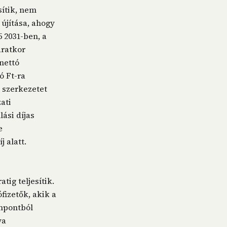
sítik, nem
újítása, ahogy
 2031-ben, a
áratkor
 nettó
ió Ft-ra
s szerkezetet
ati
lási díjas
e
 alatt.
tig teljesítik.
fizetők, akik a
mpontból
ya