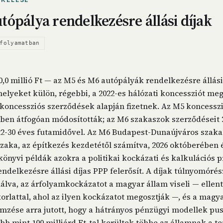
tópálya rendelkezésre állási díjak
folyamatban
0,0 millió Ft — az M5 és M6 autópályák rendelkezésre állási 
melyeket külön, régebbi, a 2022-es hálózati koncessziót me
koncessziós szerződések alapján fizetnek. Az M5 koncessz
-ben átfogóan módosították; az M6 szakaszok szerződéseit 
22-30 éves futamidővel. Az M6 Budapest-Dunaújváros szaka
zaka, az építkezés kezdetétől számítva, 2026 októberében é
önyvi példák azokra a politikai kockázati és kalkulációs 
ndelkezésre állási díjas PPP felerősít. A díjak túlnyomóré
lva, az árfolyamkockázatot a magyar állam viseli — ellen
rlattal, ahol az ilyen kockázatot megosztják —, és a magy
emzése arra jutott, hogy a hátrányos pénzügyi modellek pus
bb mint 100 milliárd Ft-tal kerültek többe az államnak a te