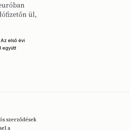
 euróban
ófizetőn ül,
Az első évi
l együtt
iós szerződések
sel a