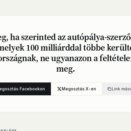
g, ha szerinted az autópálya-szerző
melyek 100 milliárddal többe került
szágnak, ne ugyanazon a feltétele
meg.
egosztás Facebookon
Megosztás X-en
Link más
ÉKELÉSE