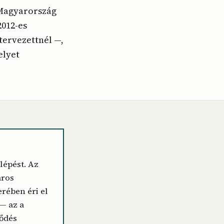
 Magyarország
2012-es
tervezettnél —,
elyet
ilépést. Az
áros
rében éri el
 — az a
ződés