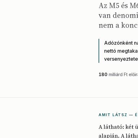
Az M5 és M6
van denomin
nem a konc
Adózónként na
nettó megtakarí
versenyeztetet
180
milliárd Ft elői
AMIT LÁTSZ — É
A látható: két
alapján. A láth