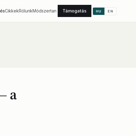
tés
Cikkek
Rólunk
Módszertan
Támogatás
HU
EN
— a