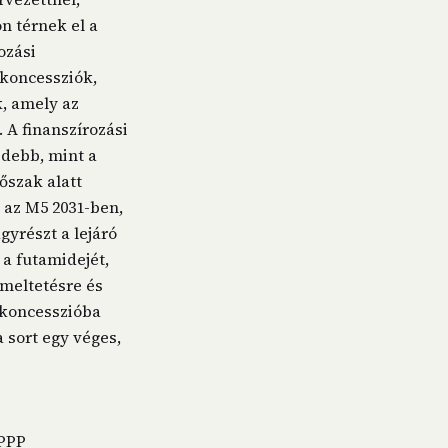
 térnek el a
ozási
 koncessziók,
, amely az
 A finanszírozási
idebb, mint a
őszak alatt
 az M5 2031-ben,
gyrészt a lejáró
a futamidejét,
emeltetésre és
 koncesszióba
a sort egy véges,
 PPP