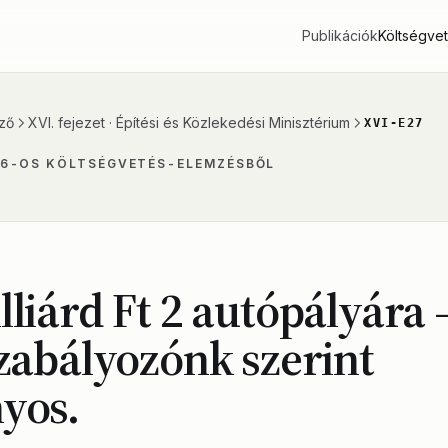
Publikációk
Költségve
ző
XVI. fejezet · Építési és Közlekedési Minisztérium
XVI-E27
26-OS KÖLTSÉGVETÉS-ELEMZÉSBŐL
lliárd Ft 2 autópályára 
szabályozónk szerint
yos.