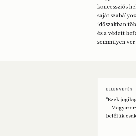
koncessziós he
saját szabályo
időszakban több
és a védett be
semmilyen vers
ELLENVETÉS
"Ezek jogila
— Magyarors
belőlük csak