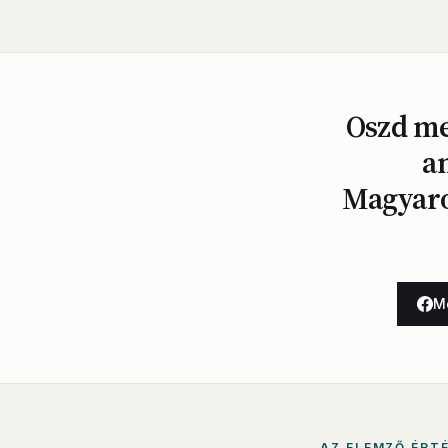
Oszd me
a
Magyaror
M
AZ ELEMZŐ ÉRT