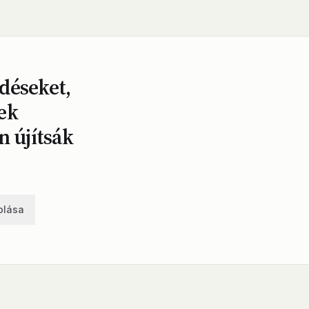
déseket,
ek
n újítsák
olása