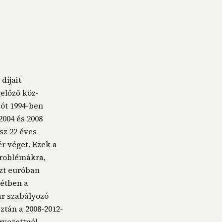
díjait
gelőző köz-
iót 1994-ben
2004 és 2008
sz 22 éves
r véget. Ezek a
problémákra,
szt euróban
tétben a
ar szabályozó
ztán a 2008-2012-
rvezettnél,