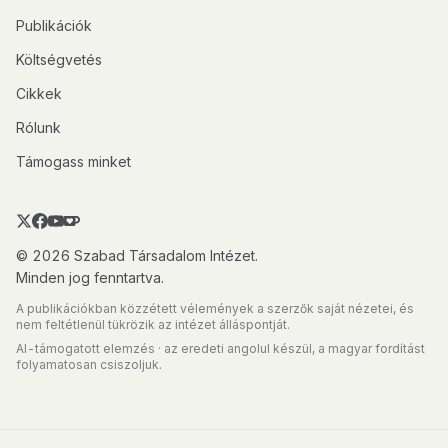
Publikációk
Költségvetés
Cikkek
Rólunk
Támogass minket
© 2026 Szabad Társadalom Intézet.
Minden jog fenntartva.
A publikációkban közzétett vélemények a szerzők saját nézetei, és
nem feltétlenül tükrözik az intézet álláspontját.
AI-támogatott elemzés · az eredeti angolul készül, a magyar fordítást
folyamatosan csiszoljuk.