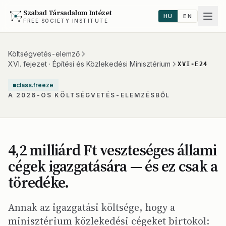
Szabad Társadalom Intézet
HU
EN
FREE SOCIETY INSTITUTE
Költségvetés-elemző
XVI. fejezet · Építési és Közlekedési Minisztérium
XVI-E24
class.freeze
A 2026-OS KÖLTSÉGVETÉS-ELEMZÉSBŐL
4,2 milliárd Ft veszteséges állami
cégek igazgatására — és ez csak a
töredéke.
Annak az igazgatási költsége, hogy a
minisztérium közlekedési cégeket birtokol: