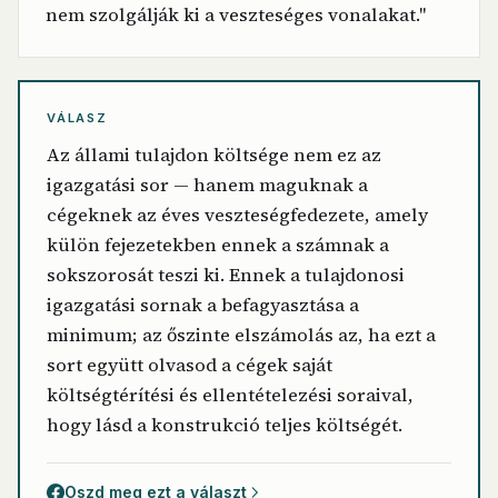
nem szolgálják ki a veszteséges vonalakat."
VÁLASZ
Az állami tulajdon költsége nem ez az
igazgatási sor — hanem maguknak a
cégeknek az éves veszteségfedezete, amely
külön fejezetekben ennek a számnak a
sokszorosát teszi ki. Ennek a tulajdonosi
igazgatási sornak a befagyasztása a
minimum; az őszinte elszámolás az, ha ezt a
sort együtt olvasod a cégek saját
költségtérítési és ellentételezési soraival,
hogy lásd a konstrukció teljes költségét.
Oszd meg ezt a választ