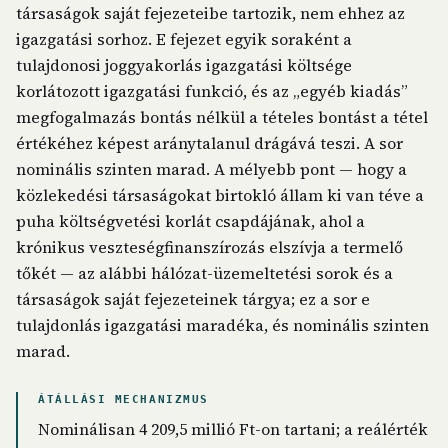
társaságok saját fejezeteibe tartozik, nem ehhez az
igazgatási sorhoz. E fejezet egyik soraként a
tulajdonosi joggyakorlás igazgatási költsége
korlátozott igazgatási funkció, és az „egyéb kiadás”
megfogalmazás bontás nélkül a tételes bontást a tétel
értékéhez képest aránytalanul drágává teszi. A sor
nominális szinten marad. A mélyebb pont — hogy a
közlekedési társaságokat birtokló állam ki van téve a
puha költségvetési korlát csapdájának, ahol a
krónikus veszteségfinanszírozás elszívja a termelő
tőkét — az alábbi hálózat-üzemeltetési sorok és a
társaságok saját fejezeteinek tárgya; ez a sor e
tulajdonlás igazgatási maradéka, és nominális szinten
marad.
ÁTÁLLÁSI MECHANIZMUS
Nominálisan 4 209,5 millió Ft-on tartani; a reálérték