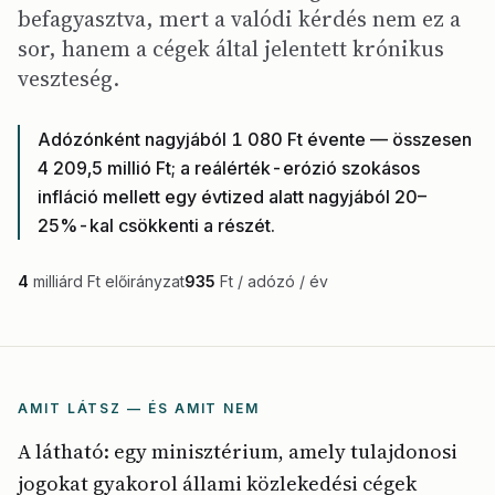
befagyasztva, mert a valódi kérdés nem ez a
sor, hanem a cégek által jelentett krónikus
veszteség.
Adózónként nagyjából 1 080 Ft évente — összesen
4 209,5 millió Ft; a reálérték-erózió szokásos
infláció mellett egy évtized alatt nagyjából 20–
25%-kal csökkenti a részét.
4
milliárd Ft előirányzat
935
Ft / adózó / év
AMIT LÁTSZ — ÉS AMIT NEM
A látható: egy minisztérium, amely tulajdonosi
jogokat gyakorol állami közlekedési cégek