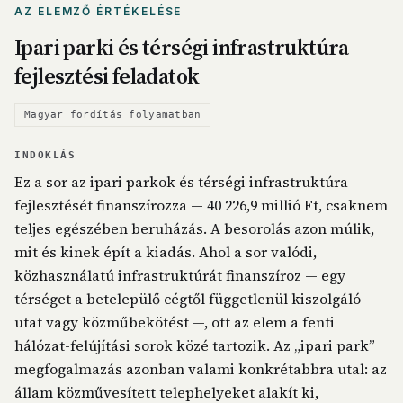
AZ ELEMZŐ ÉRTÉKELÉSE
Ipari parki és térségi infrastruktúra
fejlesztési feladatok
Magyar fordítás folyamatban
INDOKLÁS
Ez a sor az ipari parkok és térségi infrastruktúra
fejlesztését finanszírozza — 40 226,9 millió Ft, csaknem
teljes egészében beruházás. A besorolás azon múlik,
mit és kinek épít a kiadás. Ahol a sor valódi,
közhasználatú infrastruktúrát finanszíroz — egy
térséget a betelepülő cégtől függetlenül kiszolgáló
utat vagy közműbekötést —, ott az elem a fenti
hálózat-felújítási sorok közé tartozik. Az „ipari park”
megfogalmazás azonban valami konkrétabbra utal: az
állam közművesített telephelyeket alakít ki,