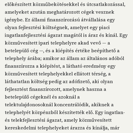
előkészített közműbekötésekkel és útcsatlakozással,
amelyeket azután meghatározott cégek vesznek
igénybe. Ez állami finanszírozású átvállalása egy
olyan fejlesztési költségnek, amelyet egy piaci
ingatlanfejlesztési ágazat magától is áraz és kínál. Egy
közművesített ipari telephelyre akad vevő — a
betelepülő cég —, és a kiépítés értéke beépíthető a
telephely árába; amikor az állam az általános adóból
finanszírozza a kiépítést, a látható eredmény egy
közművesített telephelyekkel ellátott térség, a
láthatatlan költség pedig az adófizető, aki olyan
fejlesztést finanszírozott, amelynek haszna a
betelepülő cégeknél és azoknál a
telektulajdonosoknál koncentrálódik, akiknek a
telephelyét közpénzből készítették elő. Egy ingatlan-
és telekfejlesztési ágazat, amely közművesített
kereskedelmi telephelyeket árazza és kínálja, már