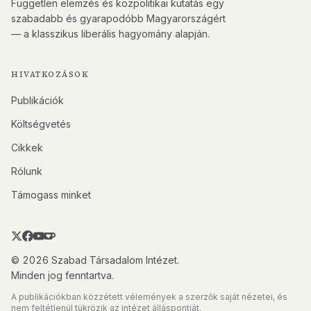
Független elemzés és közpolitikai kutatás egy
szabadabb és gyarapodóbb Magyarországért
— a klasszikus liberális hagyomány alapján.
HIVATKOZÁSOK
Publikációk
Költségvetés
Cikkek
Rólunk
Támogass minket
© 2026 Szabad Társadalom Intézet.
Minden jog fenntartva.
A publikációkban közzétett vélemények a szerzők saját nézetei, és
nem feltétlenül tükrözik az intézet álláspontját.