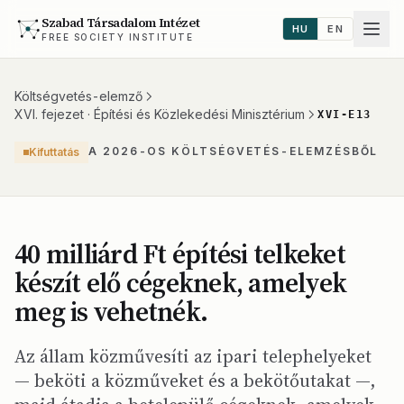
Szabad Társadalom Intézet
HU
EN
FREE SOCIETY INSTITUTE
Költségvetés-elemző
XVI. fejezet · Építési és Közlekedési Minisztérium
XVI-E13
A 2026-OS KÖLTSÉGVETÉS-ELEMZÉSBŐL
Kifuttatás
40 milliárd Ft építési telkeket
készít elő cégeknek, amelyek
meg is vehetnék.
Az állam közművesíti az ipari telephelyeket
— beköti a közműveket és a bekötőutakat —,