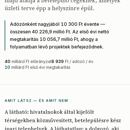
majd átadja a betelepülő cégeknek, amelyek
üzleti terve épp a helyszínre épül.
Adózónként nagyjából 10 300 Ft évente —
összesen 40 226,9 millió Ft. Az első évi nettó
megtakarítás 10 056,7 millió Ft, ahogy a
folyamatban lévő projektek befejeződnek.
40
milliárd Ft előirányzat
8 939
Ft / adózó / év
10
milliárd Ft első évi megtakarítás
AMIT LÁTSZ — ÉS AMIT NEM
A látható: hivatalnokok által kijelölt
térségekben közművesített, betelepülésre kész
ipari telephelyek. A láthatatlan: a dolgozó, aki