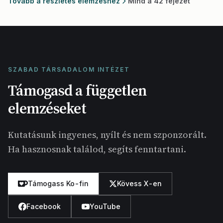
Tovább a részletes elemzéshez
Mind a 42 fejezet
SZABAD TÁRSADALOM INTÉZET
Támogasd a független
elemzéseket
Kutatásunk ingyenes, nyílt és nem szponzorált.
Ha hasznosnak találod, segíts fenntartani.
Támogass Ko-fin
Kövess X-en
Facebook
YouTube