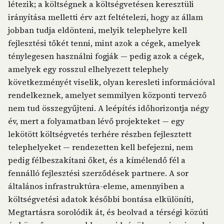
létezik; a költségnek a költségvetésen keresztüli
irányítása melletti érv azt feltételezi, hogy az állam
jobban tudja eldönteni, melyik telephelyre kell
fejlesztési tőkét tenni, mint azok a cégek, amelyek
ténylegesen használni fogják — pedig azok a cégek,
amelyek egy rosszul elhelyezett telephely
következményét viselik, olyan keresleti információval
rendelkeznek, amelyet semmilyen központi tervező
nem tud összegyűjteni. A leépítés időhorizontja négy
év, mert a folyamatban lévő projekteket — egy
lekötött költségvetés terhére részben fejlesztett
telephelyeket — rendezetten kell befejezni, nem
pedig félbeszakítani őket, és a kímélendő fél a
fennálló fejlesztési szerződések partnere. A sor
általános infrastruktúra-eleme, amennyiben a
költségvetési adatok későbbi bontása elkülöníti,
Megtartásra sorolódik át, és beolvad a térségi közúti