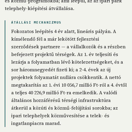
és közmű-programokba; ami leépül, az az ipari park
telephely-kiépítési átvállalása.
ÁTÁLLÁSI MECHANIZMUS
Fokozatos leépítés 4 év alatt, lineáris pályán. A
kímélendő fél a már lekötött fejlesztési
szerződések partnere — a vállalkozók és a részben
befejezett projektű térségek. Az 1. év teljesíti és
lezárja a folyamatban lévő kötelezettségeket, és a
sor háromnegyedét fizeti ki; a 2-4. évek az új
projektek folyamatát nullára csökkentik. A nettó
megtakarítás az 1. évi 10 056,7 millió Ft-ról a 4. évtől
a teljes 40 226,9 millió Ft-ra emelkedik. A valódi
általános hozzáférésű térségi infrastruktúra
átkerül a közúti és közmű-felújítási sorokba; az
ipari telephelyek közművesítése a telek- és
ingatlanpiacra marad.