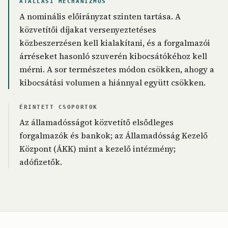
ÁTÁLLÁSI MECHANIZMUS
A nominális előirányzat szinten tartása. A
közvetítői díjakat versenyeztetéses
közbeszerzésen kell kialakítani, és a forgalmazói
árréseket hasonló szuverén kibocsátókéhoz kell
mérni. A sor természetes módon csökken, ahogy a
kibocsátási volumen a hiánnyal együtt csökken.
ÉRINTETT CSOPORTOK
Az államadósságot közvetítő elsődleges
forgalmazók és bankok; az Államadósság Kezelő
Központ (ÁKK) mint a kezelő intézmény;
adófizetők.