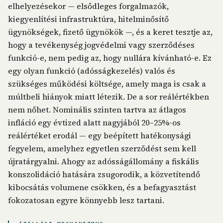
elhelyezésekor — elsődleges forgalmazók,
kiegyenlítési infrastruktúra, hitelminősítő
ügynökségek, fizető ügynökök —, és a keret tesztje az,
hogy a tevékenység jogvédelmi vagy szerződéses
funkció-e, nem pedig az, hogy nullára kívánható-e. Ez
egy olyan funkció (adósságkezelés) valós és
szükséges működési költsége, amely maga is csak a
múltbeli hiányok miatt létezik. De a sor reálértékben
nem nőhet. Nominális szinten tartva az átlagos
infláció egy évtized alatt nagyjából 20–25%-os
reálértéket erodál — egy beépített hatékonysági
fegyelem, amelyhez egyetlen szerződést sem kell
újratárgyalni. Ahogy az adósságállomány a fiskális
konszolidáció hatására zsugorodik, a közvetítendő
kibocsátás volumene csökken, és a befagyasztást
fokozatosan egyre könnyebb lesz tartani.