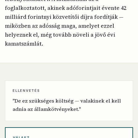
foglalkoztatott, akinek adóforintjait évente 42
milliárd forintnyi közvetítői díjra fordítják —
miközben az adósság maga, amelyet ezzel
helyeznek el, még tovább növeli a jövő évi
kamatszámlát.
ELLENVETÉS
"De ez szükséges költség — valakinek el kell
adnia az államkötvényeket."
VÁLASZ