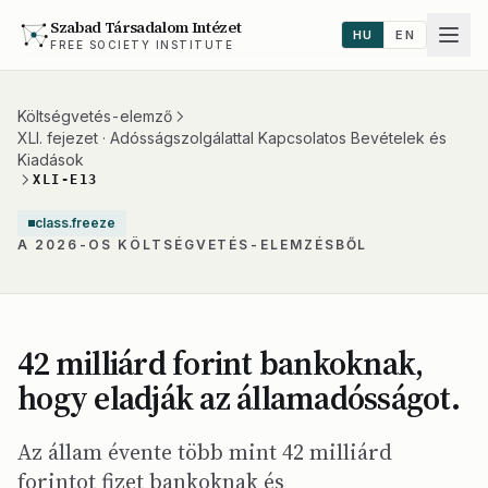
Szabad Társadalom Intézet
HU
EN
FREE SOCIETY INSTITUTE
Költségvetés-elemző
XLI. fejezet · Adósságszolgálattal Kapcsolatos Bevételek és
Kiadások
XLI-E13
class.freeze
A 2026-OS KÖLTSÉGVETÉS-ELEMZÉSBŐL
42 milliárd forint bankoknak,
hogy eladják az államadósságot.
Az állam évente több mint 42 milliárd
forintot fizet bankoknak és