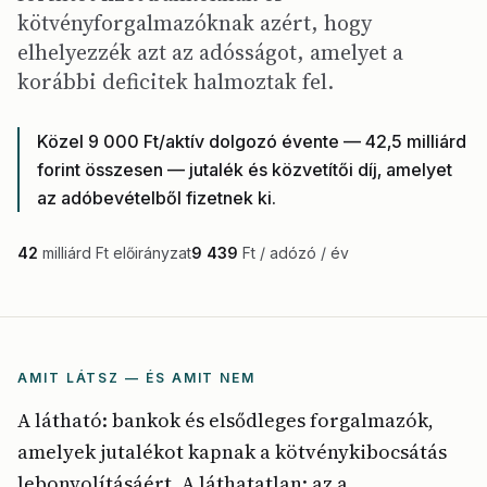
kötvényforgalmazóknak azért, hogy
elhelyezzék azt az adósságot, amelyet a
korábbi deficitek halmoztak fel.
Közel 9 000 Ft/aktív dolgozó évente — 42,5 milliárd
forint összesen — jutalék és közvetítői díj, amelyet
az adóbevételből fizetnek ki.
42
milliárd Ft előirányzat
9 439
Ft / adózó / év
AMIT LÁTSZ — ÉS AMIT NEM
A látható: bankok és elsődleges forgalmazók,
amelyek jutalékot kapnak a kötvénykibocsátás
lebonyolításáért. A láthatatlan: az a