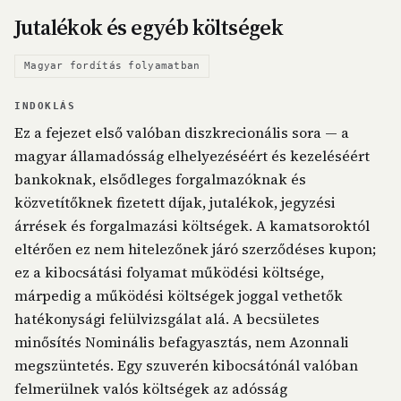
Jutalékok és egyéb költségek
Magyar fordítás folyamatban
INDOKLÁS
Ez a fejezet első valóban diszkrecionális sora — a
magyar államadósság elhelyezéséért és kezeléséért
bankoknak, elsődleges forgalmazóknak és
közvetítőknek fizetett díjak, jutalékok, jegyzési
árrések és forgalmazási költségek. A kamatsoroktól
eltérően ez nem hitelezőnek járó szerződéses kupon;
ez a kibocsátási folyamat működési költsége,
márpedig a működési költségek joggal vethetők
hatékonysági felülvizsgálat alá. A becsületes
minősítés Nominális befagyasztás, nem Azonnali
megszüntetés. Egy szuverén kibocsátónál valóban
felmerülnek valós költségek az adósság