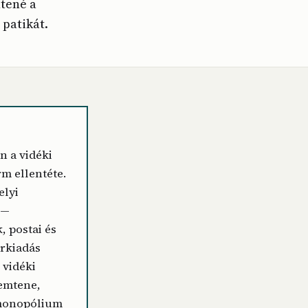
ntené a
 patikát.
n a vidéki
rm ellentéte.
elyi
 —
 postai és
rkiadás
 vidéki
remtene,
 monopólium