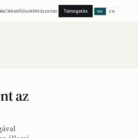
tés
Cikkek
Rólunk
Módszertan
Támogatás
HU
EN
nt az
gával