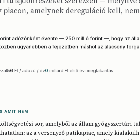
ri tulajdonrészeket szerezzen — mélyítve 
y piacon, amelynek dereguláció kell, nem
.
forint adózónként évente — 250 millió forint —, hogy az álla
iközben ugyanebben a fejezetben máshol az alacsony forga
yzat
56
Ft / adózó / év
0
milliárd Ft első évi megtakarítás
S AMIT NEM
költségvetési sor, amelyből az állam gyógyszertári tu
thatatlan: az a versenyző patikapiac, amely kialakulh