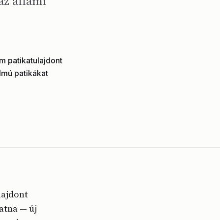
az állami
m patikatulajdont
lmú patikákat
lajdont
atna — új