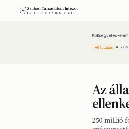
Szabad Társadalom Intézet
FREE SOCIETY INSTITUTE
Költségvetés-elem
A 20
Kifuttatás
Az áll
ellenk
250 millió f