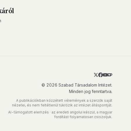
káról
n
© 2026 Szabad Társadalom Intézet.
Minden jog fenntartva.
A publikációkban közzétett vélemények a szerzők saját
nézetei, és nem feltétlenül tükrözik az intézet álláspontját.
AI-támogatott elemzés · az eredeti angolul készül, a magyar
fordítást folyamatosan csiszoljuk.