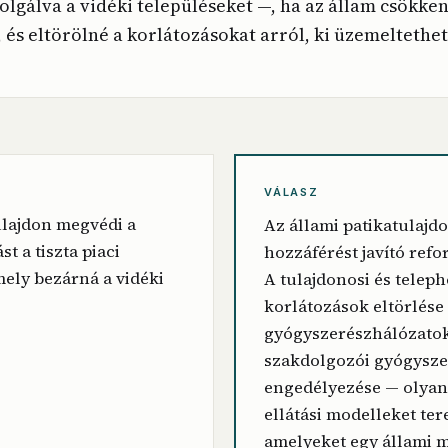
olgálva a vidéki településeket —, ha az állam csökke
 és eltörölné a korlátozásokat arról, ki üzemeltethet
VÁLASZ
ulajdon megvédi a
Az állami patikatulajdo
st a tiszta piaci
hozzáférést javító refo
mely bezárná a vidéki
A tulajdonosi és teleph
korlátozások eltörlése
gyógyszerészhálózatok,
szakdolgozói gyógysze
engedélyezése — olyan
ellátási modelleket te
amelyeket egy állami