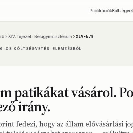
Publikációk
Költségve
ző
XIV. fejezet · Belügyminisztérium
XIV-E78
26-OS KÖLTSÉGVETÉS-ELEMZÉSBŐL
am patikákat vásárol. Po
ező irány.
orint fedezi, hogy az állam elővásárlási jo