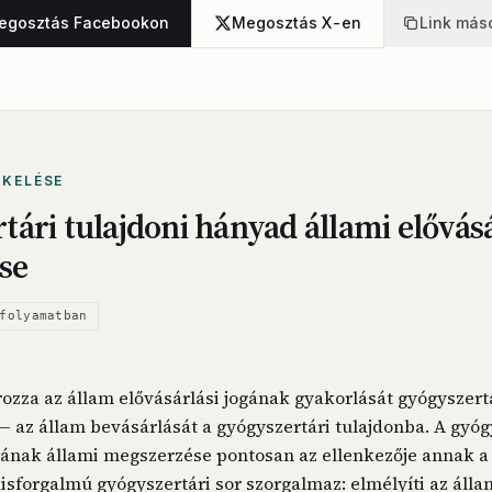
egosztás Facebookon
Megosztás X-en
Link más
ÉKELÉSE
ári tulajdoni hányad állami elővásá
se
folyamatban
írozza az állam elővásárlási jogának gyakorlását gyógyszertá
— az állam bevásárlását a gyógyszertári tulajdonba. A gyó
dának állami megszerzése pontosan az ellenkezője annak a
kisforgalmú gyógyszertári sor szorgalmaz: elmélyíti az álla