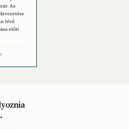
zár. Az
 kivezetése
n lévő
ása előtt
lyoznia
.