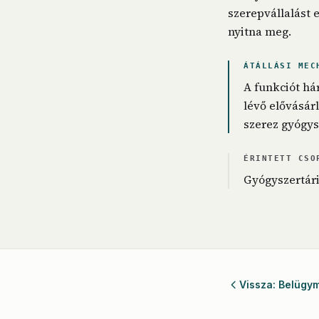
szerepvállalást 
nyitna meg.
ÁTÁLLÁSI MEC
A funkciót hár
lévő elővásár
szerez gyógys
ÉRINTETT CSO
Gyógyszertári
Vissza: Belügym