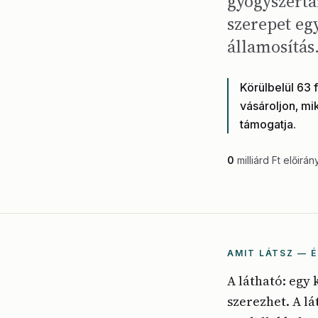
gyógyszertá
szerepet eg
államosítás
Körülbelül 63 
vásároljon, m
támogatja.
0
milliárd Ft előirán
AMIT LÁTSZ — É
A látható: egy 
szerezhet. A lá