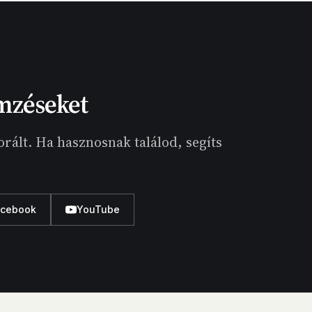
mzéseket
rált. Ha hasznosnak találod, segíts
acebook
YouTube