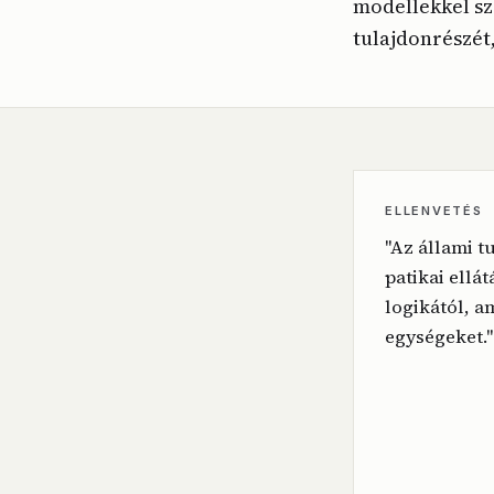
modellekkel sz
tulajdonrészét,
ELLENVETÉS
"Az állami t
patikai ellátá
logikától, a
egységeket."