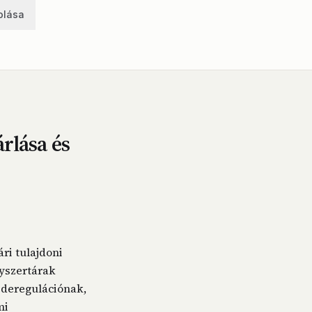
olása
rlása és
ri tulajdoni
gyszertárak
 deregulációnak,
mi