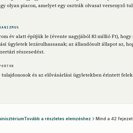
egy olyan piacon, amelyet egy osztrák olvasat versenyző tul
HANIZMUS
om év alatt építjük le (évente nagyjából 83 millió Ft), hog
lási ügyletek lezárulhassanak; az állandósult állapot az, h
zertári részesedést.
PORTOK
 tulajdonosok és az elővásárlási ügyletekben érintett felek
inisztérium
Tovább a részletes elemzéshez
Mind a 42 fejezet