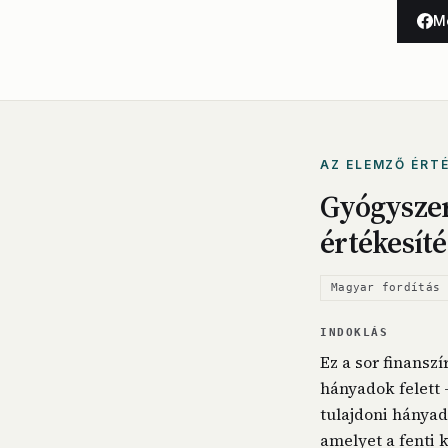
M
AZ ELEMZŐ ÉRT
Gyógyszert
értékesíté
Magyar fordítás 
INDOKLÁS
Ez a sor finansz
hányadok felett 
tulajdoni hánya
amelyet a fenti 