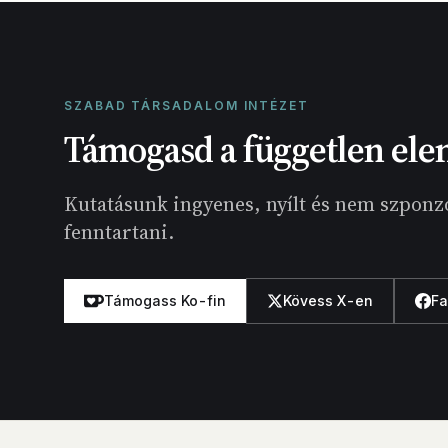
SZABAD TÁRSADALOM INTÉZET
Támogasd a független ele
Kutatásunk ingyenes, nyílt és nem szponzo
fenntartani.
Támogass Ko-fin
Kövess X-en
F