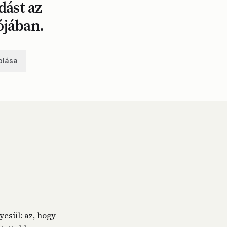
dást az
ójában.
olása
esül: az, hogy