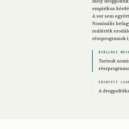
mely drogpolitik
empirikus kérdé
A sor sem egyért
Nominális befagy
reálérték erodál
részprogramok 
ÁTÁLLÁSI MEC
Tartsuk nomin
részprogramo
ÉRINTETT CSO
A drogpolitik