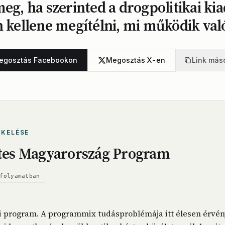
eg, ha szerinted a drogpolitikai kia
n kellene megítélni, mi működik val
egosztás Facebookon
Megosztás X-en
Link más
ÉKELÉSE
es Magyarország Program
folyamatban
i program. A programmix tudásproblémája itt élesen érvény