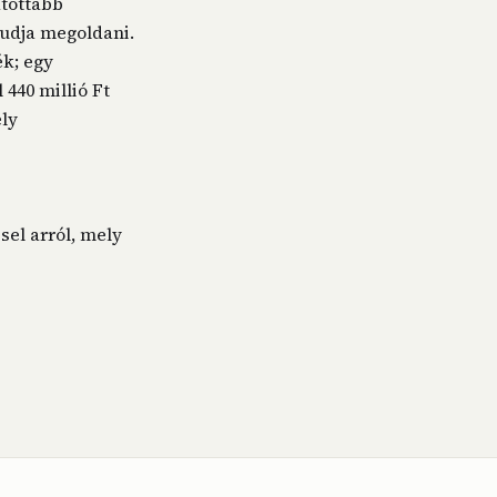
atottabb
tudja megoldani.
k; egy
 440 millió Ft
ely
sel arról, mely