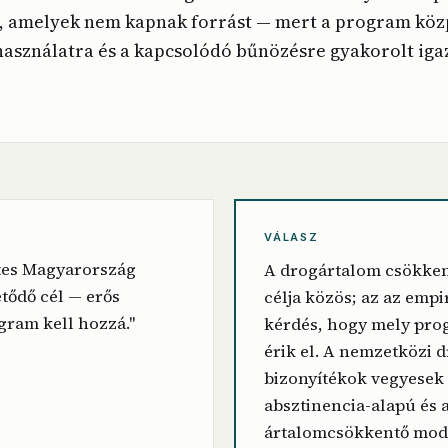
 amelyek nem kapnak forrást — mert a program közp
használatra és a kapcsolódó bűnözésre gyakorolt iga
VÁLASZ
tes Magyarország
A drogártalom csökke
tődő cél — erős
célja közös; az az empi
gram kell hozzá."
kérdés, hogy mely pr
érik el. A nemzetközi d
bizonyítékok vegyesek
absztinencia-alapú és 
ártalomcsökkentő mode