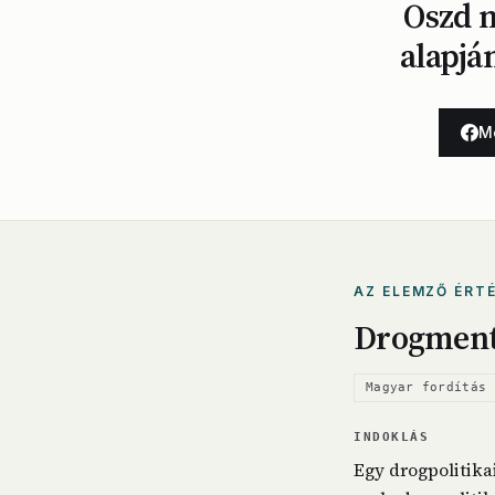
Oszd m
alapjá
M
AZ ELEMZŐ ÉRT
Drogment
Magyar fordítás 
INDOKLÁS
Egy drogpolitika