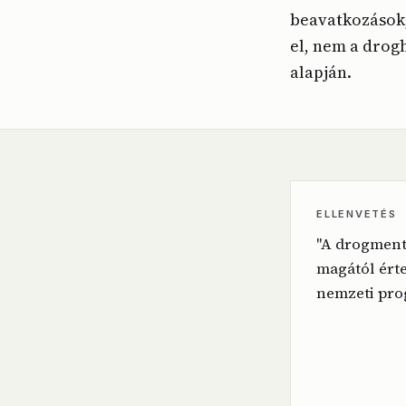
beavatkozások,
el, nem a drog
alapján.
ELLENVETÉS
"A drogmen
magától érte
nemzeti pro