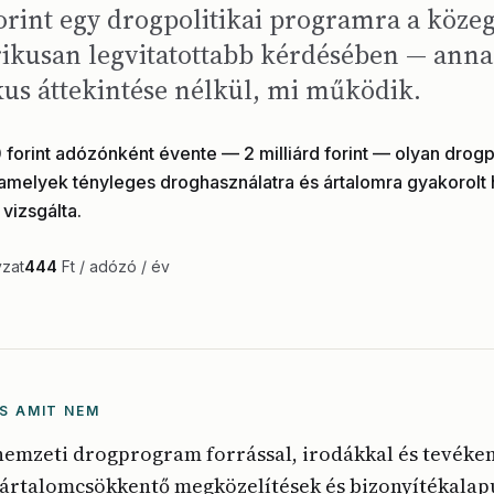
forint egy drogpolitikai programra a köze
ikusan legvitatottabb kérdésében — ann
kus áttekintése nélkül, mi működik.
 forint adózónként évente — 2 milliárd forint — olyan drog
amelyek tényleges droghasználatra és ártalomra gyakorolt 
vizsgálta.
yzat
444
Ft / adózó / év
S AMIT NEM
 nemzeti drogprogram forrással, irodákkal és tevéke
z ártalomcsökkentő megközelítések és bizonyítékalap