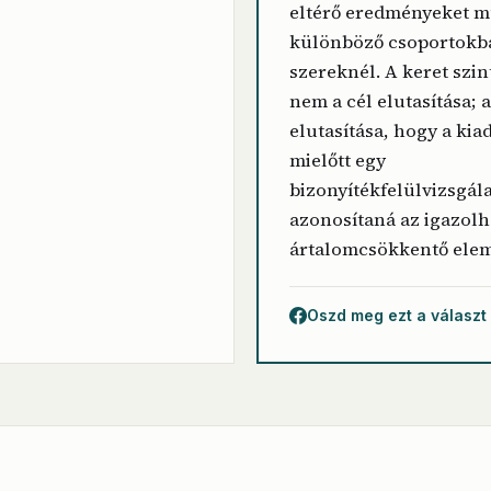
eltérő eredményeket m
különböző csoportokb
szereknél. A keret szin
nem a cél elutasítása;
elutasítása, hogy a kia
mielőtt egy
bizonyítékfelülvizsgála
azonosítaná az igazol
ártalomcsökkentő elem
Oszd meg ezt a választ