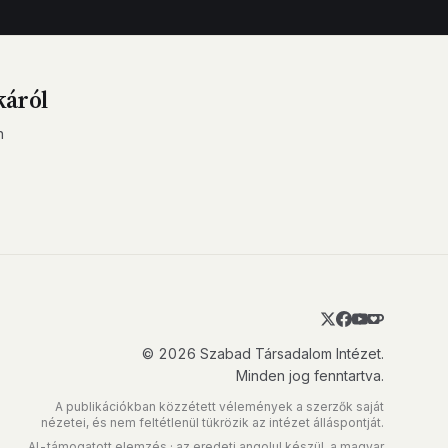
káról
n
© 2026 Szabad Társadalom Intézet.
Minden jog fenntartva.
A publikációkban közzétett vélemények a szerzők saját
nézetei, és nem feltétlenül tükrözik az intézet álláspontját.
AI-támogatott elemzés · az eredeti angolul készül, a magyar