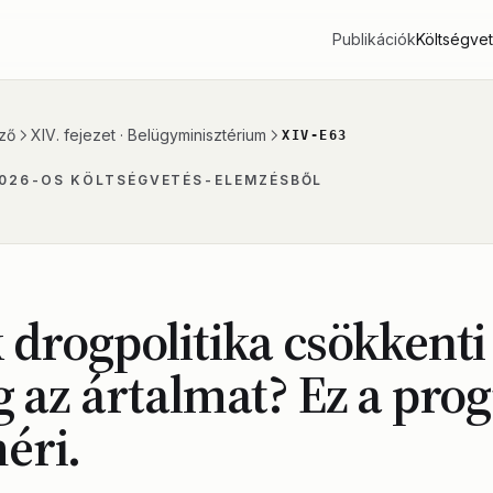
Publikációk
Költségve
ző
XIV. fejezet · Belügyminisztérium
XIV-E63
2026-OS KÖLTSÉGVETÉS-ELEMZÉSBŐL
 drogpolitika csökkenti
g az ártalmat? Ez a pro
éri.