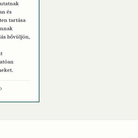
utatnak
an és
ten tartása
 annak
dás bővüljön,
t
hatóan
eket.