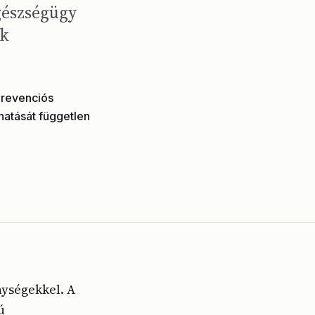
gészségügy
ak
prevenciós
hatását független
nységekkel. A
ú