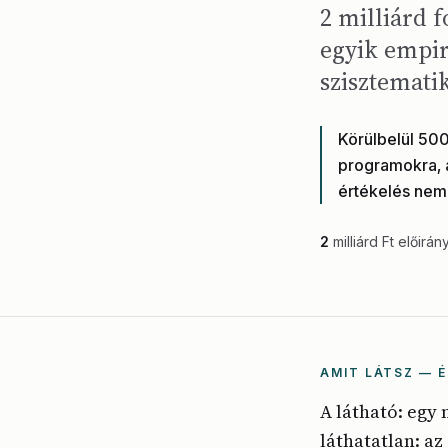
2 milliárd 
egyik empir
szisztemati
Körülbelül 500
programokra, 
értékelés nem 
2
milliárd Ft előirán
AMIT LÁTSZ — É
A látható: egy
láthatatlan: a