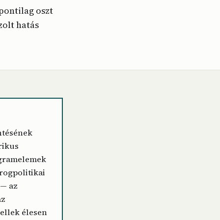
ontilag oszt
zolt hatás
ntésének
rikus
ogramelemek
rogpolitikai
 — az
az
llek élesen