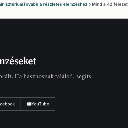
inisztérium
Tovább a részletes elemzéshez
Mind a 42 fejezet
mzéseket
rált. Ha hasznosnak találod, segíts
acebook
YouTube