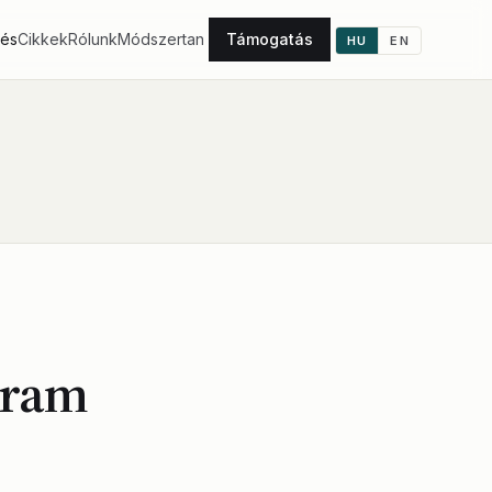
tés
Cikkek
Rólunk
Módszertan
Támogatás
HU
EN
gram