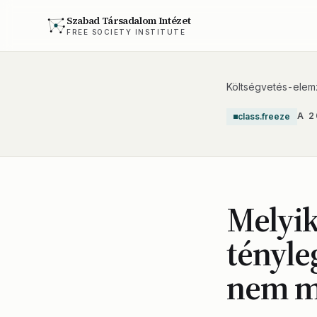
Szabad Társadalom Intézet
FREE SOCIETY INSTITUTE
Költségvetés-elem
A 
class.freeze
Melyik
tényle
nem m