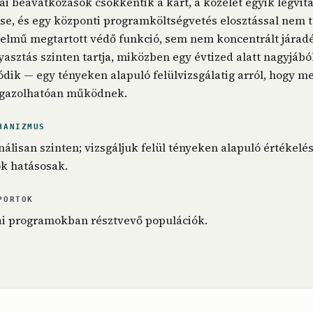
ai beavatkozások csökkentik a kárt, a közélet egyik legvit
se, és egy központi programköltségvetés elosztással nem 
elmű megtartott védő funkció, sem nem koncentrált járadé
asztás szinten tartja, miközben egy évtized alatt nagyjából
ódik — egy tényeken alapuló felülvizsgálatig arról, hogy m
igazolhatóan működnek.
HANIZMUS
álisan szinten; vizsgáljuk felül tényeken alapuló értékelés
k hatásosak.
PORTOK
ai programokban résztvevő populációk.