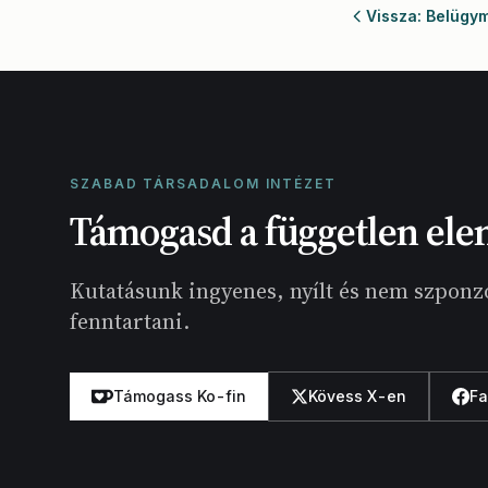
Vissza: Belügym
SZABAD TÁRSADALOM INTÉZET
Támogasd a független ele
Kutatásunk ingyenes, nyílt és nem szponzo
fenntartani.
Támogass Ko-fin
Kövess X-en
F