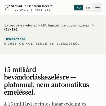
Szabad Társadalom Intézet
HU
EN
FREE SOCIETY INSTITUTE
Költségvetés-elemző
XIV. fejezet · Belügyminisztérium
XIV-E61
class.freeze
A 2026-OS KÖLTSÉGVETÉS-ELEMZÉSBŐL
15 milliárd
bevándorláskezelésre —
plafonnal, nem automatikus
emeléssel.
A 15 milliárd forintos határvédelmi és