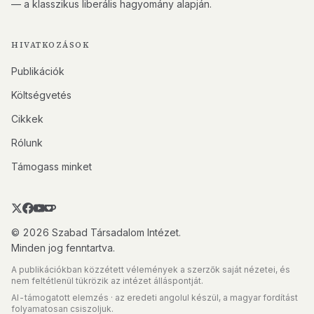
— a klasszikus liberális hagyomány alapján.
HIVATKOZÁSOK
Publikációk
Költségvetés
Cikkek
Rólunk
Támogass minket
© 2026 Szabad Társadalom Intézet.
Minden jog fenntartva.
A publikációkban közzétett vélemények a szerzők saját nézetei, és
nem feltétlenül tükrözik az intézet álláspontját.
AI-támogatott elemzés · az eredeti angolul készül, a magyar fordítást
folyamatosan csiszoljuk.