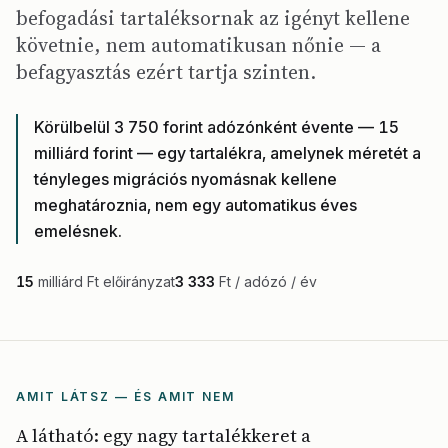
befogadási tartaléksornak az igényt kellene
követnie, nem automatikusan nőnie — a
befagyasztás ezért tartja szinten.
Körülbelül 3 750 forint adózónként évente — 15
milliárd forint — egy tartalékra, amelynek méretét a
tényleges migrációs nyomásnak kellene
meghatároznia, nem egy automatikus éves
emelésnek.
15
milliárd Ft előirányzat
3 333
Ft / adózó / év
AMIT LÁTSZ — ÉS AMIT NEM
A látható: egy nagy tartalékkeret a