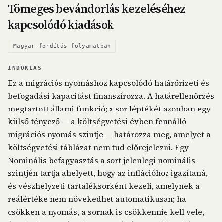
Tömeges bevándorlás kezeléséhez
kapcsolódó kiadások
Magyar fordítás folyamatban
INDOKLÁS
Ez a migrációs nyomáshoz kapcsolódó határőrizeti és
befogadási kapacitást finanszírozza. A határellenőrzés
megtartott állami funkció; a sor léptékét azonban egy
külső tényező — a költségvetési évben fennálló
migrációs nyomás szintje — határozza meg, amelyet a
költségvetési táblázat nem tud előrejelezni. Egy
Nominális befagyasztás a sort jelenlegi nominális
szintjén tartja ahelyett, hogy az inflációhoz igazítaná,
és vészhelyzeti tartaléksorként kezeli, amelynek a
reálértéke nem növekedhet automatikusan; ha
csökken a nyomás, a sornak is csökkennie kell vele,