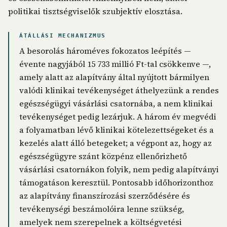
politikai tisztségviselők szubjektív elosztása.
ÁTÁLLÁSI MECHANIZMUS
A besorolás hároméves fokozatos leépítés —
évente nagyjából 15 733 millió Ft-tal csökkenve —,
amely alatt az alapítvány által nyújtott bármilyen
valódi klinikai tevékenységet áthelyezünk a rendes
egészségügyi vásárlási csatornába, a nem klinikai
tevékenységet pedig lezárjuk. A három év megvédi
a folyamatban lévő klinikai kötelezettségeket és a
kezelés alatt álló betegeket; a végpont az, hogy az
egészségügyre szánt közpénz ellenőrizhető
vásárlási csatornákon folyik, nem pedig alapítványi
támogatáson keresztül. Pontosabb időhorizonthoz
az alapítvány finanszírozási szerződésére és
tevékenységi beszámolóira lenne szükség,
amelyek nem szerepelnek a költségvetési