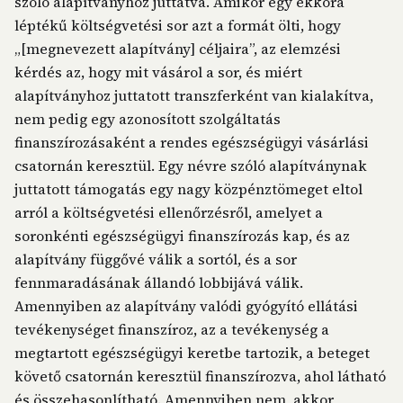
szóló alapítványhoz juttatva. Amikor egy ekkora
léptékű költségvetési sor azt a formát ölti, hogy
„[megnevezett alapítvány] céljaira”, az elemzési
kérdés az, hogy mit vásárol a sor, és miért
alapítványhoz juttatott transzferként van kialakítva,
nem pedig egy azonosított szolgáltatás
finanszírozásaként a rendes egészségügyi vásárlási
csatornán keresztül. Egy névre szóló alapítványnak
juttatott támogatás egy nagy közpénztömeget eltol
arról a költségvetési ellenőrzésről, amelyet a
soronkénti egészségügyi finanszírozás kap, és az
alapítvány függővé válik a sortól, és a sor
fennmaradásának állandó lobbijává válik.
Amennyiben az alapítvány valódi gyógyító ellátási
tevékenységet finanszíroz, az a tevékenység a
megtartott egészségügyi keretbe tartozik, a beteget
követő csatornán keresztül finanszírozva, ahol látható
és összehasonlítható. Amennyiben nem, akkor