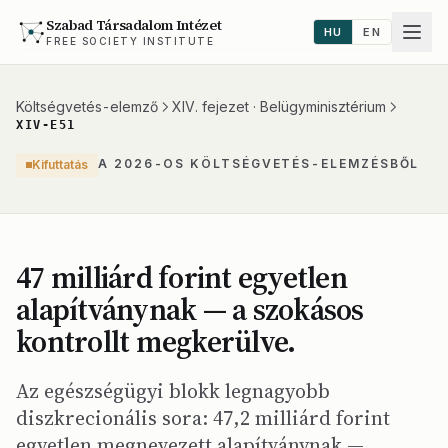
Szabad Társadalom Intézet
HU
EN
FREE SOCIETY INSTITUTE
Költségvetés-elemző
XIV. fejezet · Belügyminisztérium
XIV-E51
A 2026-OS KÖLTSÉGVETÉS-ELEMZÉSBŐL
Kifuttatás
47 milliárd forint egyetlen
alapítványnak — a szokásos
kontrollt megkerülve.
Az egészségügyi blokk legnagyobb
diszkrecionális sora: 47,2 milliárd forint
egyetlen megnevezett alapítványnak —