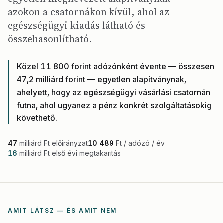
azokon a csatornákon kívül, ahol az
egészségügyi kiadás látható és
összehasonlítható.
Közel 11 800 forint adózónként évente — összesen
47,2 milliárd forint — egyetlen alapítványnak,
ahelyett, hogy az egészségügyi vásárlási csatornán
futna, ahol ugyanez a pénz konkrét szolgáltatásokig
követhető.
47
milliárd Ft előirányzat
10 489
Ft / adózó / év
16
milliárd Ft első évi megtakarítás
AMIT LÁTSZ — ÉS AMIT NEM