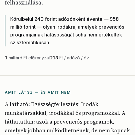
felhasználása.
Körülbelül 240 forint adózónként évente — 958
millió forint — olyan irodákra, amelyek prevenciós
programjainak hatásosságát soha nem értékelték
szisztematikusan.
1
milliárd Ft előirányzat
213
Ft / adózó / év
AMIT LÁTSZ — ÉS AMIT NEM
A látható: Egészségfejlesztési Irodák
munkatársakkal, irodákkal és programokkal. A
láthatatlan: azok a prevenciós programok,
amelyek jobban működhetnének, de nem kapnak