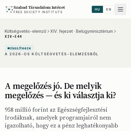
Szabad Társadalom Intézet
HU
EN
FREE SOCIETY INSTITUTE
Költségvetés-elemző
XIV. fejezet · Belügyminisztérium
XIV-E44
class.freeze
A 2026-OS KÖLTSÉGVETÉS-ELEMZÉSBŐL
A megelőzés jó. De melyik
megelőzés — és ki választja ki?
958 millió forint az Egészségfejlesztési
Irodáknak, amelyek programjairól nem
igazolható, hogy ez a pénz leghatékonyabb