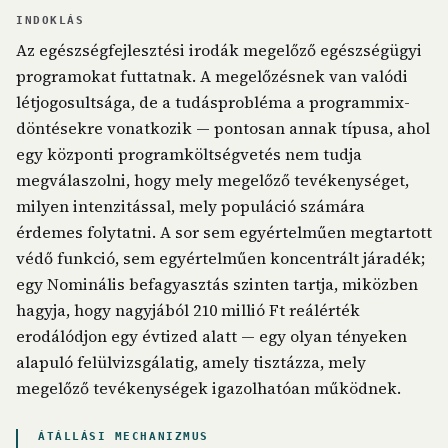
INDOKLÁS
Az egészségfejlesztési irodák megelőző egészségügyi
programokat futtatnak. A megelőzésnek van valódi
létjogosultsága, de a tudásprobléma a programmix-
döntésekre vonatkozik — pontosan annak típusa, ahol
egy központi programköltségvetés nem tudja
megválaszolni, hogy mely megelőző tevékenységet,
milyen intenzitással, mely populáció számára
érdemes folytatni. A sor sem egyértelműen megtartott
védő funkció, sem egyértelműen koncentrált járadék;
egy Nominális befagyasztás szinten tartja, miközben
hagyja, hogy nagyjából 210 millió Ft reálérték
erodálódjon egy évtized alatt — egy olyan tényeken
alapuló felülvizsgálatig, amely tisztázza, mely
megelőző tevékenységek igazolhatóan működnek.
ÁTÁLLÁSI MECHANIZMUS