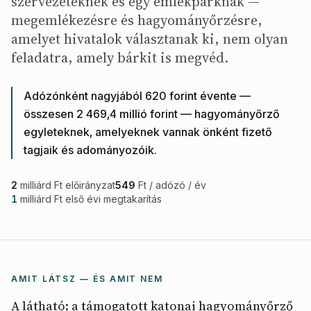
szervezeteknek és egy emlékparknak —
megemlékezésre és hagyományőrzésre,
amelyet hivatalok választanak ki, nem olyan
feladatra, amely bárkit is megvéd.
Adózónként nagyjából 620 forint évente —
összesen 2 469,4 millió forint — hagyományőrző
egyleteknek, amelyeknek vannak önként fizető
tagjaik és adományozóik.
2
milliárd Ft előirányzat
549
Ft / adózó / év
1
milliárd Ft első évi megtakarítás
AMIT LÁTSZ — ÉS AMIT NEM
A látható: a támogatott katonai hagyományőrző