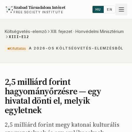
Szabad Társadalom Intézet
HU
EN
FREE SOCIETY INSTITUTE
Költségvetés-elemző
XIII. fejezet · Honvédelmi Minisztérium
XIII-E12
A 2026-OS KÖLTSÉGVETÉS-ELEMZÉSBŐL
Kifuttatás
2,5 milliárd forint
hagyományőrzésre — egy
hivatal dönti el, melyik
egyletnek
2,5 milliárd forint megy katonai kulturális