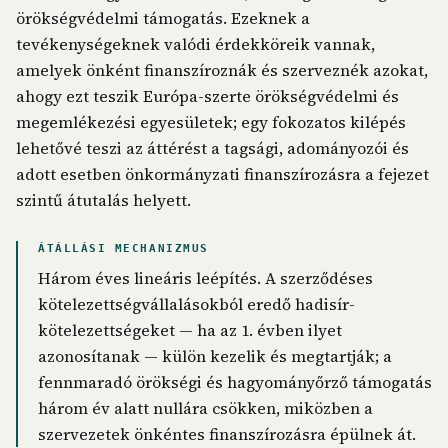
örökségvédelmi támogatás. Ezeknek a
tevékenységeknek valódi érdekköreik vannak,
amelyek önként finanszíroznák és szerveznék azokat,
ahogy ezt teszik Európa-szerte örökségvédelmi és
megemlékezési egyesületek; egy fokozatos kilépés
lehetővé teszi az áttérést a tagsági, adományozói és
adott esetben önkormányzati finanszírozásra a fejezet
szintű átutalás helyett.
ÁTÁLLÁSI MECHANIZMUS
Három éves lineáris leépítés. A szerződéses
kötelezettségvállalásokból eredő hadisír-
kötelezettségeket — ha az 1. évben ilyet
azonosítanak — külön kezelik és megtartják; a
fennmaradó örökségi és hagyományőrző támogatás
három év alatt nullára csökken, miközben a
szervezetek önkéntes finanszírozásra épülnek át.