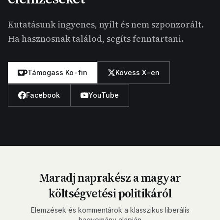
Kutatásunk ingyenes, nyílt és nem szponzorált.
Ha hasznosnak találod, segíts fenntartani.
Támogass Ko-fin
Kövess X-en
Facebook
YouTube
Maradj naprakész a magyar
költségvetési politikáról
Elemzések és kommentárok a klasszikus liberális
hagyomány alapján