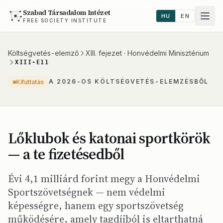
Szabad Társadalom Intézet
HU
EN
FREE SOCIETY INSTITUTE
Költségvetés-elemző
XIII. fejezet · Honvédelmi Minisztérium
XIII-E11
A 2026-OS KÖLTSÉGVETÉS-ELEMZÉSBŐL
Kifuttatás
Lőklubok és katonai sportkörök
— a te fizetésedből
Évi 4,1 milliárd forint megy a Honvédelmi
Sportszövetségnek — nem védelmi
képességre, hanem egy sportszövetség
működésére, amely tagdíjból is eltarthatná