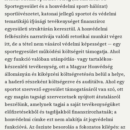
Sportegyesület és a honvédelmi sport-hálózat)
sportlövészetet, katonai jellegű sportot és védelmi
tematikájú ifjúsági tevékenységet finanszíroz
egyesületi struktúrán keresztül. A honvédelmi
felkészítés narratívája valódi retorikai munkát végez
itt, de a tétel nem vásárol védelmi képességet — egy
sportegyesület működési költségeit támogatja. Ahol
egy funkció valóban utánpótlás- vagy tartalékos-
készenléti tevékenység, ott a Magyar Honvédség
állományán és kiképzési költségvetésén belül a helye,
a haderő részeként költségezve és auditálva. Ahol egy
sportot szervező egyesület támogatásáról van szó, ott
egy magán tagsági szervezetnek nyújtott átutalásról
beszélünk, amelynek tagjai a saját tevékenységüket
előfizetésekből és tagdíjakból finanszírozhatnák; a
honvédelmi címke ezt nem alakítja át jogvédelmi
funkcióvá. Az őszinte besorolás a fokozatos kilépés: az