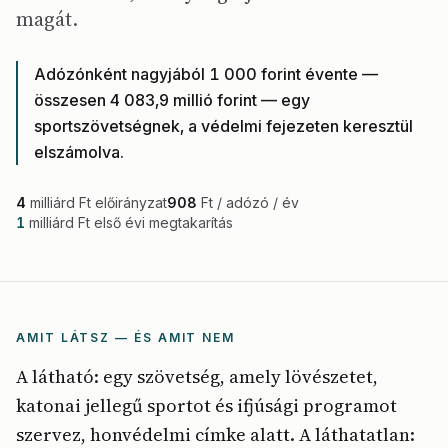
magát.
Adózónként nagyjából 1 000 forint évente —
összesen 4 083,9 millió forint — egy
sportszövetségnek, a védelmi fejezeten keresztül
elszámolva.
4
milliárd Ft előirányzat
908
Ft / adózó / év
1
milliárd Ft első évi megtakarítás
AMIT LÁTSZ — ÉS AMIT NEM
A látható: egy szövetség, amely lövészetet,
katonai jellegű sportot és ifjúsági programot
szervez, honvédelmi címke alatt. A láthatatlan: