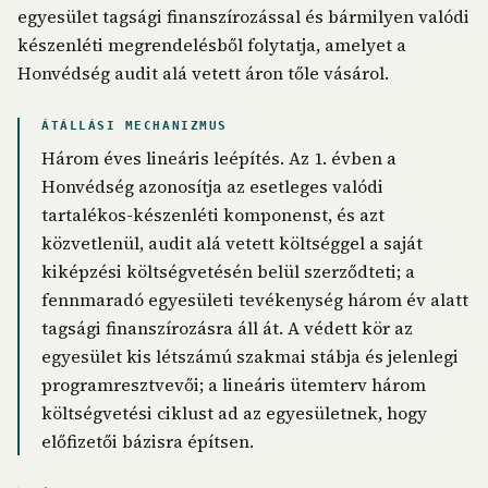
egyesület tagsági finanszírozással és bármilyen valódi
készenléti megrendelésből folytatja, amelyet a
Honvédség audit alá vetett áron tőle vásárol.
ÁTÁLLÁSI MECHANIZMUS
Három éves lineáris leépítés. Az 1. évben a
Honvédség azonosítja az esetleges valódi
tartalékos-készenléti komponenst, és azt
közvetlenül, audit alá vetett költséggel a saját
kiképzési költségvetésén belül szerződteti; a
fennmaradó egyesületi tevékenység három év alatt
tagsági finanszírozásra áll át. A védett kör az
egyesület kis létszámú szakmai stábja és jelenlegi
programresztvevői; a lineáris ütemterv három
költségvetési ciklust ad az egyesületnek, hogy
előfizetői bázisra építsen.