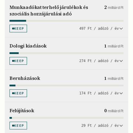
Munkaadókat terhelő járulékok és
2
milliárd Ft
szociális hozzájárulási adó
KEEP
497 Ft / adózó / év
Dologi kiadások
1
milliárd Ft
KEEP
274 Ft / adózó / év
Beruházások
1
milliárd Ft
KEEP
174 Ft / adózó / év
Felújítások
0
milliárd Ft
KEEP
29 Ft / adózó / év