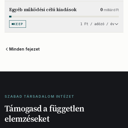
Egyéb működési célú kiadások
0
milliárd Ft
KEEP
1 Ft / adózó / év
Minden fejezet
SZABAD TÁRSADALOM INTÉZET
Támogasd a független
elemzéseket