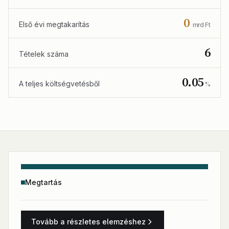
0
Első évi megtakarítás
mrd Ft
6
Tételek száma
0.05
A teljes költségvetésből
%
Megtartás
Tovább a részletes elemzéshez