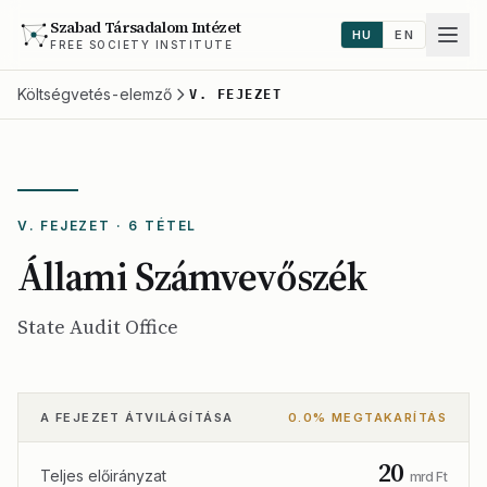
Szabad Társadalom Intézet
HU
EN
FREE SOCIETY INSTITUTE
Költségvetés-elemző
V. FEJEZET
V. FEJEZET · 6 TÉTEL
Állami Számvevőszék
State Audit Office
A FEJEZET ÁTVILÁGÍTÁSA
0.0% MEGTAKARÍTÁS
20
Teljes előirányzat
mrd Ft