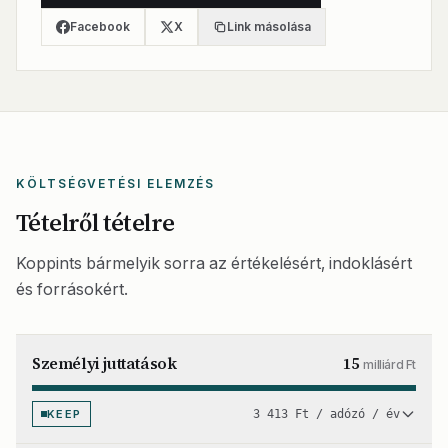
Facebook
X
Link másolása
KÖLTSÉGVETÉSI ELEMZÉS
Tételről tételre
Koppints bármelyik sorra az értékelésért, indoklásért
és forrásokért.
Személyi juttatások
15
milliárd Ft
KEEP
3 413 Ft / adózó / év