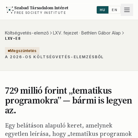
Szabad Társadalom Intézet
HU
EN
FREE SOCIETY INSTITUTE
Költségvetés-elemző
LXV. fejezet · Bethlen Gábor Alap
LXV-E8
Megszüntetés
A 2026-OS KÖLTSÉGVETÉS-ELEMZÉSBŐL
729 millió forint „tematikus
programokra” — bármi is legyen
az.
Egy belátáson alapuló keret, amelynek
egyetlen leírása, hogy „tematikus programok