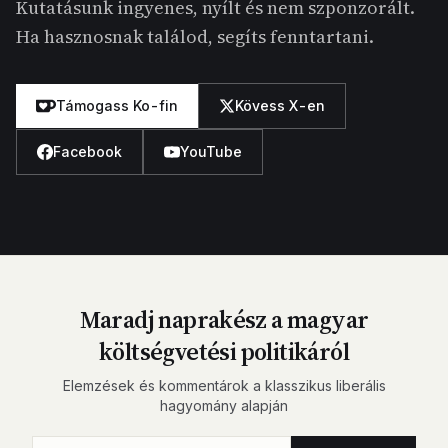
Kutatásunk ingyenes, nyílt és nem szponzorált.
Ha hasznosnak találod, segíts fenntartani.
Támogass Ko-fin
Kövess X-en
Facebook
YouTube
Maradj naprakész a magyar
költségvetési politikáról
Elemzések és kommentárok a klasszikus liberális
hagyomány alapján