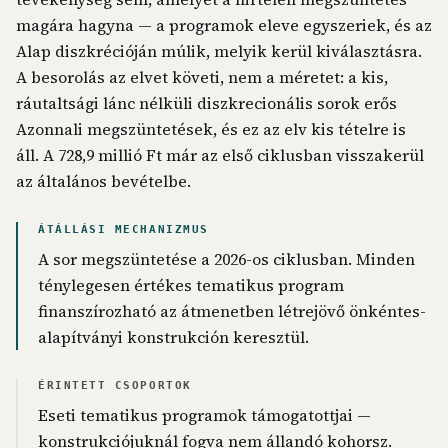
magára hagyna — a programok eleve egyszeriek, és az
Alap diszkrécióján múlik, melyik kerül kiválasztásra.
A besorolás az elvet követi, nem a méretet: a kis,
ráutaltsági lánc nélküli diszkrecionális sorok erős
Azonnali megszüntetések, és ez az elv kis tételre is
áll. A 728,9 millió Ft már az első ciklusban visszakerül
az általános bevételbe.
ÁTÁLLÁSI MECHANIZMUS
A sor megszüntetése a 2026-os ciklusban. Minden
ténylegesen értékes tematikus program
finanszírozható az átmenetben létrejövő önkéntes-
alapítványi konstrukción keresztül.
ÉRINTETT CSOPORTOK
Eseti tematikus programok támogatottjai —
konstrukciójuknál fogva nem állandó kohorsz.