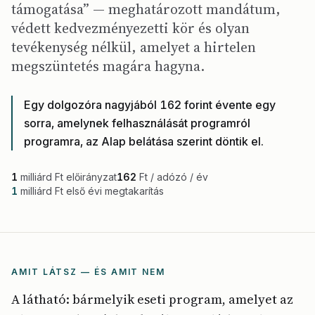
támogatása” — meghatározott mandátum,
védett kedvezményezetti kör és olyan
tevékenység nélkül, amelyet a hirtelen
megszüntetés magára hagyna.
Egy dolgozóra nagyjából 162 forint évente egy
sorra, amelynek felhasználását programról
programra, az Alap belátása szerint döntik el.
1
milliárd Ft előirányzat
162
Ft / adózó / év
1
milliárd Ft első évi megtakarítás
AMIT LÁTSZ — ÉS AMIT NEM
A látható: bármelyik eseti program, amelyet az