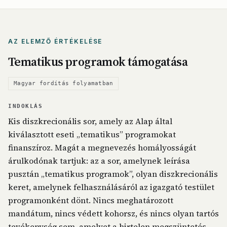
AZ ELEMZŐ ÉRTÉKELÉSE
Tematikus programok támogatása
Magyar fordítás folyamatban
INDOKLÁS
Kis diszkrecionális sor, amely az Alap által
kiválasztott eseti „tematikus” programokat
finanszíroz. Magát a megnevezés homályosságát
árulkodónak tartjuk: az a sor, amelynek leírása
pusztán „tematikus programok”, olyan diszkrecionális
keret, amelynek felhasználásáról az igazgató testület
programonként dönt. Nincs meghatározott
mandátum, nincs védett kohorsz, és nincs olyan tartós
tevékenység sem, amelyet a hirtelen megszüntetés