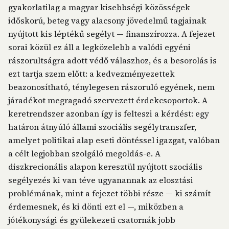
gyakorlatilag a magyar kisebbségi közösségek
időskorú, beteg vagy alacsony jövedelmű tagjainak
nyújtott kis léptékű segélyt — finanszírozza. A fejezet
sorai közül ez áll a legközelebb a valódi egyéni
rászorultságra adott védő válaszhoz, és a besorolás is
ezt tartja szem előtt: a kedvezményezettek
beazonosítható, ténylegesen rászoruló egyének, nem
járadékot megragadó szervezett érdekcsoportok. A
keretrendszer azonban így is felteszi a kérdést: egy
határon átnyúló állami szociális segélytranszfer,
amelyet politikai alap eseti döntéssel igazgat, valóban
a célt legjobban szolgáló megoldás-e. A
diszkrecionális alapon keresztül nyújtott szociális
segélyezés ki van téve ugyanannak az elosztási
problémának, mint a fejezet többi része — ki számít
érdemesnek, és ki dönti ezt el —, miközben a
jótékonysági és gyülekezeti csatornák jobb