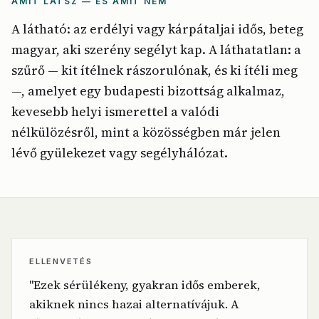
AMIT LÁTSZ — ÉS AMIT NEM
A látható: az erdélyi vagy kárpátaljai idős, beteg
magyar, aki szerény segélyt kap. A láthatatlan: a
szűrő — kit ítélnek rászorulónak, és ki ítéli meg
—, amelyet egy budapesti bizottság alkalmaz,
kevesebb helyi ismerettel a valódi
nélkülözésről, mint a közösségben már jelen
lévő gyülekezet vagy segélyhálózat.
ELLENVETÉS
"Ezek sérülékeny, gyakran idős emberek,
akiknek nincs hazai alternatívájuk. A