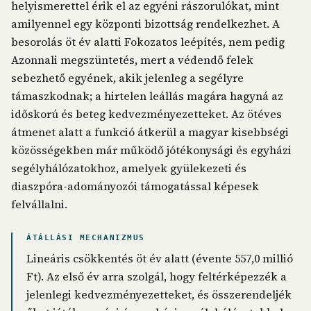
helyismerettel érik el az egyéni rászorulókat, mint
amilyennel egy központi bizottság rendelkezhet. A
besorolás öt év alatti Fokozatos leépítés, nem pedig
Azonnali megszüntetés, mert a védendő felek
sebezhető egyének, akik jelenleg a segélyre
támaszkodnak; a hirtelen leállás magára hagyná az
időskorú és beteg kedvezményezetteket. Az ötéves
átmenet alatt a funkció átkerül a magyar kisebbségi
közösségekben már működő jótékonysági és egyházi
segélyhálózatokhoz, amelyek gyülekezeti és
diaszpóra-adományozói támogatással képesek
felvállalni.
ÁTÁLLÁSI MECHANIZMUS
Lineáris csökkentés öt év alatt (évente 557,0 millió
Ft). Az első év arra szolgál, hogy feltérképezzék a
jelenlegi kedvezményezetteket, és összerendeljék