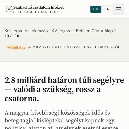
Szabad Társadalom Intézet
HU
EN
FREE SOCIETY INSTITUTE
Költségvetés-elemző
LXV. fejezet · Bethlen Gábor Alap
LXV-E6
A 2026-OS KÖLTSÉGVETÉS-ELEMZÉSBŐL
Kifuttatás
2,8 milliárd határon túli segélyre
— valódi a szükség, rossz a
csatorna.
A magyar kisebbségi közösségek idős és
beteg tagjai kisléptékű segélyt kapnak egy
politikai alapon át, amelynek esetről esetre