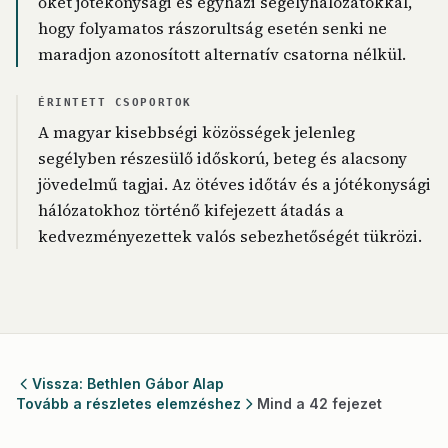
őket jótékonysági és egyházi segélyhálózatokkal,
hogy folyamatos rászorultság esetén senki ne
maradjon azonosított alternatív csatorna nélkül.
ÉRINTETT CSOPORTOK
A magyar kisebbségi közösségek jelenleg
segélyben részesülő időskorú, beteg és alacsony
jövedelmű tagjai. Az ötéves időtáv és a jótékonysági
hálózatokhoz történő kifejezett átadás a
kedvezményezettek valós sebezhetőségét tükrözi.
Vissza: Bethlen Gábor Alap
Tovább a részletes elemzéshez
Mind a 42 fejezet