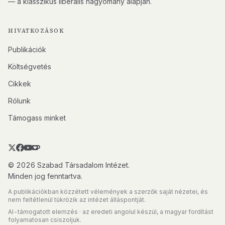
— a klasszikus liberális hagyomány alapján.
HIVATKOZÁSOK
Publikációk
Költségvetés
Cikkek
Rólunk
Támogass minket
© 2026 Szabad Társadalom Intézet.
Minden jog fenntartva.
A publikációkban közzétett vélemények a szerzők saját nézetei, és
nem feltétlenül tükrözik az intézet álláspontját.
AI-támogatott elemzés · az eredeti angolul készül, a magyar fordítást
folyamatosan csiszoljuk.