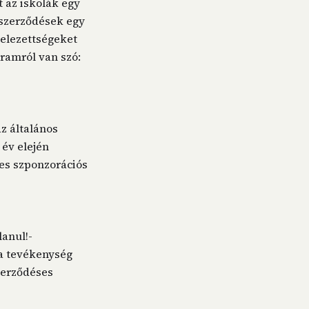
 az iskolák egy
i szerződések egy
telezettségeket
gramról van szó:
az általános
 év elején
tes szponzorációs
lanul!-
 a tevékenység
szerződéses