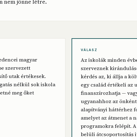
 nem jönne létre.
VÁLASZ
edencei magyar
Az iskolák minden évb
e szervezett
szerveznek kirándulás
sítő utak értékesek.
kérdés az, ki állja a kö
atás nélkül sok iskola
egy család értékeli az u
etné meg őket
finanszírozhatja — vag
ugyanahhoz az önként
alapítványi háttérhez f
amelyet az átmenet a 
programokra felépít. 
belüli átcsoportosítás i