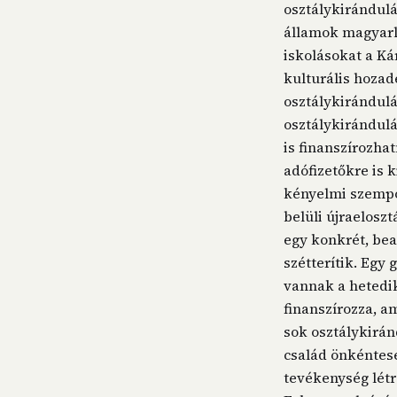
osztálykirándul
államok magyarla
iskolásokat a K
kulturális hozad
osztálykirándul
osztálykirándulá
is finanszírozha
adófizetőkre is 
kényelmi szempo
belüli újraelosz
egy konkrét, be
szétterítik. Egy
vannak a hetedik
finanszírozza, a
sok osztálykirán
család önkéntese
tevékenység lét