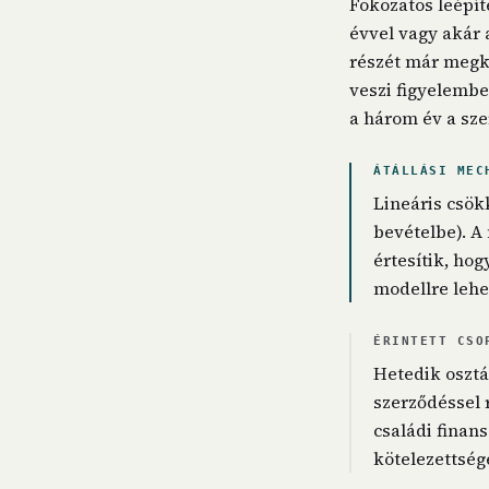
Fokozatos leépít
évvel vagy akár 
részét már megkö
veszi figyelembe
a három év a sze
ÁTÁLLÁSI MEC
Lineáris csökk
bevételbe). A
értesítik, ho
modellre lehes
ÉRINTETT CSO
Hetedik osztá
szerződéssel 
családi finan
kötelezettsége