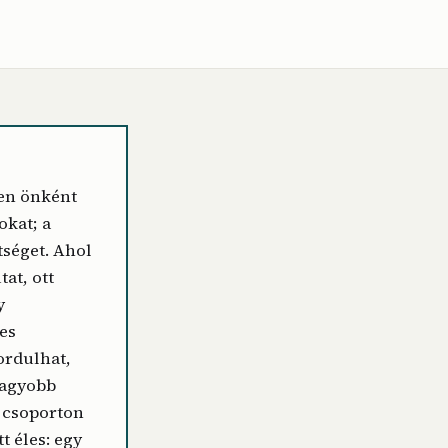
en önként
okat; a
ltséget. Ahol
tat, ott
y
es
ordulhat,
nagyobb
A csoporton
tt éles: egy