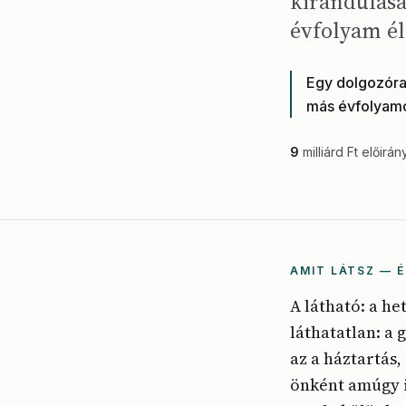
kirándulásá
évfolyam él
Egy dolgozóra
más évfolyamo
9
milliárd Ft előirán
AMIT LÁTSZ — É
A látható: a he
láthatatlan: a
az a háztartás,
önként amúgy i