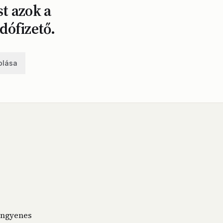
t azok a
dófizető.
olása
ingyenes