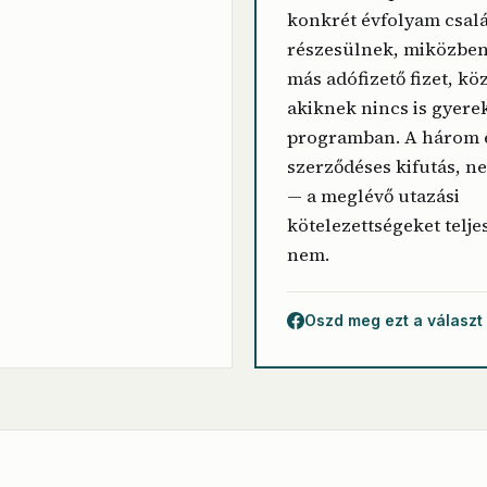
konkrét évfolyam csalá
részesülnek, miközbe
más adófizető fizet, kö
akiknek nincs is gyere
programban. A három 
szerződéses kifutás, n
— a meglévő utazási
kötelezettségeket teljes
nem.
Oszd meg ezt a választ