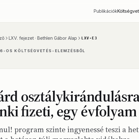
Publikációk
Költségve
ző
LXV. fejezet · Bethlen Gábor Alap
LXV-E3
26-OS KÖLTSÉGVETÉS-ELEMZÉSBŐL
iárd osztálykirándulásr
ki fizeti, egy évfolyam 
nul! program szinte ingyenessé teszi a he