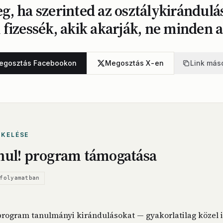
g, ha szerinted az osztálykirándulás
 fizessék, akik akarják, ne minden a
egosztás Facebookon
Megosztás X-en
Link más
ÉKELÉSE
nul! program támogatása
folyamatban
program tanulmányi kirándulásokat — gyakorlatilag közel 