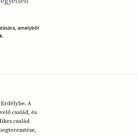
 egyetlen
atására, amelyből
k.
l Erdélybe. A
elő család, és
dikes család
 megteremtése,