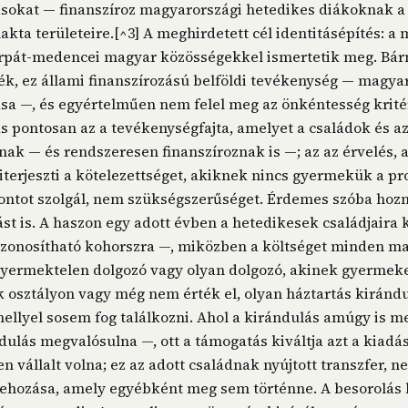
ásokat — finanszíroz magyarországi hetedikes diákoknak 
kta területeire.[^3] A meghirdetett cél identitásépítés: a
árpát-medencei magyar közösségekkel ismertetik meg. Bárm
ék, ez állami finanszírozású belföldi tevékenység — magya
ása —, és egyértelműen nem felel meg az önkéntesség krit
s pontosan az a tevékenységfajta, amelyet a családok és a
tnak — és rendszeresen finanszíroznak is —; az az érvelés,
kiterjeszti a kötelezettséget, akiknek nincs gyermekük a p
ntot szolgál, nem szükségszerűséget. Érdemes szóba hozn
tást is. A haszon egy adott évben a hetedikesek családjaira
azonosítható kohorszra —, miközben a költséget minden ma
 gyermektelen dolgozó vagy olyan dolgozó, akinek gyermeke
 osztályon vagy még nem érték el, olyan háztartás kiránd
mellyel sosem fog találkozni. Ahol a kirándulás amúgy is 
dulás megvalósulna —, ott a támogatás kiváltja azt a kiadás
n vállalt volna; ez az adott családnak nyújtott transzfer, 
rehozása, amely egyébként meg sem történne. A besorolás