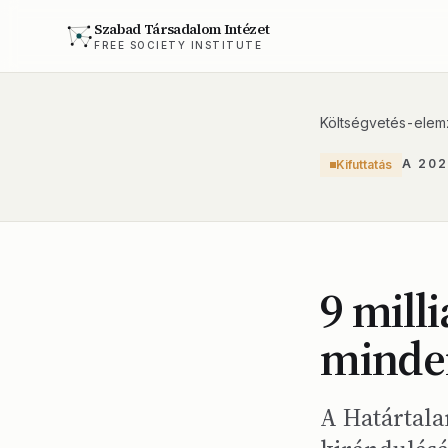
Szabad Társadalom Intézet
FREE SOCIETY INSTITUTE
Költségvetés-elem
A 20
Kifuttatás
9 mill
minden
A Határtala