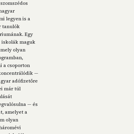
a szomszédos
 magyar
i legyen is a
r tanulók
ériumának. Egy
z iskolák maguk
 amely olyan
rogramban,
i a csoporton
 koncentrálódik —
gyar adófizetőre
i már túl
ulását
megvalósulna — és
t, amelyet a
nem olyan
 háromévi