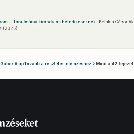
gram — tanulmányi kirándulás hetedikeseknek
· Bethlen Gábor Al
t
(2025)
 Gábor Alap
Tovább a részletes elemzéshez
Mind a 42 fejezet
mzéseket