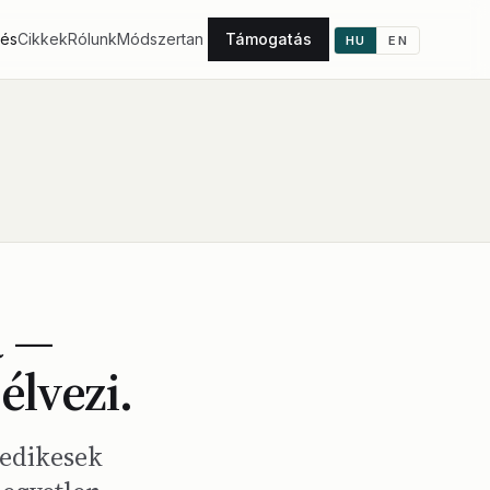
tés
Cikkek
Rólunk
Módszertan
Támogatás
HU
EN
a —
élvezi.
tedikesek