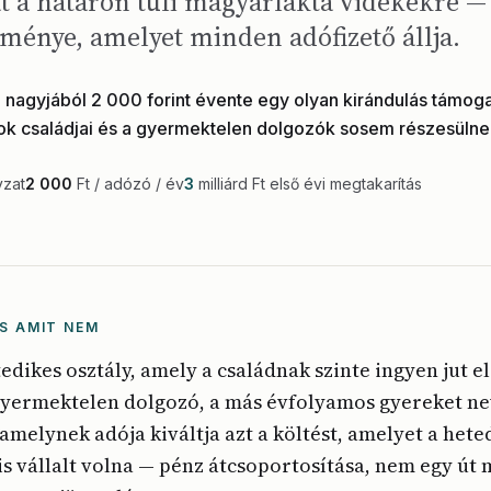
t a határon túli magyarlakta vidékekre —
ménye, amelyet minden adófizető állja.
 nagyjából 2 000 forint évente egy olyan kirándulás támog
k családjai és a gyermektelen dolgozók sosem részesülne
yzat
2 000
Ft / adózó / év
3
milliárd Ft első évi megtakarítás
S AMIT NEM
tedikes osztály, amely a családnak szinte ingyen jut e
 gyermektelen dolgozó, a más évfolyamos gyereket nev
 amelynek adója kiváltja azt a költést, amelyet a hete
s vállalt volna — pénz átcsoportosítása, nem egy út