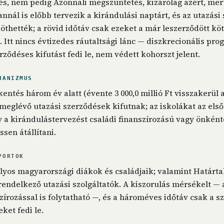
és, nem pedig Azonnali megszüntetés, kizárólag azért, mert
annál is előbb tervezik a kirándulási naptárt, és az utazás
thették; a rövid időtáv csak ezeket a már leszerződött kö
. Itt nincs évtizedes ráutaltsági lánc — diszkrecionális pro
rződéses kifutást fedi le, nem védett kohorszt jelent.
HANIZMUS
entés három év alatt (évente 3 000,0 millió Ft visszakerül 
 meglévő utazási szerződések kifutnak; az iskolákat az első
gy a kirándulástervezést családi finanszírozású vagy önkén
sen átállítani.
PORTOK
lyos magyarországi diákok és családjaik; valamint Határta
rendelkező utazási szolgáltatók. A kiszorulás mérsékelt —
szírozással is folytatható —, és a hároméves időtáv csak a 
ket fedi le.