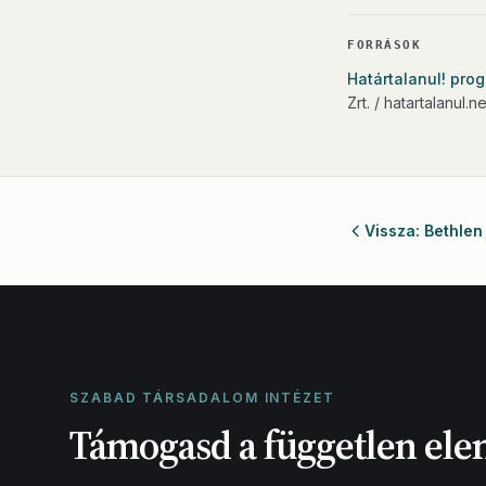
FORRÁSOK
Határtalanul! pro
Zrt. / hatartalanul.ne
Vissza: Bethlen
SZABAD TÁRSADALOM INTÉZET
Támogasd a független ele