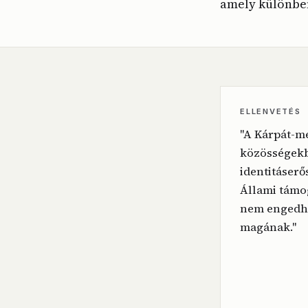
amely különben
ELLENVETÉS
"A Kárpát-m
közösségekb
identitáserő
Állami támog
nem engedh
magának."