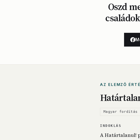
Oszd me
családok
M
AZ ELEMZŐ ÉRT
Határtala
Magyar fordítás 
INDOKLÁS
A Határtalanul! 