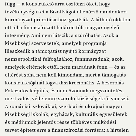
függ — a konstrukció arra ösztönzi őket, hogy
tevékenységüket a Bizottságot ellenőrző mindenkori
kormányzat prioritásaihoz igazítsák. A látható oldalon
ott áll a finanszírozott határon túli magyar nyelvű
intézmény. Ami nem látszik: a szűrőhatás. Azok a
kisebbségi szervezetek, amelyek programja
illeszkedik a támogatást nyújtó kormányzat
nemzetpolitikai felfogásához, fennmaradnak; azok,
amelyek eltérnek ettől, nem maradnak fenn — és az
eltérést soha nem kell kimondani, mert a támogatás
konstrukciójánál fogva diszkrecionális. A besorolás
Fokozatos leépítés, és nem Azonnali megszüntetés,
mert valós, védelemre szoruló közösségekről van szó.
A romániai, szlovákiai, szerbiai és ukrajnai magyar
kisebbségi iskolák, egyházak, kulturális egyesületek
és médiumok jelentős része többéves működési
tervet épített erre a finanszírozási forrásra; a hirtelen