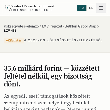
Szabad Társadalom Intézet
HU
EN
FREE SOCIETY INSTITUTE
Költségvetés-elemző
LXV. fejezet · Bethlen Gábor Alap
LXV-E1
A 2026-OS KÖLTSÉGVETÉS-ELEMZÉSBŐL
Kifuttatás
35,6 milliárd forint — közzétett
feltétel nélkül, egy bizottság
dönt.
Az egyedi, eseti támogatások közzétett
szempontrendszer helyett egy testület
belátása szerint oszlanak — 24-szer annyi,