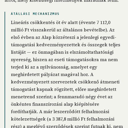
arról, mely kisebbségi intézmények maradnak fenn.
ÁTÁLLÁSI MECHANIZMUS
Lineáris csökkentés öt év alatt (évente 7 112,0
millió Ft visszakerül az általános bevételbe). Az
első évben az Alap közzéteszi a jelenlegi egyedi-
támogatási kedvezményezettek és összegek teljes
listáját — ez önmagában is elszámoltathatósági
nyereség, hiszen az eseti támogatásokra ma nem
terjed ki az a nyilvánosság, amelyet egy
meghirdetett pályázat magával hoz. A
kedvezményezett szervezetek csökkenő átmeneti
támogatást kapnak rögzített, előre meghirdetett
menetrend szerint; a fennmaradó négy évet az
önkéntes finanszírozási alap kiépítésére
fordíthatják. A már leszerződött felhalmozási
kötelezettségek (a 3 387,8 millió Ft felhalmozási
rész) a meglévő szerződések szerint futnak ki, nem