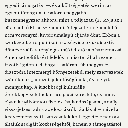
egyedi támogatást —, és a költségvetés szerint az
egyedi-támogatási csatorna nagyjából
huszonnégyszer akkora, mint a pályázati (35 559,8 az 1
507,5 millió Ft-tal szemben). A fejezet zömében tehát
nem versenyző, kritériumalapú eljárás dönt. Ebben a
szerkezetben a politikai tisztségviselők szubjektív
döntése válik a tényleges működtető mechanizmussá.
A nemzetpolitikáért felelős miniszter által vezetett
bizottság dönti el, hogy a határon túli magyar és
diaszpóra intézményi környezetéből mely szervezetek
számítanak „nemzeti jelentőségűnek”, és melyik
mennyit kap. A kisebbségi kulturális
érdekképviseletnek nincs piaci kereslete, és nincs
olyan kinyilvánított fizetési hajlandóság sem, amely
visszajelzést adna az elosztásról; ráadásul — mivel a
kedvezményezett szervezetek költségvetése nem az
általuk szolgált közösségektől, hanem a támogatástól