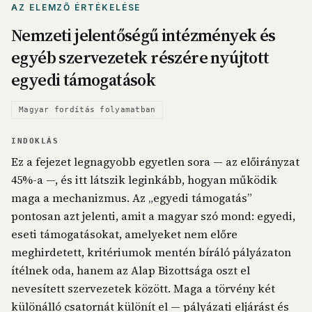
AZ ELEMZŐ ÉRTÉKELÉSE
Nemzeti jelentőségű intézmények és
egyéb szervezetek részére nyújtott
egyedi támogatások
Magyar fordítás folyamatban
INDOKLÁS
Ez a fejezet legnagyobb egyetlen sora — az előirányzat
45%-a —, és itt látszik leginkább, hogyan működik
maga a mechanizmus. Az „egyedi támogatás”
pontosan azt jelenti, amit a magyar szó mond: egyedi,
eseti támogatásokat, amelyeket nem előre
meghirdetett, kritériumok mentén bíráló pályázaton
ítélnek oda, hanem az Alap Bizottsága oszt el
nevesített szervezetek között. Maga a törvény két
különálló csatornát különít el — pályázati eljárást és