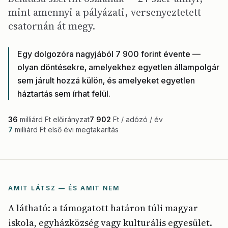
mint amennyi a pályázati, versenyeztetett
csatornán át megy.
Egy dolgozóra nagyjából 7 900 forint évente —
olyan döntésekre, amelyekhez egyetlen állampolgár
sem járult hozzá külön, és amelyeket egyetlen
háztartás sem írhat felül.
36
milliárd Ft előirányzat
7 902
Ft / adózó / év
7
milliárd Ft első évi megtakarítás
AMIT LÁTSZ — ÉS AMIT NEM
A látható: a támogatott határon túli magyar
iskola, egyházközség vagy kulturális egyesület.