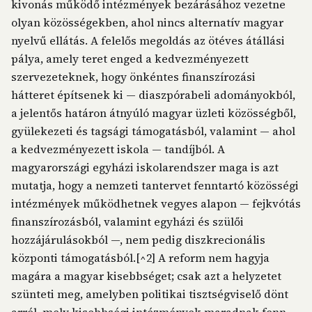
kivonás működő intézmények bezárásához vezetne
olyan közösségekben, ahol nincs alternatív magyar
nyelvű ellátás. A felelős megoldás az ötéves átállási
pálya, amely teret enged a kedvezményezett
szervezeteknek, hogy önkéntes finanszírozási
hátteret építsenek ki — diaszpórabeli adományokból,
a jelentős határon átnyúló magyar üzleti közösségből,
gyülekezeti és tagsági támogatásból, valamint — ahol
a kedvezményezett iskola — tandíjból. A
magyarországi egyházi iskolarendszer maga is azt
mutatja, hogy a nemzeti tantervet fenntartó közösségi
intézmények működhetnek vegyes alapon — fejkvótás
finanszírozásból, valamint egyházi és szülői
hozzájárulásokból —, nem pedig diszkrecionális
központi támogatásból.[^2] A reform nem hagyja
magára a magyar kisebbséget; csak azt a helyzetet
szünteti meg, amelyben politikai tisztségviselő dönt