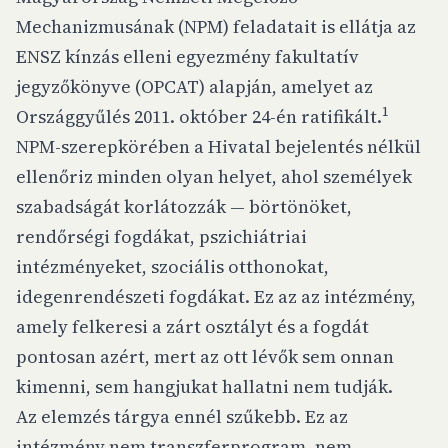
Mechanizmusának (NPM) feladatait is ellátja az
ENSZ kínzás elleni egyezmény fakultatív
jegyzőkönyve (OPCAT) alapján, amelyet az
1
Országgyűlés 2011. október 24-én ratifikált.
NPM-szerepkörében a Hivatal bejelentés nélkül
ellenőriz minden olyan helyet, ahol személyek
szabadságát korlátozzák — börtönöket,
rendőrségi fogdákat, pszichiátriai
intézményeket, szociális otthonokat,
idegenrendészeti fogdákat. Ez az az intézmény,
amely felkeresi a zárt osztályt és a fogdát
pontosan azért, mert az ott lévők sem onnan
kimenni, sem hangjukat hallatni nem tudják.
Az elemzés tárgya ennél szűkebb. Ez az
intézmény nem transzferprogram, nem