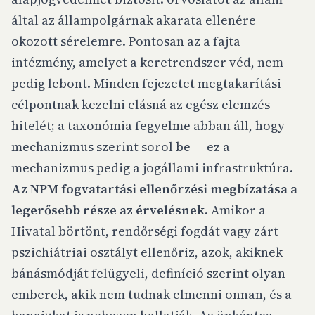
által az állampolgárnak akarata ellenére
okozott sérelemre. Pontosan az a fajta
intézmény, amelyet a keretrendszer véd, nem
pedig lebont. Minden fejezetet megtakarítási
célpontnak kezelni elásná az egész elemzés
hitelét; a taxonómia fegyelme abban áll, hogy
mechanizmus szerint sorol be — ez a
mechanizmus pedig a jogállami infrastruktúra.
Az NPM fogvatartási ellenőrzési megbízatása a
legerősebb része az érvelésnek.
Amikor a
Hivatal börtönt, rendőrségi fogdát vagy zárt
pszichiátriai osztályt ellenőriz, azok, akiknek
bánásmódját felügyeli, definíció szerint olyan
emberek, akik nem tudnak elmenni onnan, és a