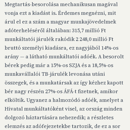
Megtartás-besorolása mechanikusan magával
vonja ezt a kiadást is. Érdemes megnézni, mit
árul el ez a szám a magyar munkajövedelmek
adóterheléséről általában: 315,7 millió Ft
munkáltatói járulék rakódik 2 248,0 millió Ft
bruttó személyi kiadásra, ez nagyjából 14%-os
arány — a látható munkáltatói adóék. A besorolt
bérek pedig már a 15%-os SZJA és a 18,5%-os
munkavállalói TB-járulék levonása utáni
összegek, és a munkatársak az így kézhez kapott
bér nagy részén 27%-os ÁFÁ-t fizetnek, amikor
elköltik. Ugyanez a halmozódó adóék, amelyet a
Hivatal munkáltatóként visel, az ország minden
dolgozó háztartására nehezedik; a részletes
elemzés az adófejezetekbe tartozik, de ez a sor