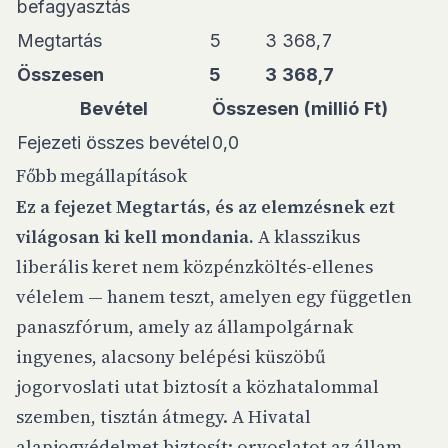
befagyasztás
Megtartás
5
3 368,7
Összesen
5
3 368,7
Bevétel
Összesen (millió Ft)
Fejezeti összes bevétel
0,0
Főbb megállapítások
Ez a fejezet Megtartás, és az elemzésnek ezt
világosan ki kell mondania.
A klasszikus
liberális keret nem közpénzköltés-ellenes
vélelem — hanem teszt, amelyen egy független
panaszfórum, amely az állampolgárnak
ingyenes, alacsony belépési küszöbű
jogorvoslati utat biztosít a közhatalommal
szemben, tisztán átmegy. A Hivatal
alapjogvédelmet biztosít: orvoslatot az állam