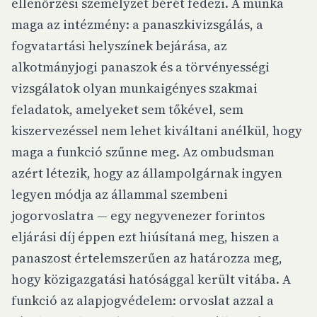
ellenőrzési személyzet bérét fedezi. A munka
maga az intézmény: a panaszkivizsgálás, a
fogvatartási helyszínek bejárása, az
alkotmányjogi panaszok és a törvényességi
vizsgálatok olyan munkaigényes szakmai
feladatok, amelyeket sem tőkével, sem
kiszervezéssel nem lehet kiváltani anélkül, hogy
maga a funkció szűnne meg. Az ombudsman
azért létezik, hogy az állampolgárnak ingyen
legyen módja az állammal szembeni
jogorvoslatra — egy negyvenezer forintos
eljárási díj éppen ezt hiúsítaná meg, hiszen a
panaszost értelemszerűen az határozza meg,
hogy közigazgatási hatósággal került vitába. A
funkció az alapjogvédelem: orvoslat azzal a