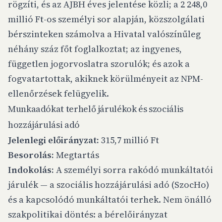
rögzíti, és az AJBH éves jelentése közli; a 2 248,0
millió Ft-os személyi sor alapján, közszolgálati
bérszinteken számolva a Hivatal valószínűleg
néhány száz főt foglalkoztat; az ingyenes,
független jogorvoslatra szorulók; és azok a
fogvatartottak, akiknek körülményeit az NPM-
ellenőrzések felügyelik.
Munkaadókat terhelő járulékok és szociális
hozzájárulási adó
Jelenlegi előirányzat:
315,7 millió Ft
Besorolás:
Megtartás
Indokolás:
A személyi sorra rakódó munkáltatói
járulék — a szociális hozzájárulási adó (SzocHo)
és a kapcsolódó munkáltatói terhek. Nem önálló
szakpolitikai döntés: a bérelőirányzat