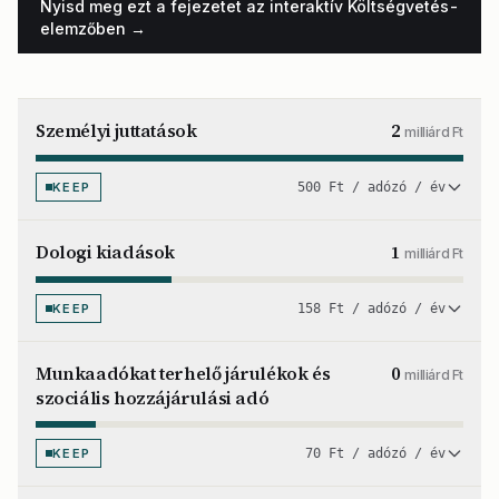
Nyisd meg ezt a fejezetet az interaktív Költségvetés-
elemzőben →
Személyi juttatások
2
milliárd Ft
KEEP
500 Ft / adózó / év
Dologi kiadások
1
milliárd Ft
KEEP
158 Ft / adózó / év
Munkaadókat terhelő járulékok és
0
milliárd Ft
szociális hozzájárulási adó
KEEP
70 Ft / adózó / év