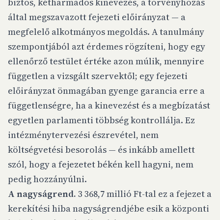
biztos, kétharmados kinevezés, a törvényhozás
által megszavazott fejezeti előirányzat — a
megfelelő alkotmányos megoldás. A tanulmány
szempontjából azt érdemes rögzíteni, hogy egy
ellenőrző testület értéke azon múlik, mennyire
független a vizsgált szervektől; egy fejezeti
előirányzat önmagában gyenge garancia erre a
függetlenségre, ha a kinevezést és a megbízatást
egyetlen parlamenti többség kontrollálja. Ez
intézménytervezési észrevétel, nem
költségvetési besorolás — és inkább amellett
szól, hogy a fejezetet békén kell hagyni, nem
pedig hozzányúlni.
A nagyságrend.
3 368,7 millió Ft-tal ez a fejezet a
kerekítési hiba nagyságrendjébe esik a központi