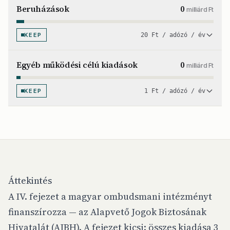
Beruházások
0
milliárd Ft
KEEP
20 Ft / adózó / év
Egyéb működési célú kiadások
0
milliárd Ft
KEEP
1 Ft / adózó / év
Áttekintés
A IV. fejezet a magyar ombudsmani intézményt
finanszírozza — az Alapvető Jogok Biztosának
Hivatalát (AJBH). A fejezet kicsi: összes kiadása 3