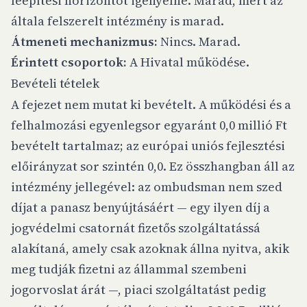
leépítési horizontot igényelne. Marad, mert az
általa felszerelt intézmény is marad.
Átmeneti mechanizmus:
Nincs. Marad.
Érintett csoportok:
A Hivatal működése.
Bevételi tételek
A fejezet nem mutat ki bevételt. A működési és a
felhalmozási egyenlegsor egyaránt 0,0 millió Ft
bevételt tartalmaz; az európai uniós fejlesztési
előirányzat sor szintén 0,0. Ez összhangban áll az
intézmény jellegével: az ombudsman nem szed
díjat a panasz benyújtásáért — egy ilyen díj a
jogvédelmi csatornát fizetős szolgáltatássá
alakítaná, amely csak azoknak állna nyitva, akik
meg tudják fizetni az állammal szembeni
jogorvoslat árát —, piaci szolgáltatást pedig