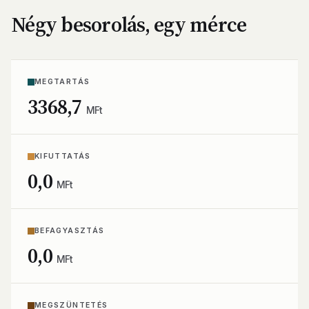
Négy besorolás, egy mérce
MEGTARTÁS
3368,7
MFt
KIFUTTATÁS
0,0
MFt
BEFAGYASZTÁS
0,0
MFt
MEGSZÜNTETÉS