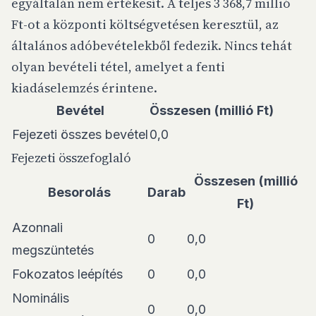
egyáltalán nem értékesít. A teljes 3 368,7 millió
Ft-ot a központi költségvetésen keresztül, az
általános adóbevételekből fedezik. Nincs tehát
olyan bevételi tétel, amelyet a fenti
kiadáselemzés érintene.
Bevétel
Összesen (millió Ft)
Fejezeti összes bevétel
0,0
Fejezeti összefoglaló
Összesen (millió
Besorolás
Darab
Ft)
Azonnali
0
0,0
megszüntetés
Fokozatos leépítés
0
0,0
Nominális
0
0,0