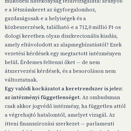
működési hatékonyság felülvizsgálata: arányos-
e a létszámkeret az ügyforgalomhoz,
gazdaságosak-e a helyiségek és a
közbeszerzések, található-e a 712,0 millió Ft-os
dologi keretben olyan diszkrecionális kiadás,
amely eltávolodott az alapmegbízatástól? Ezek
vezetési kérdések egy megtartott intézményen
belül. Érdemes feltenni őket — de nem
átszervezési kérdések, és a besoroláson nem
változtatnak.
Egy valódi kockázatot a keretrendszer is jelez:
az intézményi függetlenséget.
Az ombudsman
csak akkor jogvédő intézmény, ha független attól
a végrehajtó hatalomtól, amelyet vizsgál. Az
itteni finanszírozási szerkezet — parlamenti