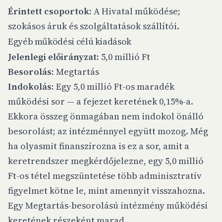
Érintett csoportok:
A Hivatal működése;
szokásos áruk és szolgáltatások szállítói.
Egyéb működési célú kiadások
Jelenlegi előirányzat:
5,0 millió Ft
Besorolás:
Megtartás
Indokolás:
Egy 5,0 millió Ft-os maradék
működési sor — a fejezet keretének 0,15%-a.
Ekkora összeg önmagában nem indokol önálló
besorolást; az intézménnyel együtt mozog. Még
ha olyasmit finanszírozna is ez a sor, amit a
keretrendszer megkérdőjelezne, egy 5,0 millió
Ft-os tétel megszüntetése több adminisztratív
figyelmet kötne le, mint amennyit visszahozna.
Egy Megtartás-besorolású intézmény működési
keretének részeként marad.