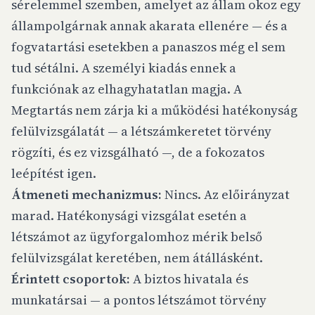
sérelemmel szemben, amelyet az állam okoz egy
állampolgárnak annak akarata ellenére — és a
fogvatartási esetekben a panaszos még el sem
tud sétálni. A személyi kiadás ennek a
funkciónak az elhagyhatatlan magja. A
Megtartás nem zárja ki a működési hatékonyság
felülvizsgálatát — a létszámkeretet törvény
rögzíti, és ez vizsgálható —, de a fokozatos
leépítést igen.
Átmeneti mechanizmus:
Nincs. Az előirányzat
marad. Hatékonysági vizsgálat esetén a
létszámot az ügyforgalomhoz mérik belső
felülvizsgálat keretében, nem átállásként.
Érintett csoportok:
A biztos hivatala és
munkatársai — a pontos létszámot törvény