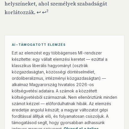
helyszíneket, ahol személyek szabadságát
2
korlátozzák.
↩
↩
AI-TÁMOGATOTT ELEMZÉS
Ezt az elemzést egy többágenses MI-rendszer
készítette: egy vállalt elemzési keretet — ezúttal a
klasszikus liberális hagyományt (osztrák
közgazdaságtan, közösségi döntéselmélet,
ordoliberalizmus, intézményi közgazdaságtan) —
alkalmaz Magyarország hivatalos 2026-os
költségvetési adataira. A számok a közzétett
költségvetésből származnak. Nem ellenőriztünk minden
számot kézzel — előfordulhatnak hibák. Az elemzés
eredetije angolul készült; a magyar változatot gépi
fordítással állítjuk elő, és folyamatosan csiszoljuk. A
támogatásod segít, hogy gyorsabban adhassunk
igényes magyar szöveget.
Olvasd el a teljes