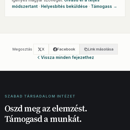
módszertant
·
Helyesbítés beküldése
·
Támogass →
Megosztás
X
Facebook
Link másolása
Vissza minden fejezethez
SZABAD TÁRSADALOM INTÉZET
Oszd meg az elemzést.
Támogasd a munkát.