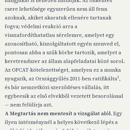
hangjukat is nehezen hallatják. Az önkéntes
csere lehetősége egyszerűen nem áll fenn
azoknak, akiket akaratuk ellenére tartanak
fogva; védelmi reakció arra a
visszafordíthatatlan sérelemre, amelyet egy
azonosítható, kiszolgáltatott egyén szenved el,
pontosan abba a szűk körbe tartozik, amelyet a
keretrendszer az állam alapfeladatai közé sorol.
Az OPCAT-kötelezettséget, amelyen ez a munka
1
nyugszik, az Országgyűlés 2011-ben ratifikálta
,
és bár nemzetközi szerződéses vállalás, itt
egybeesik az első elvekből vezetett besorolással
— nem felülírja azt.
A Megtartás nem mentesít a vizsgálat alól.
Egy
ilyen intézménynél a helyes következő lépés a