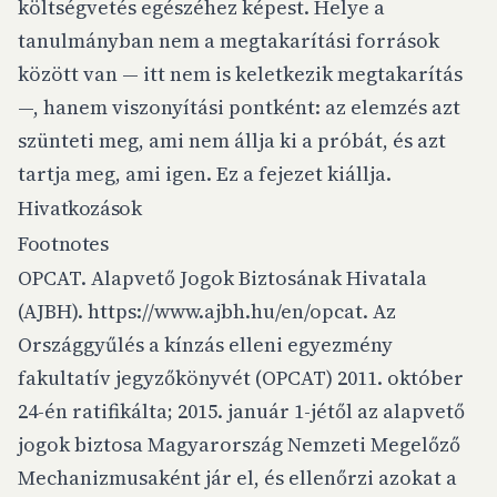
költségvetés egészéhez képest. Helye a
tanulmányban nem a megtakarítási források
között van — itt nem is keletkezik megtakarítás
—, hanem viszonyítási pontként: az elemzés azt
szünteti meg, ami nem állja ki a próbát, és azt
tartja meg, ami igen. Ez a fejezet kiállja.
Hivatkozások
Footnotes
OPCAT. Alapvető Jogok Biztosának Hivatala
(AJBH).
https://www.ajbh.hu/en/opcat
. Az
Országgyűlés a kínzás elleni egyezmény
fakultatív jegyzőkönyvét (OPCAT) 2011. október
24-én ratifikálta; 2015. január 1-jétől az alapvető
jogok biztosa Magyarország Nemzeti Megelőző
Mechanizmusaként jár el, és ellenőrzi azokat a