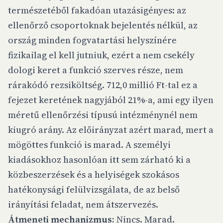
természetéből fakadóan utazásigényes: az
ellenőrző csoportoknak bejelentés nélkül, az
ország minden fogvatartási helyszínére
fizikailag el kell jutniuk, ezért a nem csekély
dologi keret a funkció szerves része, nem
rárakódó rezsiköltség. 712,0 millió Ft-tal ez a
fejezet keretének nagyjából 21%-a, ami egy ilyen
méretű ellenőrzési típusú intézménynél nem
kiugró arány. Az előirányzat azért marad, mert a
mögöttes funkció is marad. A személyi
kiadásokhoz hasonlóan itt sem zárható ki a
közbeszerzések és a helyiségek szokásos
hatékonysági felülvizsgálata, de az belső
irányítási feladat, nem átszervezés.
Átmeneti mechanizmus:
Nincs. Marad.