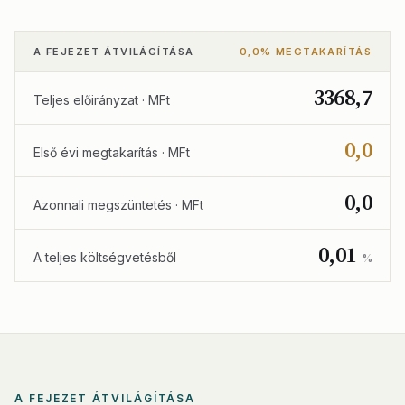
A FEJEZET ÁTVILÁGÍTÁSA
0,0% MEGTAKARÍTÁS
3368,7
Teljes előirányzat · MFt
0,0
Első évi megtakarítás · MFt
0,0
Azonnali megszüntetés · MFt
0,01
A teljes költségvetésből
%
A FEJEZET ÁTVILÁGÍTÁSA