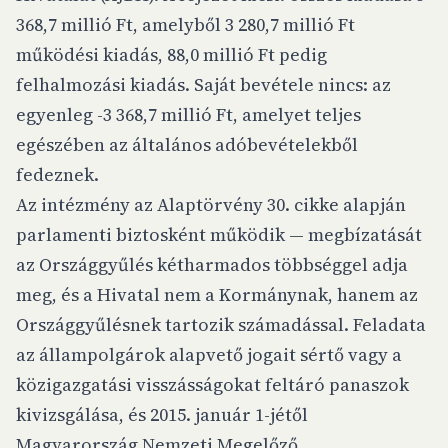
368,7 millió Ft, amelyből 3 280,7 millió Ft
működési kiadás, 88,0 millió Ft pedig
felhalmozási kiadás. Saját bevétele nincs: az
egyenleg -3 368,7 millió Ft, amelyet teljes
egészében az általános adóbevételekből
fedeznek.
Az intézmény az Alaptörvény 30. cikke alapján
parlamenti biztosként működik — megbízatását
az Országgyűlés kétharmados többséggel adja
meg, és a Hivatal nem a Kormánynak, hanem az
Országgyűlésnek tartozik számadással. Feladata
az állampolgárok alapvető jogait sértő vagy a
közigazgatási visszásságokat feltáró panaszok
kivizsgálása, és 2015. január 1-jétől
Magyarország Nemzeti Megelőző