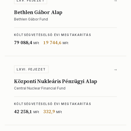
→
LXV. FEJEZET
Bethlen Gábor Alap
Bethlen Gábor Fund
KÖLTSÉGVETÉS
ELSŐ ÉVI MEGTAKARÍTÁS
79 088,4
19 744,6
MFt
MFt
→
LXVI. FEJEZET
Központi Nukleáris Pénzügyi Alap
Central Nuclear Financial Fund
KÖLTSÉGVETÉS
ELSŐ ÉVI MEGTAKARÍTÁS
42 258,1
332,9
MFt
MFt