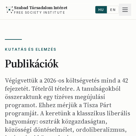
Szabad Társadalom Intézet
HU
EN
FREE SOCIETY INSTITUTE
KUTATÁS ÉS ELEMZÉS
Publikációk
Végigvettük a 2026-os költségvetés mind a 42
fejezetét. Tételről tételre. A tanulságokból
összeraktunk egy tízéves megújulási
programot. Ehhez mérjük a Tisza Párt
programját. A keretünk a klasszikus liberális
hagyomány: osztrák közgazdaságtan,
közösségi döntéselmélet, ordoliberalizmus,