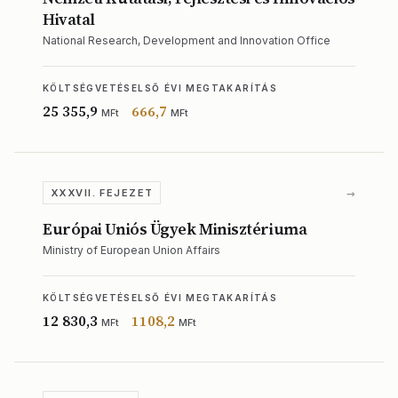
Hivatal
National Research, Development and Innovation Office
KÖLTSÉGVETÉS
ELSŐ ÉVI MEGTAKARÍTÁS
25 355,9
666,7
MFt
MFt
→
XXXVII. FEJEZET
Európai Uniós Ügyek Minisztériuma
Ministry of European Union Affairs
KÖLTSÉGVETÉS
ELSŐ ÉVI MEGTAKARÍTÁS
12 830,3
1108,2
MFt
MFt