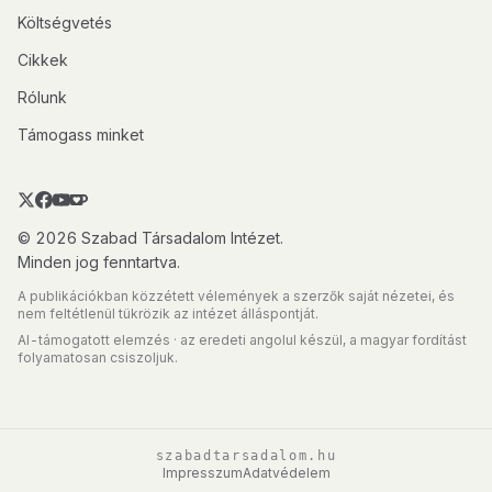
Költségvetés
Cikkek
Rólunk
Támogass minket
© 2026 Szabad Társadalom Intézet.
Minden jog fenntartva.
A publikációkban közzétett vélemények a szerzők saját nézetei, és
nem feltétlenül tükrözik az intézet álláspontját.
AI-támogatott elemzés · az eredeti angolul készül, a magyar fordítást
folyamatosan csiszoljuk.
szabadtarsadalom.hu
Impresszum
Adatvédelem