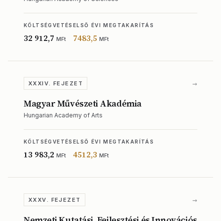
KÖLTSÉGVETÉS
ELSŐ ÉVI MEGTAKARÍTÁS
32 912,7
7483,5
MFt
MFt
→
XXXIV. FEJEZET
Magyar Művészeti Akadémia
Hungarian Academy of Arts
KÖLTSÉGVETÉS
ELSŐ ÉVI MEGTAKARÍTÁS
13 983,2
4512,3
MFt
MFt
→
XXXV. FEJEZET
Nemzeti Kutatási, Fejlesztési és Innovációs