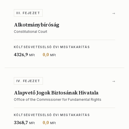
→
III. FEJEZET
Alkotmánybíróság
Constitutional Court
KÖLTSÉGVETÉS
ELSŐ ÉVI MEGTAKARÍTÁS
4326,9
0,0
MFt
MFt
→
IV. FEJEZET
Alapvető Jogok Biztosának Hivatala
Office of the Commissioner for Fundamental Rights
KÖLTSÉGVETÉS
ELSŐ ÉVI MEGTAKARÍTÁS
3368,7
0,0
MFt
MFt