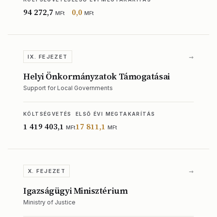
94 272,7
0,0
MFt
MFt
→
IX. FEJEZET
Helyi Önkormányzatok Támogatásai
Support for Local Governments
KÖLTSÉGVETÉS
ELSŐ ÉVI MEGTAKARÍTÁS
1 419 403,1
17 811,1
MFt
MFt
→
X. FEJEZET
Igazságügyi Minisztérium
Ministry of Justice