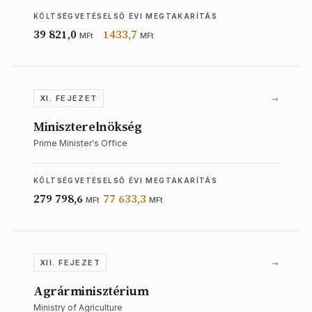
KÖLTSÉGVETÉS
ELSŐ ÉVI MEGTAKARÍTÁS
39 821,0
1433,7
MFt
MFt
→
XI. FEJEZET
Miniszterelnökség
Prime Minister's Office
KÖLTSÉGVETÉS
ELSŐ ÉVI MEGTAKARÍTÁS
279 798,6
77 633,3
MFt
MFt
→
XII. FEJEZET
Agrárminisztérium
Ministry of Agriculture