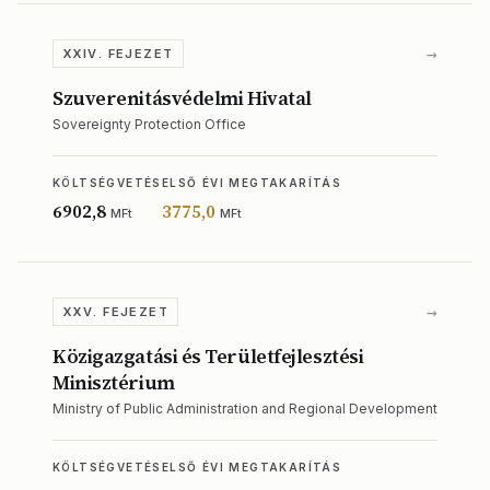
→
XXIV. FEJEZET
Szuverenitásvédelmi Hivatal
Sovereignty Protection Office
KÖLTSÉGVETÉS
ELSŐ ÉVI MEGTAKARÍTÁS
6902,8
3775,0
MFt
MFt
→
XXV. FEJEZET
Közigazgatási és Területfejlesztési
Minisztérium
Ministry of Public Administration and Regional Development
KÖLTSÉGVETÉS
ELSŐ ÉVI MEGTAKARÍTÁS