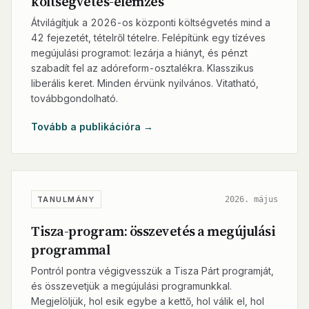
költségvetés-elemzés
Átvilágítjuk a 2026-os központi költségvetés mind a
42 fejezetét, tételről tételre. Felépítünk egy tízéves
megújulási programot: lezárja a hiányt, és pénzt
szabadít fel az adóreform-osztalékra. Klasszikus
liberális keret. Minden érvünk nyilvános. Vitatható,
továbbgondolható.
Tovább a publikációra →
2026. május
TANULMÁNY
Tisza-program: összevetés a megújulási
programmal
Pontról pontra végigvesszük a Tisza Párt programját,
és összevetjük a megújulási programunkkal.
Megjelöljük, hol esik egybe a kettő, hol válik el, hol