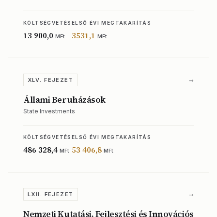
KÖLTSÉGVETÉS
ELSŐ ÉVI MEGTAKARÍTÁS
13 900,0
3531,1
MFt
MFt
→
XLV. FEJEZET
Állami Beruházások
State Investments
KÖLTSÉGVETÉS
ELSŐ ÉVI MEGTAKARÍTÁS
486 328,4
53 406,8
MFt
MFt
→
LXII. FEJEZET
Nemzeti Kutatási, Fejlesztési és Innovációs