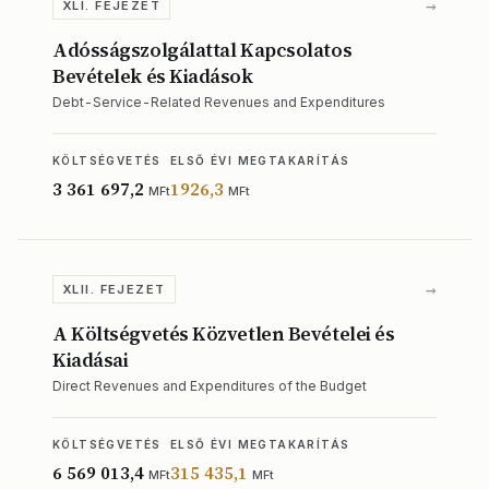
→
XLI. FEJEZET
Adósságszolgálattal Kapcsolatos
Bevételek és Kiadások
Debt-Service-Related Revenues and Expenditures
KÖLTSÉGVETÉS
ELSŐ ÉVI MEGTAKARÍTÁS
3 361 697,2
1926,3
MFt
MFt
→
XLII. FEJEZET
A Költségvetés Közvetlen Bevételei és
Kiadásai
Direct Revenues and Expenditures of the Budget
KÖLTSÉGVETÉS
ELSŐ ÉVI MEGTAKARÍTÁS
6 569 013,4
315 435,1
MFt
MFt