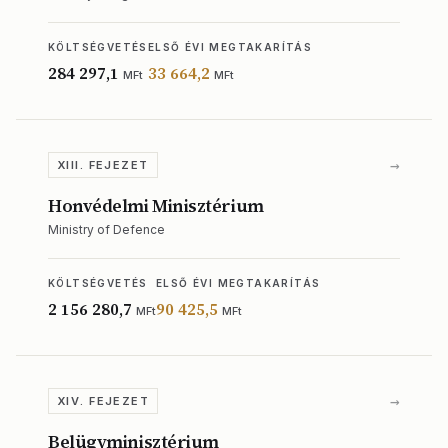
KÖLTSÉGVETÉS
ELSŐ ÉVI MEGTAKARÍTÁS
284 297,1
33 664,2
MFt
MFt
→
XIII. FEJEZET
Honvédelmi Minisztérium
Ministry of Defence
KÖLTSÉGVETÉS
ELSŐ ÉVI MEGTAKARÍTÁS
2 156 280,7
90 425,5
MFt
MFt
→
XIV. FEJEZET
Belügyminisztérium