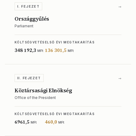
→
I. FEJEZET
Országgyűlés
Parliament
KÖLTSÉGVETÉS
ELSŐ ÉVI MEGTAKARÍTÁS
348 192,3
136 301,5
MFt
MFt
→
II. FEJEZET
Köztársasági Elnökség
Office of the President
KÖLTSÉGVETÉS
ELSŐ ÉVI MEGTAKARÍTÁS
6961,5
460,0
MFt
MFt