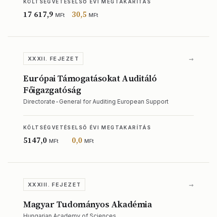
KÖLTSÉGVETÉS
ELSŐ ÉVI MEGTAKARÍTÁS
17 617,9
30,5
MFt
MFt
→
XXXII. FEJEZET
Európai Támogatásokat Auditáló
Főigazgatóság
Directorate-General for Auditing European Support
KÖLTSÉGVETÉS
ELSŐ ÉVI MEGTAKARÍTÁS
5147,0
0,0
MFt
MFt
→
XXXIII. FEJEZET
Magyar Tudományos Akadémia
Hungarian Academy of Sciences