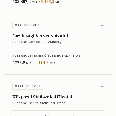
433 807,4
33 463,2
MFt
MFt
→
XXX. FEJEZET
Gazdasági Versenyhivatal
Hungarian Competition Authority
KÖLTSÉGVETÉS
ELSŐ ÉVI MEGTAKARÍTÁS
4776,9
114,6
MFt
MFt
→
XXXI. FEJEZET
Központi Statisztikai Hivatal
Hungarian Central Statistical Office