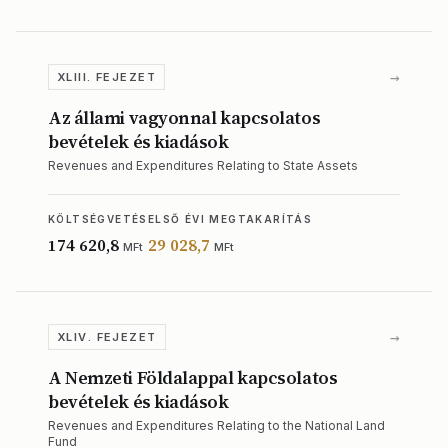
→
XLIII. FEJEZET
Az állami vagyonnal kapcsolatos
bevételek és kiadások
Revenues and Expenditures Relating to State Assets
KÖLTSÉGVETÉS
ELSŐ ÉVI MEGTAKARÍTÁS
174 620,8
29 028,7
MFt
MFt
→
XLIV. FEJEZET
A Nemzeti Földalappal kapcsolatos
bevételek és kiadások
Revenues and Expenditures Relating to the National Land
Fund