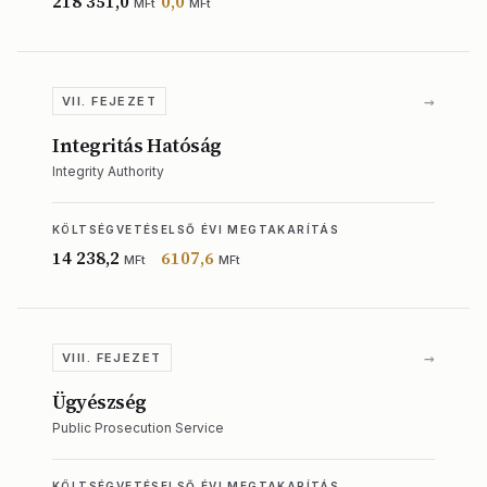
218 351,0
0,0
MFt
MFt
→
VII. FEJEZET
Integritás Hatóság
Integrity Authority
KÖLTSÉGVETÉS
ELSŐ ÉVI MEGTAKARÍTÁS
14 238,2
6107,6
MFt
MFt
→
VIII. FEJEZET
Ügyészség
Public Prosecution Service
KÖLTSÉGVETÉS
ELSŐ ÉVI MEGTAKARÍTÁS