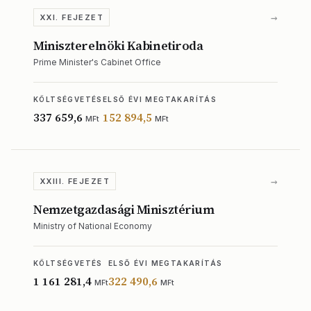
→
XXI. FEJEZET
Miniszterelnöki Kabinetiroda
Prime Minister's Cabinet Office
KÖLTSÉGVETÉS
ELSŐ ÉVI MEGTAKARÍTÁS
337 659,6
152 894,5
MFt
MFt
→
XXIII. FEJEZET
Nemzetgazdasági Minisztérium
Ministry of National Economy
KÖLTSÉGVETÉS
ELSŐ ÉVI MEGTAKARÍTÁS
1 161 281,4
322 490,6
MFt
MFt