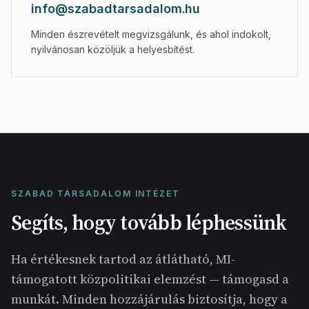
info@szabadtarsadalom.hu
Minden észrevételt megvizsgálunk, és ahol indokolt,
nyilvánosan közöljük a helyesbítést.
SZABAD TÁRSADALOM INTÉZET
Segíts, hogy tovább léphessünk
Ha értékesnek tartod az átlátható, MI-
támogatott közpolitikai elemzést — támogasd a
munkát. Minden hozzájárulás biztosítja, hogy a