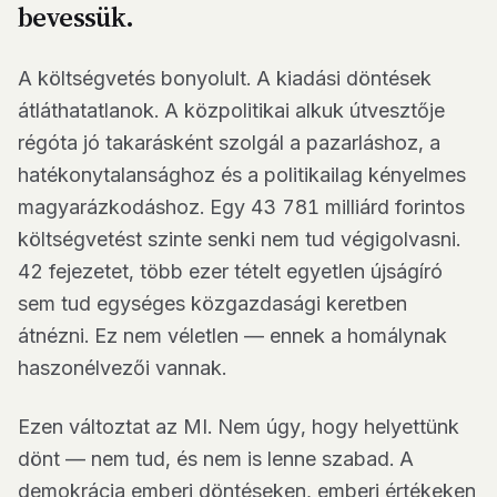
bevessük.
A költségvetés bonyolult. A kiadási döntések
átláthatatlanok. A közpolitikai alkuk útvesztője
régóta jó takarásként szolgál a pazarláshoz, a
hatékonytalansághoz és a politikailag kényelmes
magyarázkodáshoz. Egy 43 781 milliárd forintos
költségvetést szinte senki nem tud végigolvasni.
42 fejezetet, több ezer tételt egyetlen újságíró
sem tud egységes közgazdasági keretben
átnézni. Ez nem véletlen — ennek a homálynak
haszonélvezői vannak.
Ezen változtat az MI. Nem úgy, hogy helyettünk
dönt — nem tud, és nem is lenne szabad. A
demokrácia emberi döntéseken, emberi értékeken