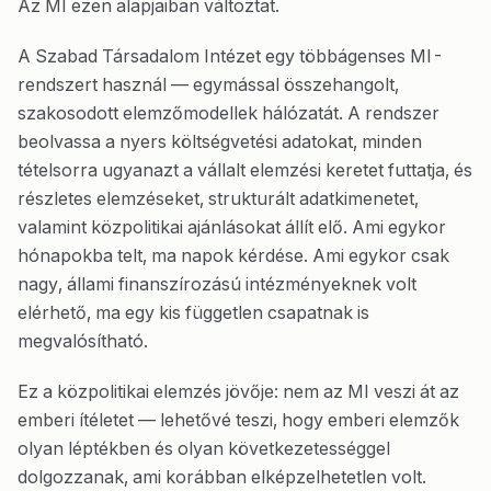
Az MI ezen alapjaiban változtat.
A Szabad Társadalom Intézet egy többágenses MI-
rendszert használ — egymással összehangolt,
szakosodott elemzőmodellek hálózatát. A rendszer
beolvassa a nyers költségvetési adatokat, minden
tételsorra ugyanazt a vállalt elemzési keretet futtatja, és
részletes elemzéseket, strukturált adatkimenetet,
valamint közpolitikai ajánlásokat állít elő. Ami egykor
hónapokba telt, ma napok kérdése. Ami egykor csak
nagy, állami finanszírozású intézményeknek volt
elérhető, ma egy kis független csapatnak is
megvalósítható.
Ez a közpolitikai elemzés jövője: nem az MI veszi át az
emberi ítéletet — lehetővé teszi, hogy emberi elemzők
olyan léptékben és olyan következetességgel
dolgozzanak, ami korábban elképzelhetetlen volt.