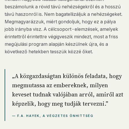
beszámolunk a rövid távú nehézségekről és a hosszú
távú haszonról is. Nem bagatellizáljuk a nehézségeket.
Megmagyarázzuk, miért gondoljuk, hogy ez a pálya
jobb irányba visz. A célcsoport-elemzések, amelyek
érintettről érintettre végigveszik mindezt, most a friss
megújulási program alapján készülnek újra, és a
következő hetekben tesszük közzé őket.
„A közgazdaságtan különös feladata, hogy
megmutassa az embereknek, milyen
keveset tudnak valójában arról, amiről azt
képzelik, hogy meg tudják tervezni.”
— F.A. HAYEK, A VÉGZETES ÖNHITTSÉG