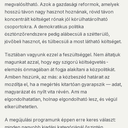
megvalósítható. Azok a gazdasági reformok, amelyek
hosszú távon nagy hasznot hoznának, rövid távon
koncentrált költséget rónak jól körülhatárolható
csoportokra. A demokratikus politika
ösztönzőrendszere pedig alábecsüli a szétterülő,
jövőbeli hasznot, és túlbecsüli a most látható költséget.
Tisztában vagyunk ezzel a feszültséggel. Nem áltatjuk
magunkat azzal, hogy egy szigorú költségvetés-
elemzés önmagában át fogja alakítani a közpolitikát.
Amiben hiszünk, az más: a közbeszéd határait az
mozdítja el, ha a megértés kitartóan gyarapszik — adat,
magyarázat és nyílt vita révén. Ami ma
elgondolhatatlan, holnap elgondolható lesz, és végül
elkerülhetetlen.
A megújulási programunk éppen erre keres választ:
minden nagyobb kiadási kategóriánál őszintén