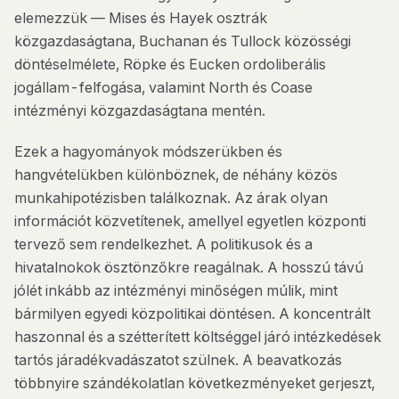
elemezzük — Mises és Hayek osztrák
közgazdaságtana, Buchanan és Tullock közösségi
döntéselmélete, Röpke és Eucken ordoliberális
jogállam-felfogása, valamint North és Coase
intézményi közgazdaságtana mentén.
Ezek a hagyományok módszerükben és
hangvételükben különböznek, de néhány közös
munkahipotézisben találkoznak. Az árak olyan
információt közvetítenek, amellyel egyetlen központi
tervező sem rendelkezhet. A politikusok és a
hivatalnokok ösztönzőkre reagálnak. A hosszú távú
jólét inkább az intézményi minőségen múlik, mint
bármilyen egyedi közpolitikai döntésen. A koncentrált
haszonnal és a szétterített költséggel járó intézkedések
tartós járadékvadászatot szülnek. A beavatkozás
többnyire szándékolatlan következményeket gerjeszt,