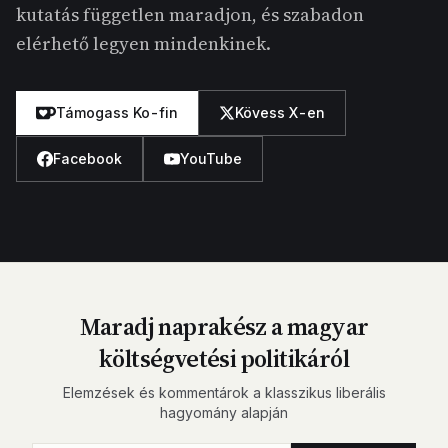
kutatás független maradjon, és szabadon
elérhető legyen mindenkinek.
Támogass Ko-fin
Kövess X-en
Facebook
YouTube
Maradj naprakész a magyar
költségvetési politikáról
Elemzések és kommentárok a klasszikus liberális
hagyomány alapján