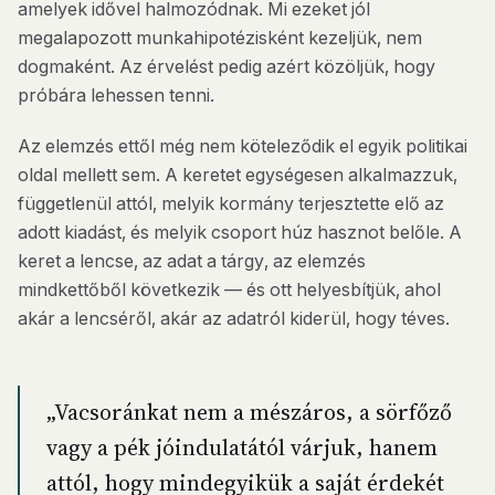
amelyek idővel halmozódnak. Mi ezeket jól
megalapozott munkahipotézisként kezeljük, nem
dogmaként. Az érvelést pedig azért közöljük, hogy
próbára lehessen tenni.
Az elemzés ettől még nem köteleződik el egyik politikai
oldal mellett sem. A keretet egységesen alkalmazzuk,
függetlenül attól, melyik kormány terjesztette elő az
adott kiadást, és melyik csoport húz hasznot belőle. A
keret a lencse, az adat a tárgy, az elemzés
mindkettőből következik — és ott helyesbítjük, ahol
akár a lencséről, akár az adatról kiderül, hogy téves.
„Vacsoránkat nem a mészáros, a sörfőző
vagy a pék jóindulatától várjuk, hanem
attól, hogy mindegyikük a saját érdekét