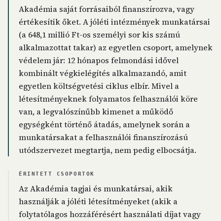
Akadémia saját forrásaiból finanszírozva, vagy
értékesítik őket. A jóléti intézmények munkatársai
(a 648,1 millió Ft-os személyi sor kis számú
alkalmazottat takar) az egyetlen csoport, amelynek
védelem jár: 12 hónapos felmondási idővel
kombinált végkielégítés alkalmazandó, amit
egyetlen költségvetési ciklus elbír. Mivel a
létesítményeknek folyamatos felhasználói köre
van, a legvalószínűbb kimenet a működő
egységként történő átadás, amelynek során a
munkatársakat a felhasználói finanszírozású
utódszervezet megtartja, nem pedig elbocsátja.
ÉRINTETT CSOPORTOK
Az Akadémia tagjai és munkatársai, akik
használják a jóléti létesítményeket (akik a
folytatólagos hozzáférésért használati díjat vagy