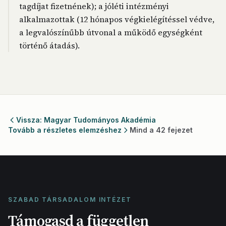
tagdíjat fizetnének); a jóléti intézményi
alkalmazottak (12 hónapos végkielégítéssel védve,
a legvalószínűbb útvonal a működő egységként
történő átadás).
Vissza: Magyar Tudományos Akadémia
Tovább a részletes elemzéshez
Mind a 42 fejezet
SZABAD TÁRSADALOM INTÉZET
Támogasd a független