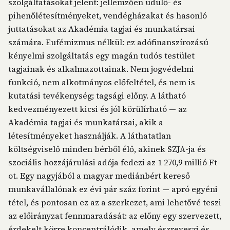
szolgáltatásokat jelent: jellemzően üdülő- és
pihenőlétesítményeket, vendégházakat és hasonló
juttatásokat az Akadémia tagjai és munkatársai
számára. Eufémizmus nélkül: ez adófinanszírozású
kényelmi szolgáltatás egy magán tudós testület
tagjainak és alkalmazottainak. Nem jogvédelmi
funkció, nem alkotmányos előfeltétel, és nem is
kutatási tevékenység; tagsági előny. A látható
kedvezményezett kicsi és jól körülírható — az
Akadémia tagjai és munkatársai, akik a
létesítményeket használják. A láthatatlan
költségviselő minden bérből élő, akinek SZJA-ja és
szociális hozzájárulási adója fedezi az 1 270,9 millió Ft-
ot. Egy nagyjából a magyar mediánbért kereső
munkavállalónak ez évi pár száz forint — apró egyéni
tétel, és pontosan ez az a szerkezet, ami lehetővé teszi
az előirányzat fennmaradását: az előny egy szervezett,
érdekelt körre koncentrálódik, amely észreveszi és