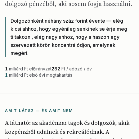
dolgozó pénzéből, aki sosem fogja használni.
Dolgozónként néhány száz forint évente — elég
kicsi ahhoz, hogy egyénileg senkinek se érje meg
tiltakozni, elég nagy ahhoz, hogy a haszon egy
szervezett körön koncentrálódjon, amelynek
megéri.
1
milliárd Ft előirányzat
282
Ft / adózó / év
1
milliárd Ft első évi megtakarítás
AMIT LÁTSZ — ÉS AMIT NEM
A látható: az akadémiai tagok és dolgozók, akik
közpénzből üdülnek és rekreálódnak. A