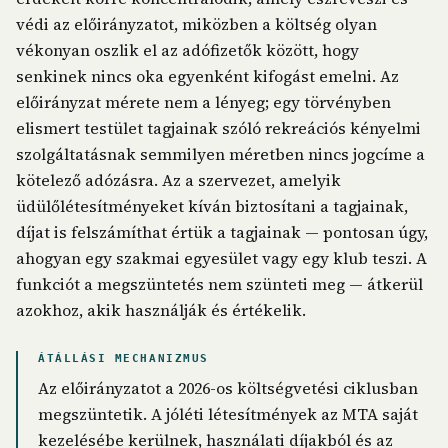
védi az előirányzatot, miközben a költség olyan
vékonyan oszlik el az adófizetők között, hogy
senkinek nincs oka egyenként kifogást emelni. Az
előirányzat mérete nem a lényeg; egy törvényben
elismert testület tagjainak szóló rekreációs kényelmi
szolgáltatásnak semmilyen méretben nincs jogcíme a
kötelező adózásra. Az a szervezet, amelyik
üdülőlétesítményeket kíván biztosítani a tagjainak,
díjat is felszámíthat értük a tagjainak — pontosan úgy,
ahogyan egy szakmai egyesület vagy egy klub teszi. A
funkciót a megszüntetés nem szünteti meg — átkerül
azokhoz, akik használják és értékelik.
ÁTÁLLÁSI MECHANIZMUS
Az előirányzatot a 2026-os költségvetési ciklusban
megszüntetik. A jóléti létesítmények az MTA saját
kezelésébe kerülnek, használati díjakból és az