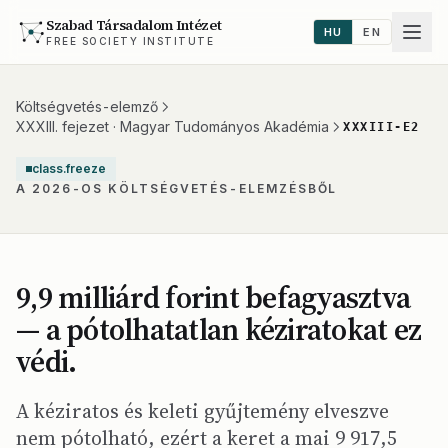
Szabad Társadalom Intézet
HU
EN
FREE SOCIETY INSTITUTE
Költségvetés-elemző
XXXIII. fejezet · Magyar Tudományos Akadémia
XXXIII-E2
class.freeze
A 2026-OS KÖLTSÉGVETÉS-ELEMZÉSBŐL
9,9 milliárd forint befagyasztva
— a pótolhatatlan kéziratokat ez
védi.
A kéziratos és keleti gyűjtemény elveszve
nem pótolható, ezért a keret a mai 9 917,5