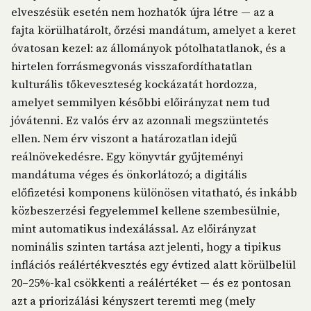
elveszésük esetén nem hozhatók újra létre — az a
fajta körülhatárolt, őrzési mandátum, amelyet a keret
óvatosan kezel: az állományok pótolhatatlanok, és a
hirtelen forrásmegvonás visszafordíthatatlan
kulturális tőkeveszteség kockázatát hordozza,
amelyet semmilyen későbbi előirányzat nem tud
jóvátenni. Ez valós érv az azonnali megszüntetés
ellen. Nem érv viszont a határozatlan idejű
reálnövekedésre. Egy könyvtár gyűjteményi
mandátuma véges és önkorlátozó; a digitális
előfizetési komponens különösen vitatható, és inkább
közbeszerzési fegyelemmel kellene szembesülnie,
mint automatikus indexálással. Az előirányzat
nominális szinten tartása azt jelenti, hogy a tipikus
inflációs reálértékvesztés egy évtized alatt körülbelül
20–25%-kal csökkenti a reálértéket — és ez pontosan
azt a priorizálási kényszert teremti meg (mely