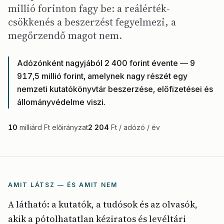
millió forinton fagy be: a reálérték-
csökkenés a beszerzést fegyelmezi, a
megőrzendő magot nem.
Adózónként nagyjából 2 400 forint évente — 9
917,5 millió forint, amelynek nagy részét egy
nemzeti kutatókönyvtár beszerzése, előfizetései és
állományvédelme viszi.
10
milliárd Ft előirányzat
2 204
Ft / adózó / év
AMIT LÁTSZ — ÉS AMIT NEM
A látható: a kutatók, a tudósok és az olvasók,
akik a pótolhatatlan kéziratos és levéltári