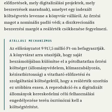
előfizetések, mely digitalizálási projektek, mely
beszerzések maradnak), amelyet egy indexált
költségvetés levenne a könyvtár válláról. Az őrzési
magot a nominális padló védi; a diszkrecionális
beszerzési margót a reálérték csökkenése fegyelmezi.
ÁTÁLLÁSI MECHANIZMUS
Az előirányzatot 9 917,5 millió Ft-on befagyasztják.
A könyvtárat arra utasítják, hogy saját
beszámolójában különítse el a pótolhatatlan őrzési
költséget (állományvédelem, klímaszabályozás,
kéziratbiztonság) a vitatható előfizetési és
szolgáltatási költségektől, hogy a reálérték-szorítás
ez utóbbira essen. A reprodukció és a digitalizált
állományok kereskedelmi célú felhasználási
engedélyezése terén ösztönözni kell a
költségtérítést.