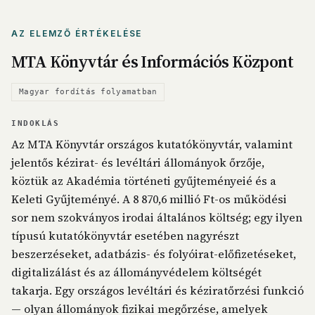
AZ ELEMZŐ ÉRTÉKELÉSE
MTA Könyvtár és Információs Központ
Magyar fordítás folyamatban
INDOKLÁS
Az MTA Könyvtár országos kutatókönyvtár, valamint
jelentős kézirat- és levéltári állományok őrzője,
köztük az Akadémia történeti gyűjteményeié és a
Keleti Gyűjteményé. A 8 870,6 millió Ft-os működési
sor nem szokványos irodai általános költség; egy ilyen
típusú kutatókönyvtár esetében nagyrészt
beszerzéseket, adatbázis- és folyóirat-előfizetéseket,
digitalizálást és az állományvédelem költségét
takarja. Egy országos levéltári és kéziratőrzési funkció
— olyan állományok fizikai megőrzése, amelyek