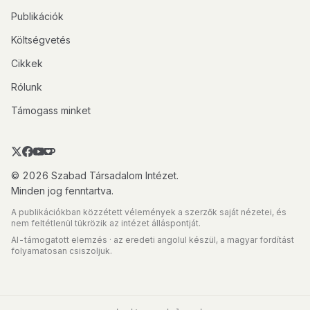
Publikációk
Költségvetés
Cikkek
Rólunk
Támogass minket
© 2026 Szabad Társadalom Intézet.
Minden jog fenntartva.
A publikációkban közzétett vélemények a szerzők saját nézetei, és
nem feltétlenül tükrözik az intézet álláspontját.
AI-támogatott elemzés · az eredeti angolul készül, a magyar fordítást
folyamatosan csiszoljuk.