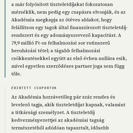
a már folyósított tiszteletdíjakat fokozatosan
mérséklik, nem pedig egy csapásra elvonják, és az
Akadémia megkapja az ötéves ablakot, hogy
felállítson egy tagok által finanszírozott tiszteletdíj-
rendszert és egy adományszervező kapacitást. A
79,9 millió Ft-os felhalmozási sor rutinszerű
beruházási tétel; a tágabb felhalmozási
csökkentésekkel együtt az első évben nullára esik,
mivel egyetlen szerződéses partner joga sem függ
tőle.
ÉRINTETT CSOPORTOK
Az Akadémia hozzávetőleg pár száz rendes és
levelező tagja, akik tiszteletdíjat kapnak, valamint
a titkársági személyzet. A tiszteletdíj
kedvezményezettjei az akadémiai tagság
természetéből adódóan tapasztalt, idősebb