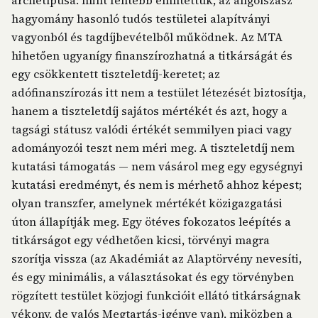
archetípusa: mint fentebb említettük, az angolszász
hagyomány hasonló tudós testületei alapítványi
vagyonból és tagdíjbevételből működnek. Az MTA
hihetően ugyanígy finanszírozhatná a titkárságát és
egy csökkentett tiszteletdíj-keretet; az
adófinanszírozás itt nem a testület létezését biztosítja,
hanem a tiszteletdíj sajátos mértékét és azt, hogy a
tagsági státusz valódi értékét semmilyen piaci vagy
adományozói teszt nem méri meg. A tiszteletdíj nem
kutatási támogatás — nem vásárol meg egy egységnyi
kutatási eredményt, és nem is mérhető ahhoz képest;
olyan transzfer, amelynek mértékét közigazgatási
úton állapítják meg. Egy ötéves fokozatos leépítés a
titkárságot egy védhetően kicsi, törvényi magra
szorítja vissza (az Akadémiát az Alaptörvény nevesíti,
és egy minimális, a választásokat és egy törvényben
rögzített testület közjogi funkcióit ellátó titkárságnak
vékony, de valós Megtartás-igénye van), miközben a