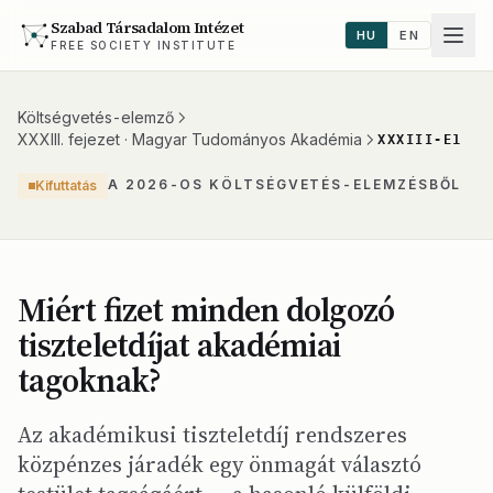
Szabad Társadalom Intézet
HU
EN
FREE SOCIETY INSTITUTE
Költségvetés-elemző
XXXIII. fejezet · Magyar Tudományos Akadémia
XXXIII-E1
A 2026-OS KÖLTSÉGVETÉS-ELEMZÉSBŐL
Kifuttatás
Miért fizet minden dolgozó
tiszteletdíjat akadémiai
tagoknak?
Az akadémikusi tiszteletdíj rendszeres
közpénzes járadék egy önmagát választó