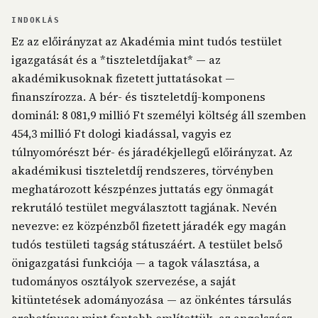
INDOKLÁS
Ez az előirányzat az Akadémia mint tudós testület
igazgatását és a *tiszteletdíjakat* — az
akadémikusoknak fizetett juttatásokat —
finanszírozza. A bér- és tiszteletdíj-komponens
dominál: 8 081,9 millió Ft személyi költség áll szemben
454,3 millió Ft dologi kiadással, vagyis ez
túlnyomórészt bér- és járadékjellegű előirányzat. Az
akadémikusi tiszteletdíj rendszeres, törvényben
meghatározott készpénzes juttatás egy önmagát
rekrutáló testület megválasztott tagjának. Nevén
nevezve: ez közpénzből fizetett járadék egy magán
tudós testületi tagság státuszáért. A testület belső
önigazgatási funkciója — a tagok választása, a
tudományos osztályok szervezése, a saját
kitüntetések adományozása — az önkéntes társulás