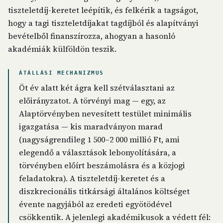
tiszteletdíj-keretet leépítik, és felkérik a tagságot,
hogy a tagi tiszteletdíjakat tagdíjból és alapítványi
bevételből finanszírozza, ahogyan a hasonló
akadémiák külföldön teszik.
ÁTÁLLÁSI MECHANIZMUS
Öt év alatt két ágra kell szétválasztani az
előirányzatot. A törvényi mag — egy, az
Alaptörvényben nevesített testület minimális
igazgatása — kis maradványon marad
(nagyságrendileg 1 500–2 000 millió Ft, ami
elegendő a választások lebonyolítására, a
törvényben előírt beszámolásra és a közjogi
feladatokra). A tiszteletdíj-keretet és a
diszkrecionális titkársági általános költséget
évente nagyjából az eredeti egyötödével
csökkentik. A jelenlegi akadémikusok a védett fél: