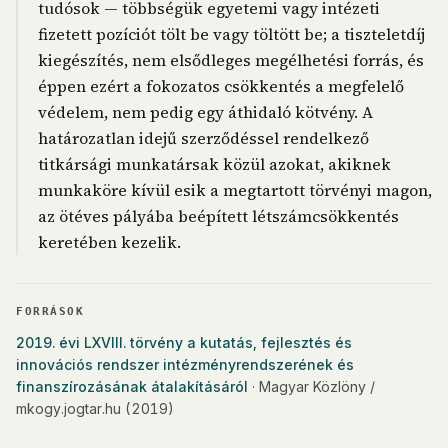
tudósok — többségük egyetemi vagy intézeti
fizetett pozíciót tölt be vagy töltött be; a tiszteletdíj
kiegészítés, nem elsődleges megélhetési forrás, és
éppen ezért a fokozatos csökkentés a megfelelő
védelem, nem pedig egy áthidaló kötvény. A
határozatlan idejű szerződéssel rendelkező
titkársági munkatársak közül azokat, akiknek
munkaköre kívül esik a megtartott törvényi magon,
az ötéves pályába beépített létszámcsökkentés
keretében kezelik.
FORRÁSOK
2019. évi LXVIII. törvény a kutatás, fejlesztés és
innovációs rendszer intézményrendszerének és
finanszírozásának átalakításáról
· Magyar Közlöny /
mkogy.jogtar.hu
(2019)