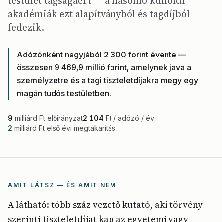
testület tagságáért — a hasonló külföldi
akadémiák ezt alapítványból és tagdíjból
fedezik.
Adózónként nagyjából 2 300 forint évente —
összesen 9 469,9 millió forint, amelynek java a
személyzetre és a tagi tiszteletdíjakra megy egy
magán tudós testületben.
9
milliárd Ft előirányzat
2 104
Ft / adózó / év
2
milliárd Ft első évi megtakarítás
AMIT LÁTSZ — ÉS AMIT NEM
A látható: több száz vezető kutató, aki törvény
szerinti tiszteletdíjat kap az egyetemi vagy