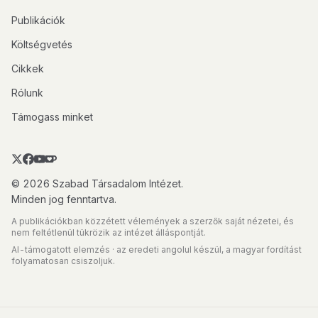
Publikációk
Költségvetés
Cikkek
Rólunk
Támogass minket
© 2026 Szabad Társadalom Intézet.
Minden jog fenntartva.
A publikációkban közzétett vélemények a szerzők saját nézetei, és
nem feltétlenül tükrözik az intézet álláspontját.
AI-támogatott elemzés · az eredeti angolul készül, a magyar fordítást
folyamatosan csiszoljuk.