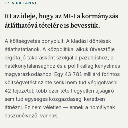
EZ A PILLANAT
Itt az ideje, hogy az MI-t a kormányzás
átláthatóvá tételére is bevessük.
A költségvetés bonyolult. A kiadási döntések
átláthatatlanok. A közpolitikai alkuk útvesztője
régóta jó takarásként szolgál a pazarláshoz, a
hatékonytalansághoz és a politikailag kényelmes
magyarázkodáshoz. Egy 43 781 milliárd forintos
költségvetést szinte senki nem tud végigolvasni.
42 fejezetet, több ezer tételt egyetlen újságíró
sem tud egységes közgazdasági keretben
átnézni. Ez nem véletlen — ennek a homálynak
haszonélvezői vannak.