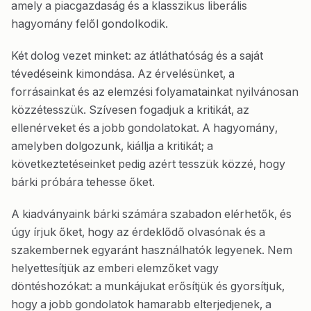
amely a piacgazdaság és a klasszikus liberális
hagyomány felől gondolkodik.
Két dolog vezet minket: az átláthatóság és a saját
tévedéseink kimondása. Az érvelésünket, a
forrásainkat és az elemzési folyamatainkat nyilvánosan
közzétesszük. Szívesen fogadjuk a kritikát, az
ellenérveket és a jobb gondolatokat. A hagyomány,
amelyben dolgozunk, kiállja a kritikát; a
következtetéseinket pedig azért tesszük közzé, hogy
bárki próbára tehesse őket.
A kiadványaink bárki számára szabadon elérhetők, és
úgy írjuk őket, hogy az érdeklődő olvasónak és a
szakembernek egyaránt használhatók legyenek. Nem
helyettesítjük az emberi elemzőket vagy
döntéshozókat: a munkájukat erősítjük és gyorsítjuk,
hogy a jobb gondolatok hamarabb elterjedjenek, a