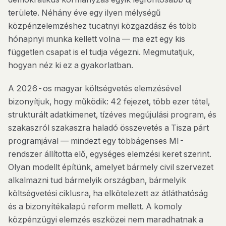
területe. Néhány éve egy ilyen mélységű
közpénzelemzéshez tucatnyi közgazdász és több
hónapnyi munka kellett volna — ma ezt egy kis
független csapat is el tudja végezni. Megmutatjuk,
hogyan néz ki ez a gyakorlatban.
A 2026-os magyar költségvetés elemzésével
bizonyítjuk, hogy működik: 42 fejezet, több ezer tétel,
strukturált adatkimenet, tízéves megújulási program, és
szakaszról szakaszra haladó összevetés a Tisza párt
programjával — mindezt egy többágenses MI-
rendszer állította elő, egységes elemzési keret szerint.
Olyan modellt építünk, amelyet bármely civil szervezet
alkalmazni tud bármelyik országban, bármelyik
költségvetési ciklusra, ha elkötelezett az átláthatóság
és a bizonyítékalapú reform mellett. A komoly
közpénzügyi elemzés eszközei nem maradhatnak a